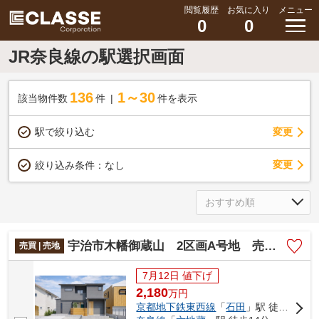
閲覧履歴
お気に入り
メニュー
0
0
JR奈良線の駅選択画面
136
1～30
該当物件数
件
件を表示
駅で絞り込む
変更
変更
絞り込み条件：
なし
宇治市木幡御蔵山 2区画A号地 売土地 建築条件付き
売買 | 売地
7月12日 値下げ
2,180
万
円
京都地下鉄東西線
「
石田
」駅 徒歩14分