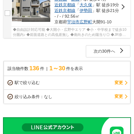
近鉄京都線
「
大久保
」駅 徒歩19分
近鉄京都線
「
伊勢田
」駅 徒歩21分
- / - / 92.56㎡
京都府
宇治市
広野町
大開91-10
◆自由設計対応可能 ◆大開小・広野中エリア ◆小・中学校まで徒歩10
分圏内♪ ◆前面道路との高低差無し ◆南向きのため陽当り◎ ◆JR奈良
線『新田』駅まで徒歩約14分
次の30件へ
136
1～30
該当物件数
件
件を表示
駅で絞り込む
変更
変更
絞り込み条件：
なし