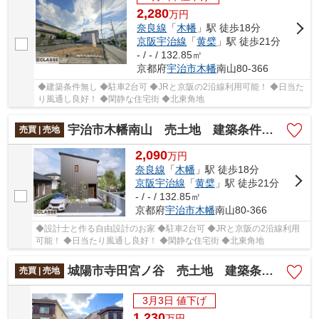
2,280
万
円
奈良線
「
木幡
」駅 徒歩18分
京阪宇治線
「
黄檗
」駅 徒歩21分
- / - / 132.85㎡
京都府
宇治市
木幡
南山80-366
◆建築条件無し ◆駐車2台可 ◆JRと京阪の2沿線利用可能！ ◆日当た
り風通し良好！ ◆閑静な住宅街 ◆北東角地
宇治市木幡南山 売土地 建築条件付き
売買 | 売地
2,090
万
円
奈良線
「
木幡
」駅 徒歩18分
京阪宇治線
「
黄檗
」駅 徒歩21分
- / - / 132.85㎡
京都府
宇治市
木幡
南山80-366
◆設計士と作る自由設計のお家 ◆駐車2台可 ◆JRと京阪の2沿線利用
可能！ ◆日当たり風通し良好！ ◆閑静な住宅街 ◆北東角地
城陽市寺田宮ノ谷 売土地 建築条件無し
売買 | 売地
3月3日 値下げ
1,230
万
円