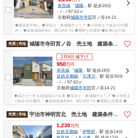
奈良線
「
城陽
」駅 徒歩18分
- / - / 97.62㎡
京都府
城陽市
寺田
宮ノ谷14-21
◆建築条件無し ◆深谷小・東城陽中エリア ◆小学校まで徒歩10分圏
内！ ◆前面道路約6m、間口約6.7m ◆閑静な住環境 ◆駐車2台可能で
す
城陽市寺田宮ノ谷 売土地 建築条件付き
売買 | 売地
2月8日 値下げ
950
万
円
奈良線
「
城陽
」駅 徒歩18分
近鉄京都線
「
久津川
」駅 徒歩30分
- / - / 97.62㎡
京都府
城陽市
寺田
宮ノ谷14-21
◆設計士と作る自由設計のお家 ◆深谷小・東城陽中エリア ◆小学校ま
で徒歩10分圏内！ ◆前面道路約6m、間口約6.7m ◆閑静な住環境 ◆駐
車2台可能です
宇治市神明宮北 売土地 建築条件無し
売買 | 売地
1,230
万
円
近鉄京都線
「
伊勢田
」駅 徒歩14分
奈良線
「
ＪＲ小倉
」駅 徒歩17分