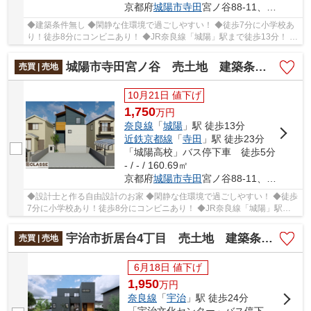
京都府
城陽市
寺田
宮ノ谷88-11、88-12
◆建築条件無し ◆閑静な住環境で過ごしやすい！ ◆徒歩7分に小学校あ
り！徒歩8分にコンビニあり！ ◆JR奈良線「城陽」駅まで徒歩13分！ ◆
間口は約9.5mでお車2台駐車可能！ ◆深谷小・東城...
城陽市寺田宮ノ谷 売土地 建築条件付き
売買 | 売地
10月21日 値下げ
1,750
万
円
奈良線
「
城陽
」駅 徒歩13分
近鉄京都線
「
寺田
」駅 徒歩23分
「城陽高校」バス停下車 徒歩5分
- / - / 160.69㎡
京都府
城陽市
寺田
宮ノ谷88-11、88-12
◆設計士と作る自由設計のお家 ◆閑静な住環境で過ごしやすい！ ◆徒歩
7分に小学校あり！徒歩8分にコンビニあり！ ◆JR奈良線「城陽」駅ま
で徒歩13分！ ◆間口は約9.5mでお車2台駐車可能！ ...
宇治市折居台4丁目 売土地 建築条件付き
売買 | 売地
6月18日 値下げ
1,950
万
円
奈良線
「
宇治
」駅 徒歩24分