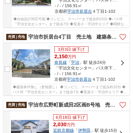
「宇治文化センター」バス停下車 徒歩7分
- / - / 156.91㎡
京都府
宇治市
折居台
４丁目1-102
◆自由設計対応可能 ◆コンビニ、スーパーまで徒歩約10分 ◆バス停
『宇治文化センター』まで徒歩7分 ◆莵道小・宇治中エリア ◆閑静な住
宅街で住みやすい
宇治市折居台4丁目 売土地 建築条件無し
売買 | 売地
3月3日 値下げ
2,150
万
円
奈良線
「
宇治
」駅 徒歩24分
「宇治文化センター」バス停下車 徒歩7分
- / - / 156.91㎡
京都府
宇治市
折居台
４丁目1-102
◆建築条件無し（更地渡し） ◆コンビニ、スーパーまで徒歩約10分 ◆
バス停『宇治文化センター』まで徒歩7分 ◆莵道小・宇治中エリア ◆閑
静な住宅街で住みやすい
宇治市広野町新成田2区画B号地 売土地 建築条件付き
売買 | 売地
6月18日 値下げ
2,030
万
円
近鉄京都線
「
伊勢田
」駅 徒歩15分