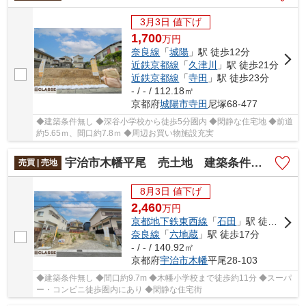
3月3日 値下げ
1,700
万
円
奈良線
「
城陽
」駅 徒歩12分
近鉄京都線
「
久津川
」駅 徒歩21分
近鉄京都線
「
寺田
」駅 徒歩23分
- / - / 112.18㎡
京都府
城陽市
寺田
尼塚68-477
◆建築条件無し ◆深谷小学校から徒歩5分圏内 ◆閑静な住宅地 ◆前道
約5.65ｍ、間口約7.8ｍ ◆周辺お買い物施設充実
宇治市木幡平尾 売土地 建築条件無し
売買 | 売地
8月3日 値下げ
2,460
万
円
京都地下鉄東西線
「
石田
」駅 徒歩13分
奈良線
「
六地蔵
」駅 徒歩17分
- / - / 140.92㎡
京都府
宇治市
木幡
平尾28-103
◆建築条件無し ◆間口約9.7m ◆木幡小学校まで徒歩約11分 ◆スーパ
ー・コンビニ徒歩圏内にあり ◆閑静な住宅街