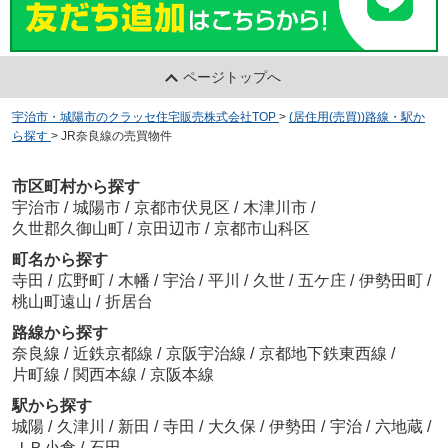
ページトップへ
宇治市・城陽市のクラッセ住宅販売株式会社TOP
>
(居住用(売買))路線・駅か
ら探す
>
JR奈良線の売買物件
市区町村から探す
宇治市
/
城陽市
/
京都市伏見区
/
木津川市
/
久世郡久御山町
/
京田辺市
/
京都市山科区
町名から探す
寺田
/
広野町
/
木幡
/
宇治
/
平川
/
久世
/
五ケ庄
/
伊勢田町
/
桃山町遠山
/
折居台
路線から探す
奈良線
/
近鉄京都線
/
京阪宇治線
/
京都地下鉄東西線
/
片町線
/
関西本線
/
京阪本線
駅から探す
城陽
/
久津川
/
新田
/
寺田
/
大久保
/
伊勢田
/
宇治
/
六地蔵
/
ＪＲ小倉
/
石田