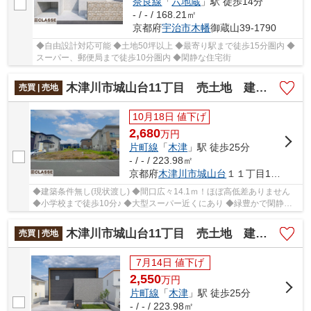
奈良線
「
六地蔵
」駅 徒歩14分
- / - / 168.21㎡
京都府
宇治市
木幡
御蔵山39-1790
◆自由設計対応可能 ◆土地50坪以上 ◆最寄り駅まで徒歩15分圏内 ◆
スーパー、郵便局まで徒歩10分圏内 ◆閑静な住宅街
木津川市城山台11丁目 売土地 建築条件無し
売買 | 売地
10月18日 値下げ
2,680
万
円
片町線
「
木津
」駅 徒歩25分
- / - / 223.98㎡
京都府
木津川市
城山台
１１丁目11-10
◆建築条件無し(現状渡し) ◆間口広々14.1ｍ！ほぼ高低差ありません
◆小学校まで徒歩10分♪ ◆大型スーパー近くにあり ◆緑豊かで閑静な
住宅街
木津川市城山台11丁目 売土地 建築条件付き
売買 | 売地
7月14日 値下げ
2,550
万
円
片町線
「
木津
」駅 徒歩25分
- / - / 223.98㎡