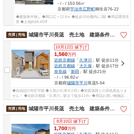
- / - / 153.56㎡
京都府
宇治市
広野町
桐生谷76-22
◆建築条件無し ◆間口広々12.8ｍ ◆徒歩10分圏内に2駅 ◆周辺環境充
実 ◆土地約46.45坪
城陽市平川長筬 売土地 建築条件付き
売買 | 売地
10月12日 値下げ
1,560
万
円
近鉄京都線
「
久津川
」駅 徒歩11分
近鉄京都線
「
大久保
」駅 徒歩17分
奈良線
「
新田
」駅 徒歩21分
- / - / 96.82㎡
京都府
城陽市
平川
長筬5-54
◆自由設計対応可能 ◆人気の久津川小区♪ ◆前面道路との高低差ありま
せん！ ◆近鉄京都線『久津川』駅まで徒歩11分♪ ◆周辺お買い物施設充
実 ◆東側駐車場のため解放感あります
城陽市平川長筬 売土地 建築条件無し
売買 | 売地
8月10日 値下げ
1,700
万
円