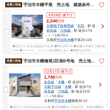
宇治市木幡平尾 売土地 建築条件付き
売買 | 売地
6月18日 値下げ
2,240
万
円
京都地下鉄東西線
「
石田
」駅 徒歩13分
奈良線
「
六地蔵
」駅 徒歩17分
- / - / 140.92㎡
京都府
宇治市
木幡
平尾28-103
◆設計士と作る自由設計のお家 ◆間口約9.7m ◆木幡小学校まで徒歩約
11分 ◆スーパー・コンビニ徒歩圏内にあり ◆閑静な住宅街
宇治市木幡檜尾2区画B号地 売土地 建築条件付き
売買 | 売地
12月17日 値下げ
1,740
万
円
奈良線
「
木幡
」駅 徒歩5分
京阪宇治線
「
木幡
」駅 徒歩7分
奈良線
「
六地蔵
」駅 徒歩15分
- / - / 93.60㎡
京都府
宇治市
木幡
檜尾46-22
◆設計士と作る自由設計のお家 ◆JR木幡駅まで徒歩5分、京阪木幡駅ま