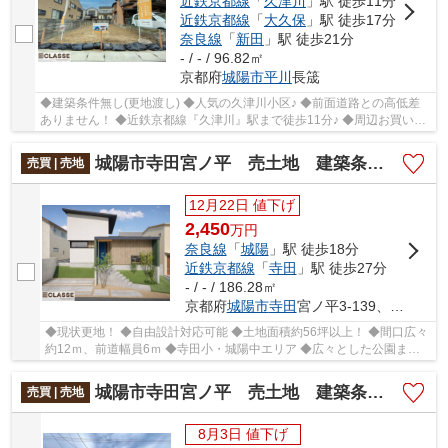
近鉄京都線
「
久津川
」駅 徒歩11分
近鉄京都線
「
大久保
」駅 徒歩17分
奈良線
「
新田
」駅 徒歩21分
- / - / 96.82㎡
京都府
城陽市
平川
長筬
◆建築条件無し(更地渡し) ◆人気の久津川小区♪ ◆前面道路との高低差
ありません！ ◆近鉄京都線『久津川』駅まで徒歩11分♪ ◆周辺お買い物
施設充実 ◆東側駐車場のため解放感あります
城陽市寺田宮ノ平 売土地 建築条件付き
売買 | 売地
12月22日 値下げ
2,450
万
円
奈良線
「
城陽
」駅 徒歩18分
近鉄京都線
「
寺田
」駅 徒歩27分
- / - / 186.28㎡
京都府
城陽市
寺田
宮ノ平3-139、3-140
◆現状更地！ ◆自由設計対応可能 ◆土地面積約56坪以上！ ◆間口広々
約12ｍ、前道幅員6ｍ ◆寺田小・城陽中エリア ◆広々とした公園まで
徒歩10分圏内
城陽市寺田宮ノ平 売土地 建築条件無し
売買 | 売地
8月3日 値下げ