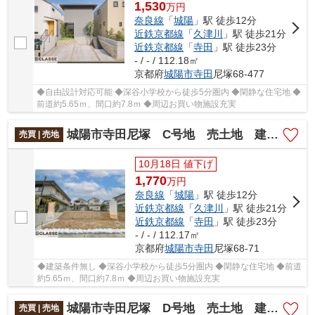
1,530
万
円
奈良線
「
城陽
」駅 徒歩12分
近鉄京都線
「
久津川
」駅 徒歩21分
近鉄京都線
「
寺田
」駅 徒歩23分
- / - / 112.18㎡
京都府
城陽市
寺田
尼塚68-477
◆自由設計対応可能 ◆深谷小学校から徒歩5分圏内 ◆閑静な住宅地 ◆
前道約5.65ｍ、間口約7.8ｍ ◆周辺お買い物施設充実
城陽市寺田尼塚 C号地 売土地 建築条件無し
売買 | 売地
10月18日 値下げ
1,770
万
円
奈良線
「
城陽
」駅 徒歩12分
近鉄京都線
「
久津川
」駅 徒歩21分
近鉄京都線
「
寺田
」駅 徒歩23分
- / - / 112.17㎡
京都府
城陽市
寺田
尼塚68-71
◆建築条件無し ◆深谷小学校から徒歩5分圏内 ◆閑静な住宅地 ◆前道
約5.65ｍ、間口約7.8ｍ ◆周辺お買い物施設充実
城陽市寺田尼塚 D号地 売土地 建築条件無し
売買 | 売地