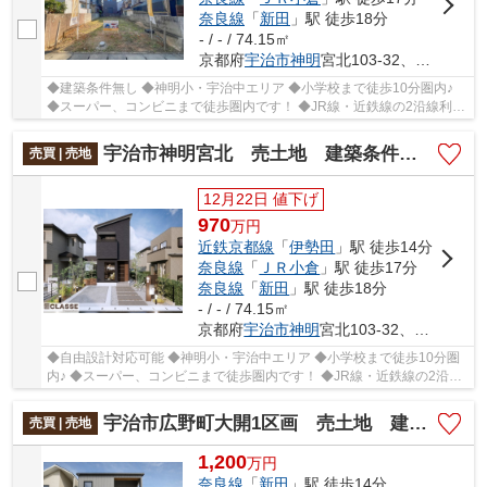
奈良線
「
新田
」駅 徒歩18分
- / - / 74.15㎡
京都府
宇治市
神明
宮北103-32、103-35
◆建築条件無し ◆神明小・宇治中エリア ◆小学校まで徒歩10分圏内♪
◆スーパー、コンビニまで徒歩圏内です！ ◆JR線・近鉄線の2沿線利用
可能！ ◆閑静な住宅地
宇治市神明宮北 売土地 建築条件付き
売買 | 売地
12月22日 値下げ
970
万
円
近鉄京都線
「
伊勢田
」駅 徒歩14分
奈良線
「
ＪＲ小倉
」駅 徒歩17分
奈良線
「
新田
」駅 徒歩18分
- / - / 74.15㎡
京都府
宇治市
神明
宮北103-32、103-35
◆自由設計対応可能 ◆神明小・宇治中エリア ◆小学校まで徒歩10分圏
内♪ ◆スーパー、コンビニまで徒歩圏内です！ ◆JR線・近鉄線の2沿線
利用可能！ ◆閑静な住宅地
宇治市広野町大開1区画 売土地 建築条件付き
売買 | 売地
1,200
万
円
奈良線
「
新田
」駅 徒歩14分