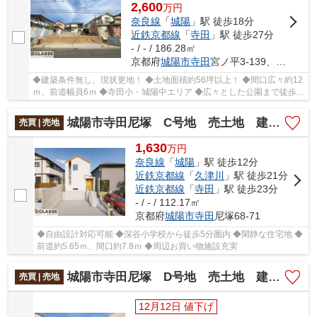
2,600
万
円
奈良線
「
城陽
」駅 徒歩18分
近鉄京都線
「
寺田
」駅 徒歩27分
- / - / 186.28㎡
京都府
城陽市
寺田
宮ノ平3-139、3-140
◆建築条件無し、現状更地！ ◆土地面積約56坪以上！ ◆間口広々約12
ｍ、前道幅員6ｍ ◆寺田小・城陽中エリア ◆広々とした公園まで徒歩
10分圏内
城陽市寺田尼塚 C号地 売土地 建築条件付き
売買 | 売地
1,630
万
円
奈良線
「
城陽
」駅 徒歩12分
近鉄京都線
「
久津川
」駅 徒歩21分
近鉄京都線
「
寺田
」駅 徒歩23分
- / - / 112.17㎡
京都府
城陽市
寺田
尼塚68-71
◆自由設計対応可能 ◆深谷小学校から徒歩5分圏内 ◆閑静な住宅地 ◆
前道約5.65ｍ、間口約7.8ｍ ◆周辺お買い物施設充実
城陽市寺田尼塚 D号地 売土地 建築条件付き
売買 | 売地
12月12日 値下げ