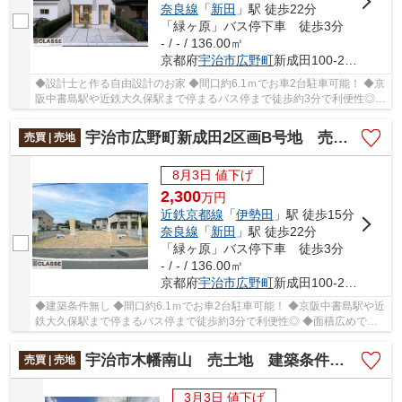
奈良線
「
新田
」駅 徒歩22分
「緑ヶ原」バス停下車 徒歩3分
- / - / 136.00㎡
京都府
宇治市
広野町
新成田100-278
◆設計士と作る自由設計のお家 ◆間口約6.1ｍでお車2台駐車可能！ ◆京
阪中書島駅や近鉄大久保駅まで停まるバス停まで徒歩約3分で利便性◎
◆面積広めで存在感のあるお家が建てられます！ ◆...
宇治市広野町新成田2区画B号地 売土地 建築条件無し
売買 | 売地
8月3日 値下げ
2,300
万
円
近鉄京都線
「
伊勢田
」駅 徒歩15分
奈良線
「
新田
」駅 徒歩22分
「緑ヶ原」バス停下車 徒歩3分
- / - / 136.00㎡
京都府
宇治市
広野町
新成田100-278
◆建築条件無し ◆間口約6.1ｍでお車2台駐車可能！ ◆京阪中書島駅や近
鉄大久保駅まで停まるバス停まで徒歩約3分で利便性◎ ◆面積広めで存
在感のあるお家が建てられます！ ◆前道約7mあるの...
宇治市木幡南山 売土地 建築条件無し
売買 | 売地
3月3日 値下げ