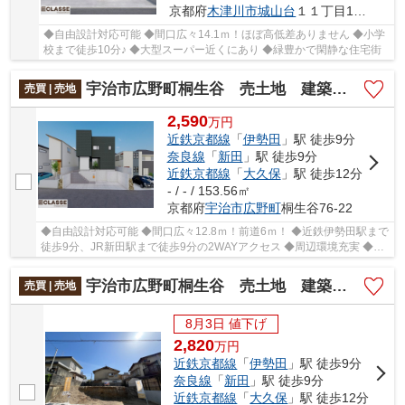
京都府
木津川市
城山台
１１丁目11-10
◆自由設計対応可能 ◆間口広々14.1ｍ！ほぼ高低差ありません ◆小学
校まで徒歩10分♪ ◆大型スーパー近くにあり ◆緑豊かで閑静な住宅街
宇治市広野町桐生谷 売土地 建築条件付き
売買 | 売地
2,590
万
円
近鉄京都線
「
伊勢田
」駅 徒歩9分
奈良線
「
新田
」駅 徒歩9分
近鉄京都線
「
大久保
」駅 徒歩12分
- / - / 153.56㎡
京都府
宇治市
広野町
桐生谷76-22
◆自由設計対応可能 ◆間口広々12.8ｍ！前道6ｍ！ ◆近鉄伊勢田駅まで
徒歩9分、JR新田駅まで徒歩9分の2WAYアクセス ◆周辺環境充実 ◆土
地約46.45坪
宇治市広野町桐生谷 売土地 建築条件無し
売買 | 売地
8月3日 値下げ
2,820
万
円
近鉄京都線
「
伊勢田
」駅 徒歩9分
奈良線
「
新田
」駅 徒歩9分
近鉄京都線
「
大久保
」駅 徒歩12分