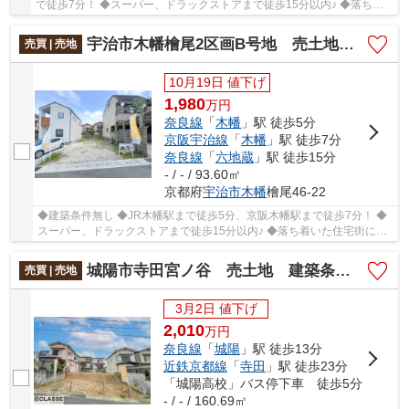
で徒歩7分！ ◆スーパー、ドラックストアまで徒歩15分以内♪ ◆落ち着
いた住宅街に位置 ◆土地面積約28坪とちょうどいい...
宇治市木幡檜尾2区画B号地 売土地 建築条件無し
売買 | 売地
10月19日 値下げ
1,980
万
円
奈良線
「
木幡
」駅 徒歩5分
京阪宇治線
「
木幡
」駅 徒歩7分
奈良線
「
六地蔵
」駅 徒歩15分
- / - / 93.60㎡
京都府
宇治市
木幡
檜尾46-22
◆建築条件無し ◆JR木幡駅まで徒歩5分、京阪木幡駅まで徒歩7分！ ◆
スーパー、ドラックストアまで徒歩15分以内♪ ◆落ち着いた住宅街に位
置 ◆土地面積約28坪とちょうどいい大きさ
城陽市寺田宮ノ谷 売土地 建築条件無し
売買 | 売地
3月2日 値下げ
2,010
万
円
奈良線
「
城陽
」駅 徒歩13分
近鉄京都線
「
寺田
」駅 徒歩23分
「城陽高校」バス停下車 徒歩5分
- / - / 160.69㎡