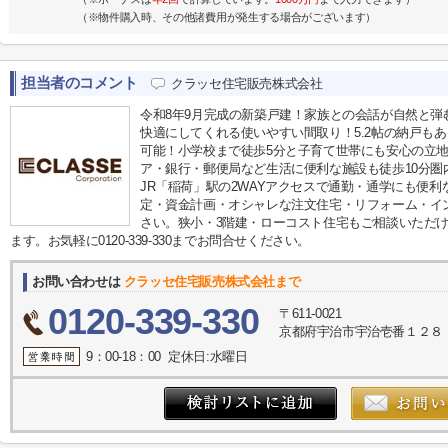
（※物件購入時、その他諸費用が発生する場合がございます）
担当者のコメント
クラッセ住宅販売株式会社
令和8年9月完成の新築戸建！家族との会話が自然と
快適にしてくれる使いやすい間取り！5.2帖の納戸も
可能！小学校まで徒歩5分と子育て世帯にも安心の立
ア・銀行・郵便局など生活に便利な施設も徒歩10分
JR「稲荷」駅の2WAYアクセスで通勤・通学にも便
定・資金計画・オシャレな注文住宅・リフォーム・イ
さい。狭小・3階建・ローコスト住宅もご相談いただ
ます。お気軽に0120-339-330までお問合せください。
お問い合わせは
クラッセ住宅販売株式会社まで
0120-339-330
〒611-0021
京都府宇治市宇治壱番１２８
9：00-18：00 定休日:水曜日