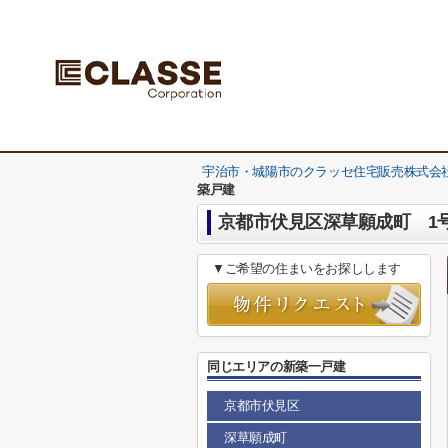
宇治市・城陽市のクラッセ住宅販売株式会社
築戸建
京都市伏見区深草願成町 1
▼ご希望の住まいをお探しします
同じエリアの新築一戸建
京都市伏見区
深草願成町