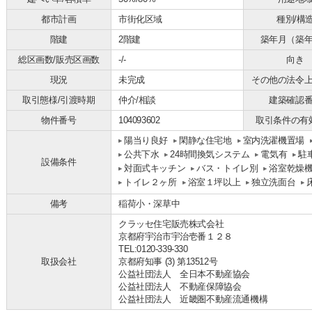
都市計画
市街化区域
種別/構
階建
2階建
築年月（築
総区画数/販売区画数
-/-
向き
現況
未完成
その他の法令
取引態様/引渡時期
仲介/相談
建築確認
物件番号
104093602
取引条件の有
陽当り良好
閑静な住宅地
室内洗濯機置場
公共下水
24時間換気システム
電気有
駐
設備条件
対面式キッチン
バス・トイレ別
浴室乾燥
トイレ２ヶ所
浴室１坪以上
独立洗面台
備考
稲荷小・深草中
クラッセ住宅販売株式会社
京都府宇治市宇治壱番１２８
TEL:0120-339-330
取扱会社
京都府知事 (3) 第13512号
公益社団法人 全日本不動産協会
公益社団法人 不動産保障協会
公益社団法人 近畿圏不動産流通機構