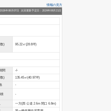
情報の見方
026年08月07日
次回更新予定日：2026年08月21日
数)
95.22㎡(28.8坪)
期間
-/-
数)
135.45㎡(40.97坪)
地
-
面積
-
況
一方(西 公道 2.6m 間口 6.8m)
域
第一種低層住居専用