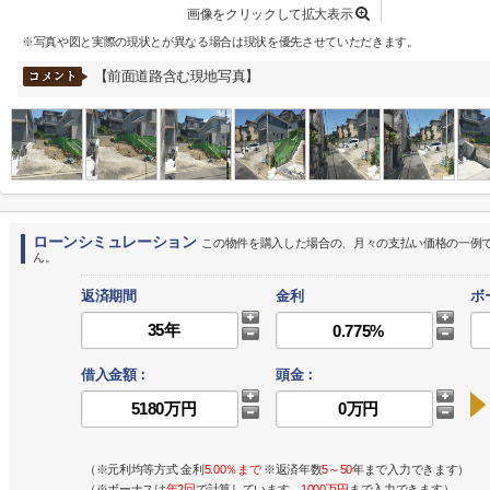
画像をクリックして拡大表示
※写真や図と実際の現状とが異なる場合は現状を優先させていただきます。
【前面道路含む現地写真】
ローンシミュレーション
この物件を購入した場合の、月々の支払い価格の一例
ん。
返済期間
金利
ボ
借入金額：
頭金：
（※元利均等方式 金利
5.00％まで
※返済年数
5～50
年まで入力できます）
（※ボーナスは
年2回
で計算しています。
1000万円
まで入力できます）