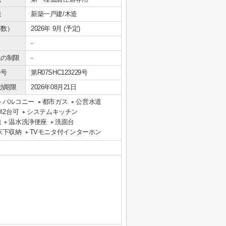
造
新築一戸建/木造
年数）
2026年 9月 (予定)
-
上の制限
-
番号
第R07SHC123229号
効期限
2026年08月21日
バルコニー
都市ガス
公営水道
車2台可
システムキッチン
機
温水洗浄便座
洗面台
床下収納
TVモニタ付インターホン