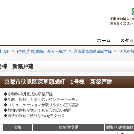
TOP
>
(戸建(売買))路線・駅から探す
>
京阪電気鉄道京阪本線
>
伏見稲
号棟 新築戸建
京都市伏見区深草願成町 1号棟 新築戸建
◆令和8年9月完成の新築戸建
◆配膳、片付けも楽々のカウンターキッチン
◆コミュニケーションが取りやすい空間設計
◆荷物や趣味が増えても安心の広い納戸
◆通学や通勤に便利な2wayアクセス
価格
所在地/交通
間取り/建物面積