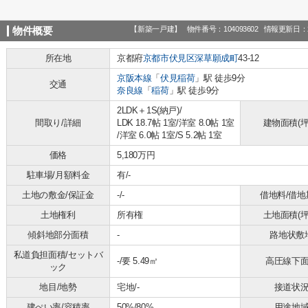
【新築一戸建】
物件番号：104093602
情報更新日：2
物件概要
所在地
京都府
京都市伏見区
深草願成町
43-12
京阪本線
「
伏見稲荷
」駅 徒歩9分
交通
奈良線
「
稲荷
」駅 徒歩9分
2LDK＋1S(納戸)/
間取り/詳細
LDK 18.7帖 1室
/
洋室 8.0帖 1室
建物面積(坪
/
洋室 6.0帖 1室
/
S 5.2帖 1室
価格
5,180万円
駐車場/月額料金
有/-
土地の敷金/保証金
-/-
借地料/借地
土地権利
所有権
土地面積(坪
傾斜地部分面積
-
路地状敷
私道負担面積/セットバ
-/要 5.49㎡
高圧線下
ック
地目/地勢
宅地/-
接道状
建ぺい率/容積率
50%/80%
用途地