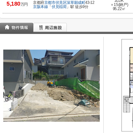
2LDK
京都府
京都市伏見区
深草願成町
43-12
5,180
万円
＋1S(納戸)
京阪本線
「
伏見稲荷
」駅 徒歩9分
95.22㎡