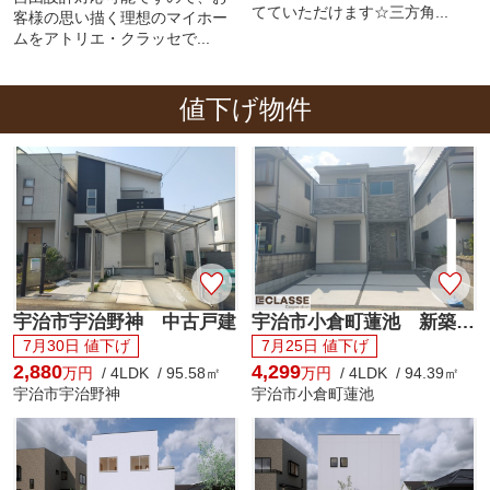
てていただけます☆三方角...
客様の思い描く理想のマイホー
ムをアトリエ・クラッセで...
値下げ物件
宇治市宇治野神 中古戸建
宇治市小倉町蓮池 新築戸建
7月30日 値下げ
7月25日 値下げ
2,880
4,299
万円
/ 4LDK / 95.58㎡
万円
/ 4LDK / 94.39㎡
宇治市宇治野神
宇治市小倉町蓮池