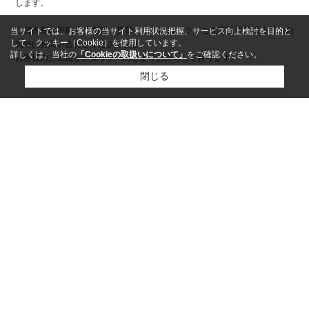
します。
京都南部の不動産の売買・賃貸のご相談はクラッセ住宅販売株式会社へお
当サイトでは、お客様の当サイト利用状況把握、サービス向上検討を目的と
して、クッキー（Cookie）を使用しています。
気軽にお問い合わせくださいませ。
詳しくは、当社の
「Cookieの取扱いについて」
をご確認ください。
お客様のご来店をスタッフ一同心よりお待ちしております。
閉じる
ページトップへ
市区町村から探す
宇治市
/
城陽市
/
京都市伏見区
/
木津川市
/
久世郡久御山町
/
京田辺市
/
京都市山科区
町名から探す
寺田
/
広野町
/
木幡
/
宇治
/
平川
/
久世
/
五ケ庄
/
伊勢田町
/
桃山町遠山
/
折居台