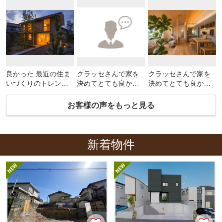
良かった:最近の住ま
クラッセさんで家を
クラッセさんで家を
いづくりのトレンド
決めてとても良かっ
決めてとても良かっ
等を教えてくれたの
たと思います。色合
たと思います。色合
で、参考になった。
わせをしたカーテン
わせをしたカーテン
お客様の声をもっと見る
気になった:特になし
の在庫有無などがも
の在庫有無などがも
っと早く分かると更
っと早くわかるとさ
に良かったと感じま
らに良かったかなと
す。
感じます。
新着物件