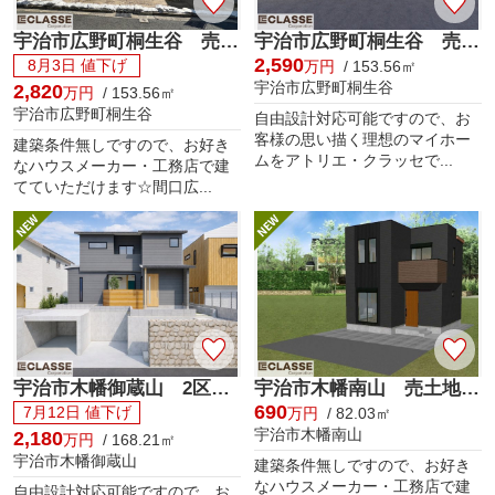
宇治市広野町桐生谷 売土地 建築条件無し
宇治市広野町桐生谷 売土地 建築条件付き
2,590
8月3日 値下げ
万円
/ 153.56㎡
宇治市広野町桐生谷
2,820
万円
/ 153.56㎡
宇治市広野町桐生谷
自由設計対応可能ですので、お
客様の思い描く理想のマイホー
建築条件無しですので、お好き
ムをアトリエ・クラッセで...
なハウスメーカー・工務店で建
てていただけます☆間口広...
宇治市木幡御蔵山 2区画A号地 売土地 建築条件付き
宇治市木幡南山 売土地 建築条件無し
690
7月12日 値下げ
万円
/ 82.03㎡
宇治市木幡南山
2,180
万円
/ 168.21㎡
宇治市木幡御蔵山
建築条件無しですので、お好き
なハウスメーカー・工務店で建
自由設計対応可能ですので、お