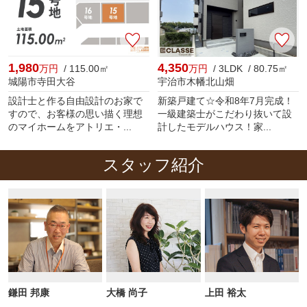
1,980
4,350
万円
/ 115.00㎡
万円
/ 3LDK / 80.75㎡
城陽市寺田大谷
宇治市木幡北山畑
設計士と作る自由設計のお家で
新築戸建て☆令和8年7月完成！
すので、お客様の思い描く理想
一級建築士がこだわり抜いて設
のマイホームをアトリエ・...
計したモデルハウス！家...
スタッフ紹介
鎌田 邦康
大橋 尚子
上田 裕太