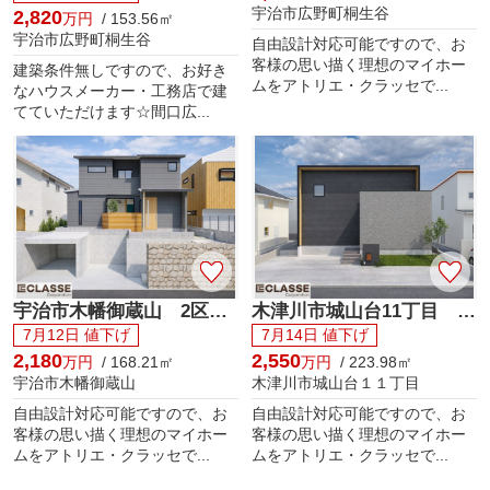
宇治市広野町桐生谷
2,820
万円
/ 153.56㎡
宇治市広野町桐生谷
自由設計対応可能ですので、お
客様の思い描く理想のマイホー
建築条件無しですので、お好き
ムをアトリエ・クラッセで...
なハウスメーカー・工務店で建
てていただけます☆間口広...
宇治市木幡御蔵山 2区画A号地 売土地 建築条件付き
木津川市城山台11丁目 売土地 建築条件付き
7月12日 値下げ
7月14日 値下げ
2,180
2,550
万円
/ 168.21㎡
万円
/ 223.98㎡
宇治市木幡御蔵山
木津川市城山台１１丁目
自由設計対応可能ですので、お
自由設計対応可能ですので、お
客様の思い描く理想のマイホー
客様の思い描く理想のマイホー
ムをアトリエ・クラッセで...
ムをアトリエ・クラッセで...