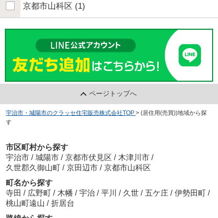
京都市山科区
(1)
ページトップへ
宇治市・城陽市のクラッセ住宅販売株式会社TOP
>
(居住用(売買))地域から探
す
市区町村から探す
宇治市
/
城陽市
/
京都市伏見区
/
木津川市
/
久世郡久御山町
/
京田辺市
/
京都市山科区
町名から探す
寺田
/
広野町
/
木幡
/
宇治
/
平川
/
久世
/
五ケ庄
/
伊勢田町
/
桃山町遠山
/
折居台