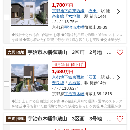
1,780
万
円
京都地下鉄東西線
「
石田
」駅 徒歩14分
奈良線
「
六地蔵
」駅 徒歩14分
- / - / 118.75㎡
京都府
宇治市
木幡
御蔵山39-39
◆設計士と作る自由設計のお家 ◆2沿線利用可で通勤・通学のストレス
を軽減 ◆落ち着いた住環境で静かで快適な暮らしを実現 ◆交通量が少な
くお子様も安心して過ごせる立地 ◆約35坪のゆと...
宇治市木幡御蔵山 3区画 2号地 売土地 建築条件付き
売買 | 売地
6月18日 値下げ
1,680
万
円
京都地下鉄東西線
「
石田
」駅 徒歩14分
奈良線
「
六地蔵
」駅 徒歩14分
- / - / 118.62㎡
京都府
宇治市
木幡
御蔵山39-1818
◆設計士と作る自由設計のお家 ◆2沿線利用可で通勤・通学のストレス
を軽減 ◆落ち着いた住環境で静かで快適な暮らしを実現 ◆交通量が少な
くお子様も安心して過ごせる立地 ◆約35坪のゆと...
宇治市木幡御蔵山 3区画 3号地 売土地 建築条件付き
売買 | 売地