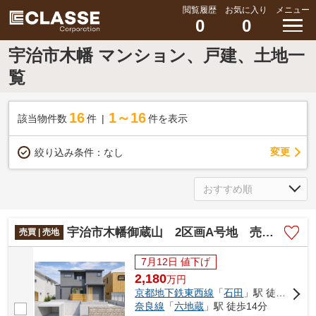
閲覧履歴
お気に入り
メニュー
0
0
宇治市木幡 マンション、戸建、土地一
覧
16
1～16
該当物件数
件
件を表示
変更
絞り込み条件：
なし
宇治市木幡御蔵山 2区画A号地 売土地 建築条件付き
売買 | 売地
7月12日 値下げ
2,180
万
円
京都地下鉄東西線
「
石田
」駅 徒歩14分
奈良線
「
六地蔵
」駅 徒歩14分