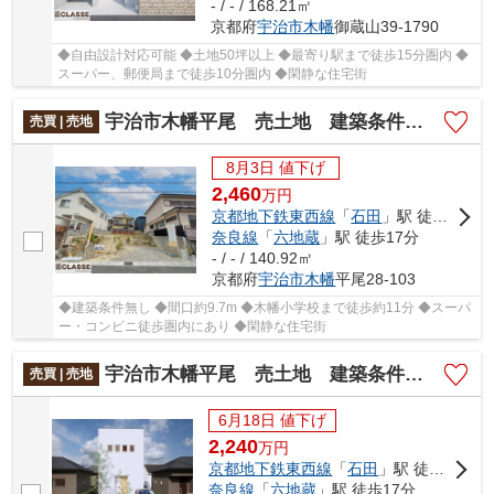
- / - / 168.21㎡
京都府
宇治市
木幡
御蔵山39-1790
◆自由設計対応可能 ◆土地50坪以上 ◆最寄り駅まで徒歩15分圏内 ◆
スーパー、郵便局まで徒歩10分圏内 ◆閑静な住宅街
宇治市木幡平尾 売土地 建築条件無し
売買 | 売地
8月3日 値下げ
2,460
万
円
京都地下鉄東西線
「
石田
」駅 徒歩13分
奈良線
「
六地蔵
」駅 徒歩17分
- / - / 140.92㎡
京都府
宇治市
木幡
平尾28-103
◆建築条件無し ◆間口約9.7m ◆木幡小学校まで徒歩約11分 ◆スーパ
ー・コンビニ徒歩圏内にあり ◆閑静な住宅街
宇治市木幡平尾 売土地 建築条件付き
売買 | 売地
6月18日 値下げ
2,240
万
円
京都地下鉄東西線
「
石田
」駅 徒歩13分
奈良線
「
六地蔵
」駅 徒歩17分