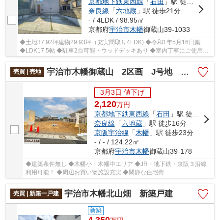
京都地下鉄東西線
「
石田
」駅 徒歩17分
奈良線
「
六地蔵
」駅 徒歩21分
- / 4LDK / 98.95㎡
京都府
宇治市
木幡
御蔵山39-1033
◆土地37.92坪建物29.93坪（充実間取り4LDK) ◆令和1年5月16日築
◆LDK17.5帖 ◆駐車2台可能・ウッドデッキあり ◆室内丁寧にご使用で
す・美宅です ぜひお気軽にご内覧くださいませ!!
宇治市木幡御蔵山 2区画 J号地 建築条件無し
売買 | 売地
3月3日 値下げ
2,120
万
円
京都地下鉄東西線
「
石田
」駅 徒歩14分
奈良線
「
六地蔵
」駅 徒歩16分
京阪宇治線
「
木幡
」駅 徒歩23分
- / - / 124.22㎡
京都府
宇治市
木幡
御蔵山39-178
◆建築条件無し ◆木幡小・木幡中エリア ◆JR・地下鉄・京阪３沿線
利用可能！ ◆周辺お買い物施設充実 ◆閑静な住宅街
宇治市木幡北山畑 新築戸建
売買 | 新築一戸建
新築
4,350