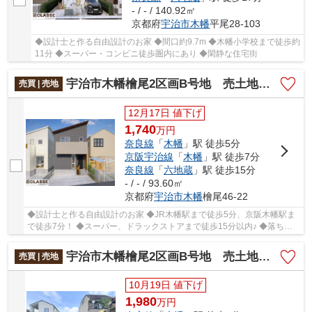
- / - / 140.92㎡
京都府
宇治市
木幡
平尾28-103
◆設計士と作る自由設計のお家 ◆間口約9.7m ◆木幡小学校まで徒歩約
11分 ◆スーパー・コンビニ徒歩圏内にあり ◆閑静な住宅街
宇治市木幡檜尾2区画B号地 売土地 建築条件付き
売買 | 売地
12月17日 値下げ
1,740
万
円
奈良線
「
木幡
」駅 徒歩5分
京阪宇治線
「
木幡
」駅 徒歩7分
奈良線
「
六地蔵
」駅 徒歩15分
- / - / 93.60㎡
京都府
宇治市
木幡
檜尾46-22
◆設計士と作る自由設計のお家 ◆JR木幡駅まで徒歩5分、京阪木幡駅ま
で徒歩7分！ ◆スーパー、ドラックストアまで徒歩15分以内♪ ◆落ち着
いた住宅街に位置 ◆土地面積約28坪とちょうどいい...
宇治市木幡檜尾2区画B号地 売土地 建築条件無し
売買 | 売地
10月19日 値下げ
1,980
万
円