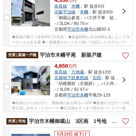
万
円
奈良線
「
木幡
」駅 徒歩6分
京阪宇治線
「
木幡
」駅 徒歩8分
「御蔵山参道」バス停下車 徒歩8分
- / 3LDK / 80.75㎡
京都府
宇治市
木幡
北山畑30-3
◆新築戸建て☆令和8年7月完成！ ◆家族時間と自分時間を楽しむシアタ
ールームのある家 ◆一級建築士がこだわり抜いて設計したモデルハウス
◆JR木幡駅まで徒歩6分、京阪木幡駅まで徒歩8分...
宇治市木幡平尾 新築戸建
売買 | 新築一戸建
4,650
万
円
奈良線
「
六地蔵
」駅 徒歩13分
京都地下鉄東西線
「
石田
」駅 徒歩14分
「幼稚園前（京都府）」バス停下車 徒歩3分
- / 3LDK / 92.47㎡
京都府
宇治市
木幡
平尾29-129
◆吹抜けから光が注ぐ、開放感のある明るいLDK ◆家族のそばで一人時
間も楽しめるヌックスペース ◆生活感をすっきり隠せるパントリー収納
◆家族の気配がつながる吹抜け×2階ホール ◆視線...
宇治市木幡御蔵山 3区画 1号地 売土地 建築条件付き
売買 | 売地
6月18日 値下げ