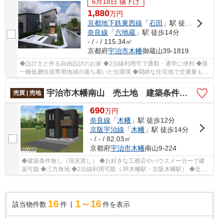
6月18日 値下げ
1,880
万
円
京都地下鉄東西線
「
石田
」駅 徒歩14分
奈良線
「
六地蔵
」駅 徒歩14分
- / - / 115.34㎡
京都府
宇治市
木幡
御蔵山39-1819
◆設計士と作る自由設計のお家 ◆2沿線利用可で通勤・通学に便利 ◆第
一種低層住居専用地域の落ち着いた住環境 ◆閑静な住宅地で交通量も少
なく安心 ◆角地につき開放感があり明るい住環境 ...
宇治市木幡南山 売土地 建築条件無し
売買 | 売地
690
万
円
奈良線
「
木幡
」駅 徒歩12分
京阪宇治線
「
木幡
」駅 徒歩14分
- / - / 82.03㎡
京都府
宇治市
木幡
南山9-224
◆建築条件無し（現況渡し） ◆お好きな工務店やハウスメーカーで建
築可能 ◆三方角地 ◆2沿線利用可能（JR木幡駅・京阪木幡駅） ◆近隣
には商業施設充実
16
1～16
該当物件数
件
件を表示