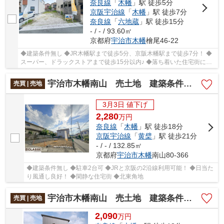
奈良線
「
木幡
」駅 徒歩5分
京阪宇治線
「
木幡
」駅 徒歩7分
奈良線
「
六地蔵
」駅 徒歩15分
- / - / 93.60㎡
京都府
宇治市
木幡
檜尾46-22
◆建築条件無し ◆JR木幡駅まで徒歩5分、京阪木幡駅まで徒歩7分！ ◆
スーパー、ドラックストアまで徒歩15分以内♪ ◆落ち着いた住宅街に位
置 ◆土地面積約28坪とちょうどいい大きさ
宇治市木幡南山 売土地 建築条件無し
売買 | 売地
3月3日 値下げ
2,280
万
円
奈良線
「
木幡
」駅 徒歩18分
京阪宇治線
「
黄檗
」駅 徒歩21分
- / - / 132.85㎡
京都府
宇治市
木幡
南山80-366
◆建築条件無し ◆駐車2台可 ◆JRと京阪の2沿線利用可能！ ◆日当た
り風通し良好！ ◆閑静な住宅街 ◆北東角地
宇治市木幡南山 売土地 建築条件付き
売買 | 売地
2,090
万
円