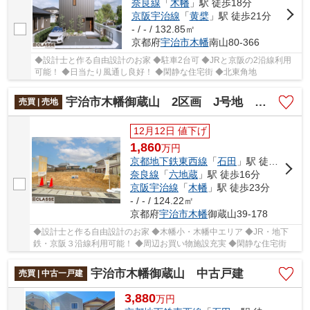
奈良線
「
木幡
」駅 徒歩18分
京阪宇治線
「
黄檗
」駅 徒歩21分
- / - / 132.85㎡
京都府
宇治市
木幡
南山80-366
◆設計士と作る自由設計のお家 ◆駐車2台可 ◆JRと京阪の2沿線利用
可能！ ◆日当たり風通し良好！ ◆閑静な住宅街 ◆北東角地
宇治市木幡御蔵山 2区画 J号地 建築条件付き
売買 | 売地
12月12日 値下げ
1,860
万
円
京都地下鉄東西線
「
石田
」駅 徒歩14分
奈良線
「
六地蔵
」駅 徒歩16分
京阪宇治線
「
木幡
」駅 徒歩23分
- / - / 124.22㎡
京都府
宇治市
木幡
御蔵山39-178
◆設計士と作る自由設計のお家 ◆木幡小・木幡中エリア ◆JR・地下
鉄・京阪３沿線利用可能！ ◆周辺お買い物施設充実 ◆閑静な住宅街
宇治市木幡御蔵山 中古戸建
売買 | 中古一戸建
3,880
万
円