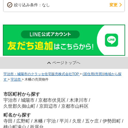
変更
絞り込み条件：
なし
ページトップへ
宇治市・城陽市のクラッセ住宅販売株式会社TOP
>
(居住用(売買))地域から探
す
>
宇治市
>
木幡の売買物件
市区町村から探す
宇治市
/
城陽市
/
京都市伏見区
/
木津川市
/
久世郡久御山町
/
京田辺市
/
京都市山科区
町名から探す
寺田
/
広野町
/
木幡
/
宇治
/
平川
/
久世
/
五ケ庄
/
伊勢田町
/
桃山町遠山
/
折居台