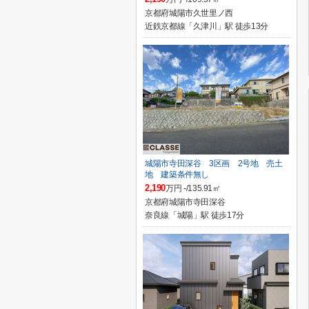
京都府城陽市久世里ノ西
近鉄京都線「久津川」駅 徒歩13分
城陽市寺田深谷 3区画 2号地 売土
地 建築条件無し
2,190
万円 -/135.91㎡
京都府城陽市寺田深谷
奈良線「城陽」駅 徒歩17分