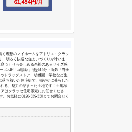
描く理想のマイホームをアトリエ・クラッ
り、明るく快適な住まいづくりが叶いま
やお庭づくりも楽しめる余裕のあるサイズ感
ズ♪JR「城陽駅」徒歩14分・近鉄「寺田
ーやドラッグストア、幼稚園・学校など生
は落ち着いた住宅街で、穏やかに暮らした
られる、魅力の詰まった土地です！土地探
リアはクラッセ住宅販売にお任せくださ
軽に0120-339-330までお問合せく