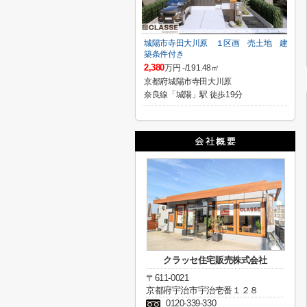
城陽市寺田大川原 １区画 売土地 建
築条件付き
2,380
万円 -/191.48㎡
京都府城陽市寺田大川原
奈良線「城陽」駅 徒歩19分
クラッセ住宅販売株式会社
〒611-0021
京都府宇治市宇治壱番１２８
0120-339-330