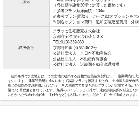
備考
（弊社標準建物30坪で計算した価格です）
・参考プラン延床面積：104㎡
※参考プラン(間取り・パース)はオプションを含
※別途オプション費用・追加面積建築費用・外構
クラッセ住宅販売株式会社
京都府宇治市宇治壱番１２８
TEL:0120-339-330
取扱会社
京都府知事 (3) 第13512号
公益社団法人 全日本不動産協会
公益社団法人 不動産保障協会
公益社団法人 近畿圏不動産流通機構
※建築条件付き土地とは、その土地に建築する建物の建築請負契約が、 一定期間内に成
をいいます。 建築請負契約成立に向けて設計プランを協議するため、 土地購入者が自
相当の期間の交渉期間が設定され、 その期間内で希望を満たすプランが実現できるかど
概ね3ヶ月程度とされています。 納得のいくプランが出来ず、建築請負契約が成立しな
にかかった代金(土地代金、手付金など)は名目のいかんに関わらず、全て返却されます