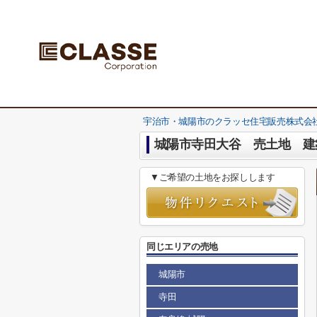
宇治市・城陽市のクラッセ住宅販売株式会社
城陽市寺田大谷 売土地 建
▼ご希望の土地をお探しします
同じエリアの売地
城陽市
寺田