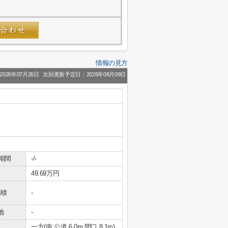
情報の見方
026年07月26日
次回更新予定日：2026年08月09日
期間
-/-
49.69万円
面積
-
地
-
況
一方(南 公道 6.0m 間口 8.1m)