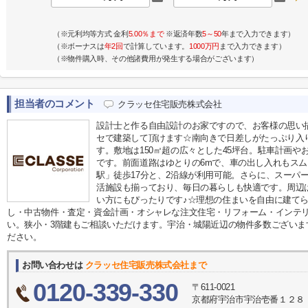
（※元利均等方式 金利
5.00％まで
※返済年数
5～50
年まで入力できます）
（※ボーナスは
年2回
で計算しています。
1000万円
まで入力できます）
（※物件購入時、その他諸費用が発生する場合がございます）
担当者のコメント
クラッセ住宅販売株式会社
設計士と作る自由設計のお家ですので、お客様の思い
セで建築して頂けます☆南向きで日差しがたっぷり入
す。敷地は150㎡超の広々とした45坪台。駐車計画
です。前面道路はゆとりの6mで、車の出し入れもスムー
駅」徒歩17分と、2沿線が利用可能。さらに、スーパ
活施設も揃っており、毎日の暮らしも快適です。周辺
い方にもぴったりです♪☆理想の住まいを自由に建て
し・中古物件・査定・資金計画・オシャレな注文住宅・リフォーム・インテ
い。狭小・3階建もご相談いただけます。宇治・城陽近辺の物件多数ございます。お気
ださい。
お問い合わせは
クラッセ住宅販売株式会社まで
0120-339-330
〒611-0021
京都府宇治市宇治壱番１２８