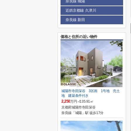
奈良線 城陽
近鉄京都線 久津川
奈良線 新田
価格と住所の近い物件
城陽市寺田深谷 3区画 1号地 売土
地 建築条件付き
2,250
万円 -/135.91㎡
京都府城陽市寺田深谷
奈良線「城陽」駅 徒歩17分