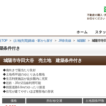
TOP
>
(土地(売買))路線・駅から探す
>
JR奈良線
>
城陽駅
>
城陽市寺
築条件付き
城陽市寺田大谷 売土地 建築条件付き
◆南向きで陽当たり良好
◆土地45坪超のゆとりある敷地
◆生活利便施設が徒歩圏内に充実
◆近鉄・JRの2沿線利用可能
◆前面道路6.0mのゆったり接道
◆住宅が建てやすいほぼ整形地の形状
価格
所在地/交通
土地面積/坪数