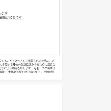
みます
費用が必要です
立することを条件として売買される土地のこと
己の希望する建物の設計協議をするために必要な
うかにより結論を出します。 なお、この期間は
い場合、土地売買契約は白紙に戻り、 土地契約
。