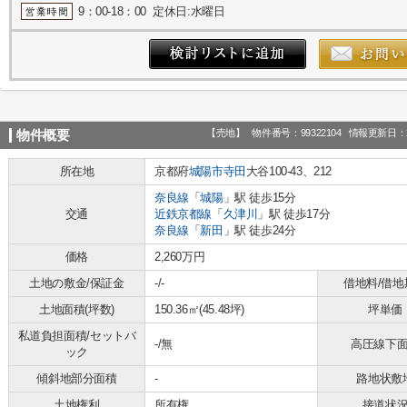
9：00-18：00 定休日:水曜日
【売地】
物件番号：99322104
情報更新日：2
物件概要
所在地
京都府
城陽市
寺田
大谷100-43、212
奈良線
「
城陽
」駅 徒歩15分
交通
近鉄京都線
「
久津川
」駅 徒歩17分
奈良線
「
新田
」駅 徒歩24分
価格
2,260万円
土地の敷金/保証金
-/-
借地料/借地
土地面積(坪数)
150.36㎡(45.48坪)
坪単価
私道負担面積/セットバ
-/無
高圧線下
ック
傾斜地部分面積
-
路地状敷
土地権利
所有権
接道状