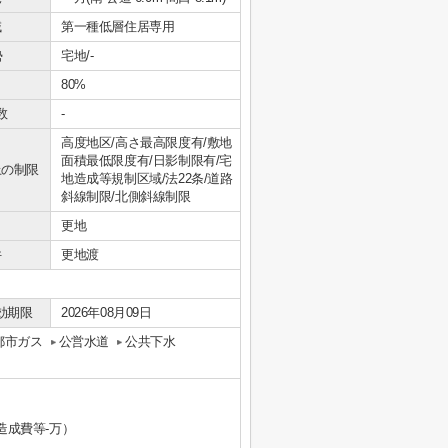
域
第一種低層住居専用
勢
宅地/-
80%
数
-
高度地区/高さ最高限度有/敷地
面積最低限度有/日影制限有/宅
上の制限
地造成等規制区域/法22条/道路
斜線制限/北側斜線制限
更地
件
更地渡
効期限
2026年08月09日
都市ガス
公営水道
公共下水
造成費等-万）