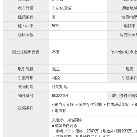
都市計画
市街化区域
用途地
建築条件
有
地目/地
建ぺい率
50%
容積率
総区画数
-
販売区画
国土法届出要否
不要
その他の法令
取引態様
売主
現況
引渡時期
相談
引渡条
最適用途
住宅用地
物件番号
99322104
取引条件の有
陽当り良好
閑静な住宅地
自由設計対応
設備条件
電気有
久世小 東城陽中
■建築条件付き
・参考プラン価格：2540万（別途外構費230万、
・建物価格は参考価格になります。