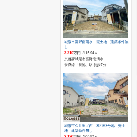
城陽市富野南清水 売土地 建築条件無
し
2,210
万円 -/115.94㎡
京都府城陽市富野南清水
奈良線「長池」駅 徒歩7分
城陽市久世里ノ西 3区画3号地 売土
地 建築条件無し
2,190
万円 -/109.57㎡