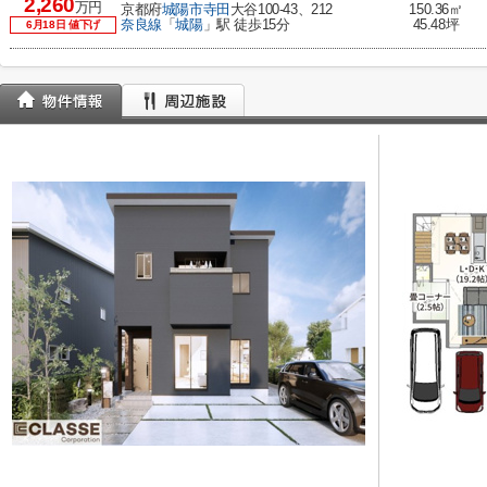
2,260
万円
京都府
城陽市
寺田
大谷100-43、212
150.36㎡
奈良線
「
城陽
」駅 徒歩15分
45.48坪
6月18日 値下げ