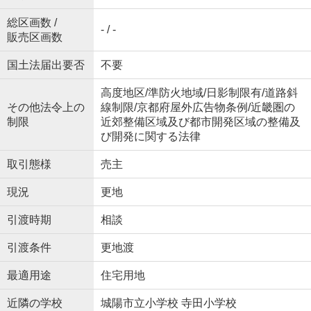
総区画数 /
- / -
販売区画数
国土法届出要否
不要
高度地区/準防火地域/日影制限有/道路斜
その他法令上の
線制限/京都府屋外広告物条例/近畿圏の
制限
近郊整備区域及び都市開発区域の整備及
び開発に関する法律
取引態様
売主
現況
更地
引渡時期
相談
引渡条件
更地渡
最適用途
住宅用地
近隣の学校
城陽市立小学校 寺田小学校