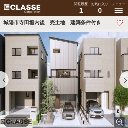
閲覧履歴
お気に入り
メニュー
1
0
城陽市寺田垣内後 売土地 建築条件付き
1 / 19