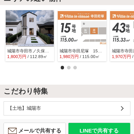
城陽市寺田市ノ久保 2区画 A号地 売土地 建築条件付き
城陽市寺田尼塚 15号地 売土地 建築条件付き
1,800
万
円
/ 112.89㎡
1,980
万
円
/ 115.00㎡
1,970
万
円
こだわり特集
【土地】城陽市
メールで共有する
LINEで共有する