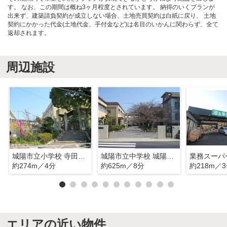
す。 なお、この期間は概ね3ヶ月程度とされています。 納得のいくプランが
出来ず、建築請負契約が成立しない場合、土地売買契約は白紙に戻り、 土地
契約にかかった代金(土地代金、手付金など)は名目のいかんに関わらず、全て
返却されます。
周辺施設
城陽市立小学校 寺田小学校
城陽市立中学校 城陽中学校
業務スーパ
約274m／4分
約625m／8分
約218m／
エリアの近い物件