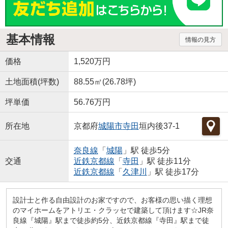
基本情報
情報の見方
価格
1,520万円
土地面積(坪数)
88.55㎡(26.78坪)
坪単価
56.76万円
所在地
京都府
城陽市
寺田
垣内後37-1
奈良線
「
城陽
」駅 徒歩5分
交通
近鉄京都線
「
寺田
」駅 徒歩11分
近鉄京都線
「
久津川
」駅 徒歩17分
設計士と作る自由設計のお家ですので、お客様の思い描く理想
のマイホームをアトリエ・クラッセで建築して頂けます☆JR奈
良線『城陽』駅まで徒歩約5分、近鉄京都線『寺田』駅まで徒