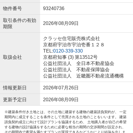
物件番号
93240736
取引条件の有効
2026年08月09日
期限
クラッセ住宅販売株式会社
京都府宇治市宇治壱番１２８
TEL:
0120-339-330
取扱会社
京都府知事 (3) 第13512号
公益社団法人 全日本不動産協会
公益社団法人 不動産保障協会
公益社団法人 近畿圏不動産流通機構
情報更新日
2026年07月26日
更新予定日
2026年08月09日
※建築条件付き土地とは、その土地に建築する建物の建築請負契約が、 一定
期間内に成立することを条件として売買される土地のことをいいます。 建築
請負契約成立に向けて設計プランを協議するため、 土地購入者が自己の希望
する建物の設計協議をするために必要な相当の期間の交渉期間が設定され、
その期間内で希望を満たすプランが実現できるかどうかにより結論を出しま