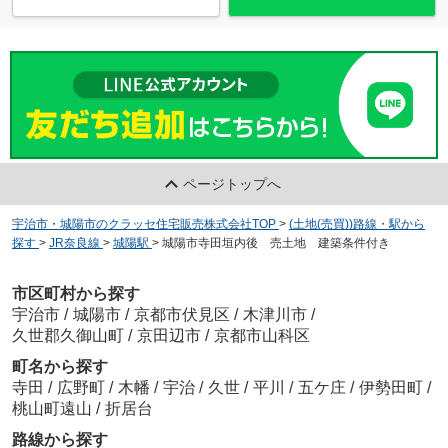
ページトップへ
宇治市・城陽市のクラッセ住宅販売株式会社TOP
>
(土地(売買))路線・駅から
探す
>
JR奈良線
>
城陽駅
>
城陽市寺田垣内後 売土地 建築条件付き
市区町村から探す
宇治市
/
城陽市
/
京都市伏見区
/
木津川市
/
久世郡久御山町
/
京田辺市
/
京都市山科区
町名から探す
寺田
/
広野町
/
木幡
/
宇治
/
久世
/
平川
/
五ケ庄
/
伊勢田町
/
桃山町遠山
/
折居台
路線から探す