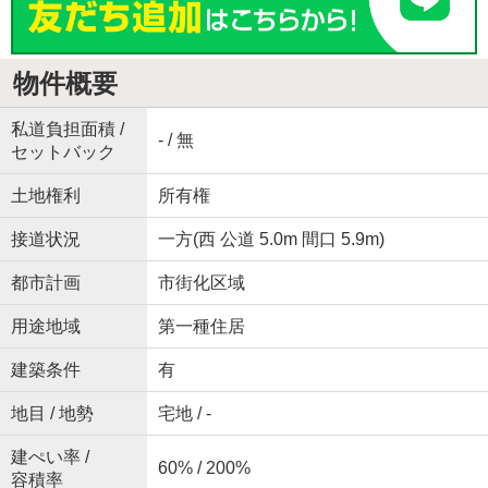
物件概要
私道負担面積 /
- / 無
セットバック
土地権利
所有権
接道状況
一方(西 公道 5.0m 間口 5.9m)
都市計画
市街化区域
用途地域
第一種住居
建築条件
有
地目 / 地勢
宅地 / -
建ぺい率 /
60% / 200%
容積率