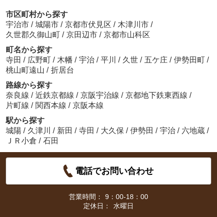
市区町村から探す
宇治市
/
城陽市
/
京都市伏見区
/
木津川市
/
久世郡久御山町
/
京田辺市
/
京都市山科区
町名から探す
寺田
/
広野町
/
木幡
/
宇治
/
平川
/
久世
/
五ケ庄
/
伊勢田町
/
桃山町遠山
/
折居台
路線から探す
奈良線
/
近鉄京都線
/
京阪宇治線
/
京都地下鉄東西線
/
片町線
/
関西本線
/
京阪本線
駅から探す
城陽
/
久津川
/
新田
/
寺田
/
大久保
/
伊勢田
/
宇治
/
六地蔵
/
ＪＲ小倉
/
石田
電話でお問い合わせ
営業時間：
9：00-18：00
定休日：
水曜日