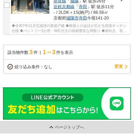
奈良線
「
城陽
」駅 徒歩26分
近鉄京都線
「
寺田
」駅 徒歩11分
- / 2LDK＋1S(納戸) / 86.56㎡
京都府
城陽市
寺田
今堀141-20
◆令和7年11月完成済の新築戸建 ◆家族との会話が広がる対面キッチン
仕様 ◆パントリー2か所・WIC付きの収納豊富な間取り ◆南向き、前面
道路幅員約4.9ｍで陽当たり良好 ◆近鉄「寺田」駅徒...
3
1～3
該当物件数
件
件を表示
変更
絞り込み条件：
なし
ページトップへ