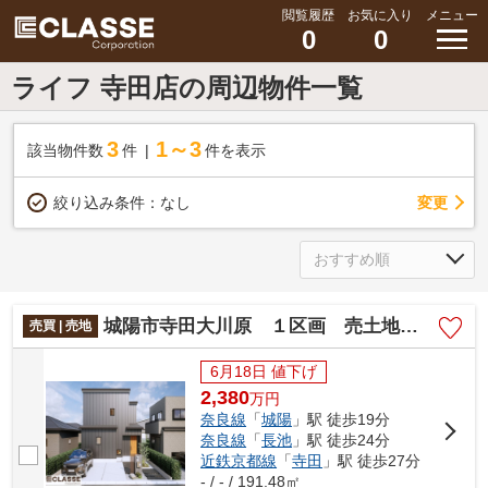
閲覧履歴
お気に入り
メニュー
0
0
ライフ 寺田店の周辺物件一覧
3
1～3
該当物件数
件
件を表示
変更
絞り込み条件：
なし
城陽市寺田大川原 １区画 売土地 建築条件付き
売買 | 売地
6月18日 値下げ
2,380
万
円
奈良線
「
城陽
」駅 徒歩19分
奈良線
「
長池
」駅 徒歩24分
近鉄京都線
「
寺田
」駅 徒歩27分
- / - / 191.48㎡