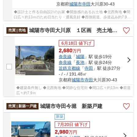
京都府
城陽市
寺田
大川原30-43
◆設計士と作る自由設計のお家 ◆開放感のあるお土地 ◆北西角地 ◆間
口広々約13ｍのため日当たり・通風良好 ◆西側前道、歩道込み約7.9m
と北側道路5.9m
城陽市寺田大川原 １区画 売土地 建築条件無し
売買 | 売地
6月18日 値下げ
2,680
万
円
奈良線
「
城陽
」駅 徒歩19分
奈良線
「
長池
」駅 徒歩24分
近鉄京都線
「
寺田
」駅 徒歩27分
- / - / 191.48㎡
京都府
城陽市
寺田
大川原30-43
◆建築条件無し ◆北西角地 ◆閑静な住宅街 ◆間口広々約13ｍ ◆前道
広々約7.9ｍ
城陽市寺田今堀 新築戸建
売買 | 新築一戸建
新築
7月20日 値下げ
2,980
万
円