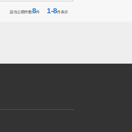
8
1-8
該当公開件数
件
件表示