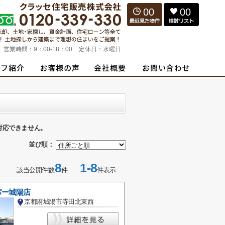
00
00
営業時間：
9：00-18：00
定休日：
水曜日
対応できません。
並び順：
8
1-8
該当公開件数
件
件表示
パー城陽店
京都府城陽市寺田北東西