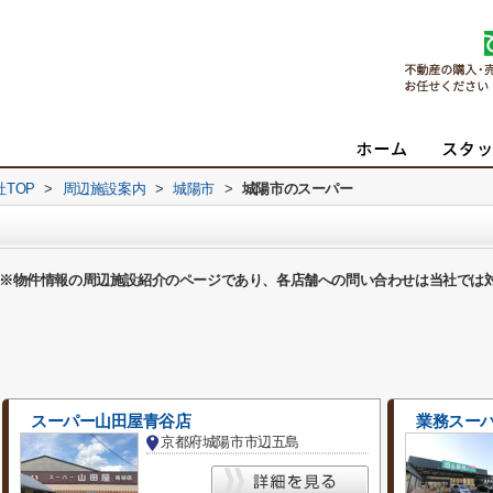
TOP
>
周辺施設案内
>
城陽市
>
城陽市のスーパー
※物件情報の周辺施設紹介のページであり、各店舗への問い合わせは当社では
スーパー山田屋青谷店
業務スー
京都府城陽市市辺五島