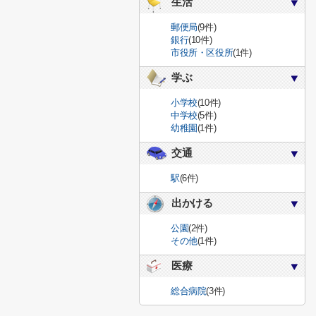
生活
郵便局
(9件)
銀行
(10件)
市役所・区役所
(1件)
学ぶ
小学校
(10件)
中学校
(5件)
幼稚園
(1件)
交通
駅
(6件)
出かける
公園
(2件)
その他
(1件)
医療
総合病院
(3件)