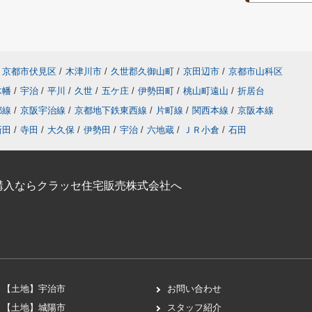
京都市伏見区
/
木津川市
/
久世郡久御山町
/
京田辺市
/
京都市山科区
木幡
/
宇治
/
平川
/
久世
/
五ケ庄
/
伊勢田町
/
桃山町遠山
/
折居台
都線
/
京阪宇治線
/
京都地下鉄東西線
/
片町線
/
関西本線
/
京阪本線
新田
/
寺田
/
大久保
/
伊勢田
/
宇治
/
六地蔵
/
ＪＲ小倉
/
石田
購入ならクラッセ住宅販売株式会社へ
【土地】宇治市
お問い合わせ
【土地】城陽市
スタッフ紹介