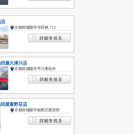
陽店
京都府城陽市寺田林ノ口
山田屋久津川店
京都府城陽市平川東垣外
山田屋富野荘店
京都府城陽市枇杷庄鹿背田