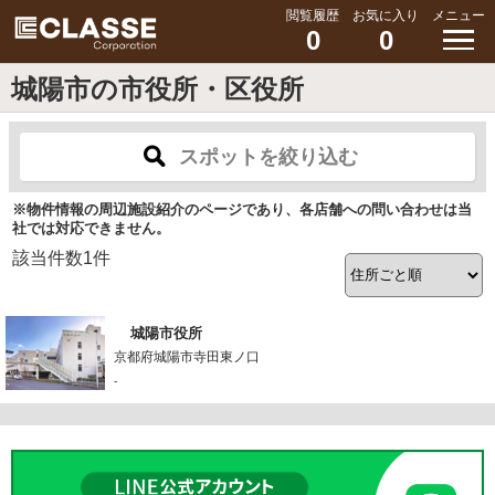
閲覧履歴
お気に入り
メニュー
0
0
城陽市の市役所・区役所
スポットを絞り込む
※物件情報の周辺施設紹介のページであり、各店舗への問い合わせは当
社では対応できません。
該当件数
1
件
城陽市役所
京都府城陽市寺田東ノ口
-