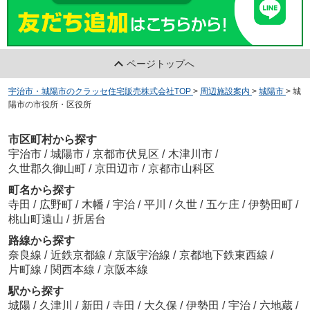
ページトップへ
宇治市・城陽市のクラッセ住宅販売株式会社TOP
>
周辺施設案内
>
城陽市
>
城
陽市の市役所・区役所
市区町村から探す
宇治市
/
城陽市
/
京都市伏見区
/
木津川市
/
久世郡久御山町
/
京田辺市
/
京都市山科区
町名から探す
寺田
/
広野町
/
木幡
/
宇治
/
平川
/
久世
/
五ケ庄
/
伊勢田町
/
桃山町遠山
/
折居台
路線から探す
奈良線
/
近鉄京都線
/
京阪宇治線
/
京都地下鉄東西線
/
片町線
/
関西本線
/
京阪本線
駅から探す
城陽
/
久津川
/
新田
/
寺田
/
大久保
/
伊勢田
/
宇治
/
六地蔵
/