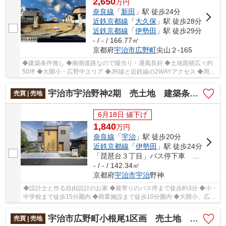
2,650
万
円
奈良線
「
新田
」駅 徒歩24分
近鉄京都線
「
大久保
」駅 徒歩28分
近鉄京都線
「
伊勢田
」駅 徒歩29分
- / - / 166.77㎡
京都府
宇治市
広野町
尖山２-165
◆建築条件無し ◆南側道路なので陽当り・通風良好 ◆土地面積広々約
50坪 ◆大開小・広野中エリア ◆JR線と近鉄線の2WAYアクセス ◆周辺
お買い物施設充実
宇治市宇治野神2期 売土地 建築条件付き
売買 | 売地
6月18日 値下げ
1,840
万
円
奈良線
「
宇治
」駅 徒歩20分
近鉄京都線
「
伊勢田
」駅 徒歩24分
「琵琶台３丁目」バス停下車 徒歩3分
- / - / 142.34㎡
京都府
宇治市
宇治
野神
◆設計士と作る自由設計のお家 ◆最寄りのバス停まで徒歩約3分 ◆小・
中学校まで徒歩15分圏内 ◆商業施設まで徒歩10分圏内 ◆大開小、広野
中エリア
宇治市広野町小根尾1区画 売土地 建築条件付き
売買 | 売地