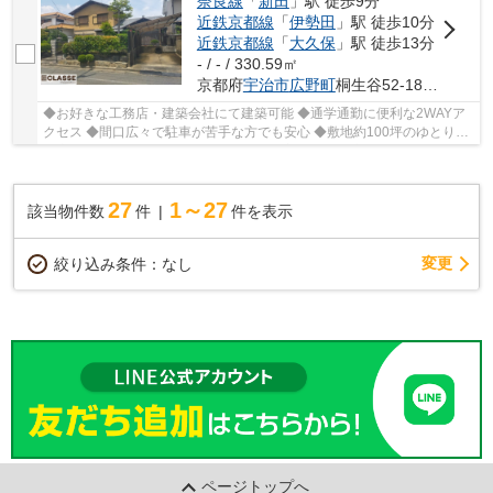
奈良線
「
新田
」駅 徒歩9分
近鉄京都線
「
伊勢田
」駅 徒歩10分
近鉄京都線
「
大久保
」駅 徒歩13分
- / - / 330.59㎡
京都府
宇治市
広野町
桐生谷52-18、52-19
◆お好きな工務店・建築会社にて建築可能 ◆通学通勤に便利な2WAYア
クセス ◆間口広々で駐車が苦手な方でも安心 ◆敷地約100坪のゆとりあ
る広さ ◆第一種低層住居専用地域の落ち着いた住環境
27
1～27
該当物件数
件
件を表示
変更
絞り込み条件：
なし
ページトップへ