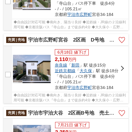
「寺山台」バス停下車 徒歩4分
- / - / 105.21㎡
京都府
宇治市
広野町
宮谷34-184
◆自由設計対応可能 ◆南向き、陽当り良好 ◆近鉄線・JR線の２沿線利
用可能 ◆京都京阪バス『寺山台』まで徒歩約4分 ◆大久保小・広野中
エリア
宇治市広野町宮谷 2区画 D号地 売土地 建築条件付き
売買 | 売地
6月18日 値下げ
2,110
万
円
奈良線
「
新田
」駅 徒歩15分
近鉄京都線
「
大久保
」駅 徒歩18分
「寺山台」バス停下車 徒歩4分
- / - / 105.21㎡
京都府
宇治市
広野町
宮谷34-184
◆自由設計対応可能 ◆南向き、陽当り良好 ◆近鉄線・JR線の２沿線利
用可能 ◆京都京阪バス『寺山台』まで徒歩約4分 ◆大久保小・広野中
エリア
宇治市宇治大谷 2区画B号地 売土地 建築条件付き
売買 | 売地
7月21日 値下げ