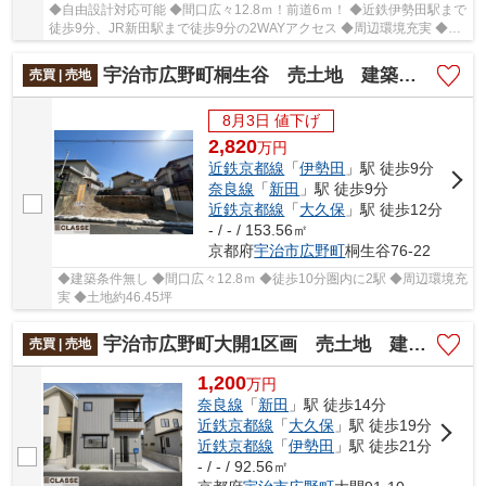
◆自由設計対応可能 ◆間口広々12.8ｍ！前道6ｍ！ ◆近鉄伊勢田駅まで
徒歩9分、JR新田駅まで徒歩9分の2WAYアクセス ◆周辺環境充実 ◆土
地約46.45坪
宇治市広野町桐生谷 売土地 建築条件無し
売買 | 売地
8月3日 値下げ
2,820
万
円
近鉄京都線
「
伊勢田
」駅 徒歩9分
奈良線
「
新田
」駅 徒歩9分
近鉄京都線
「
大久保
」駅 徒歩12分
- / - / 153.56㎡
京都府
宇治市
広野町
桐生谷76-22
◆建築条件無し ◆間口広々12.8ｍ ◆徒歩10分圏内に2駅 ◆周辺環境充
実 ◆土地約46.45坪
宇治市広野町大開1区画 売土地 建築条件付き
売買 | 売地
1,200
万
円
奈良線
「
新田
」駅 徒歩14分
近鉄京都線
「
大久保
」駅 徒歩19分
近鉄京都線
「
伊勢田
」駅 徒歩21分
- / - / 92.56㎡