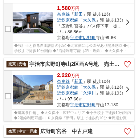
1,580
万
円
奈良線
「
新田
」駅 徒歩12分
近鉄京都線
「
大久保
」駅 徒歩13分
「広野町宮谷」バス停下車 徒歩5分
- / - / 86.86㎡
京都府
宇治市
広野町
寺山99-66
◆設計士と作る自由設計のお家 ◆北東側には公園があり開放感◎ ◆小
学校まで徒歩10分圏内 ◆2沿線利用可能（JR・近鉄） ◆大久保小・広
野中エリア
宇治市広野町寺山2区画A号地 売土地 建築条件無し
売買 | 売地
2,220
万
円
奈良線
「
新田
」駅 徒歩10分
近鉄京都線
「
大久保
」駅 徒歩12分
近鉄京都線
「
久津川
」駅 徒歩19分
- / - / 97.66㎡
京都府
宇治市
広野町
寺山17-180
◆建築条件無し ◆大久保小・広野中エリア ◆小学校まで徒歩10分圏内
◆2沿線利用可能♪ＪＲ奈良線『新田』駅まで徒歩約10分 ◆周辺お買い
物施設充実
広野町宮谷 中古戸建
売買 | 中古一戸建