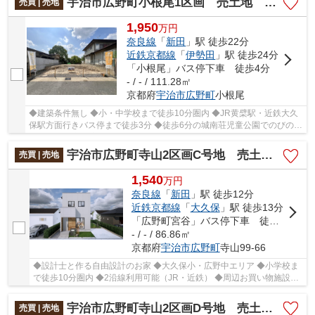
宇治市広野町小根尾1区画 売土地 建築条件無し
売買 | 売地
1,950
万
円
奈良線
「
新田
」駅 徒歩22分
近鉄京都線
「
伊勢田
」駅 徒歩24分
「小根尾」バス停下車 徒歩4分
- / - / 111.28㎡
京都府
宇治市
広野町
小根尾
◆建築条件無し ◆小・中学校まで徒歩10分圏内 ◆JR黄檗駅・近鉄大久
保駅方面行きバス停まで徒歩3分 ◆徒歩6分の城南荘児童公園でのびのび
遊べる住環境 ◆高低差ほぼなしの整形地
宇治市広野町寺山2区画C号地 売土地 建築条件付き
売買 | 売地
1,540
万
円
奈良線
「
新田
」駅 徒歩12分
近鉄京都線
「
大久保
」駅 徒歩13分
「広野町宮谷」バス停下車 徒歩5分
- / - / 86.86㎡
京都府
宇治市
広野町
寺山99-66
◆設計士と作る自由設計のお家 ◆大久保小・広野中エリア ◆小学校ま
で徒歩10分圏内 ◆2沿線利用可能（JR・近鉄） ◆周辺お買い物施設充
実
宇治市広野町寺山2区画D号地 売土地 建築条件付き
売買 | 売地