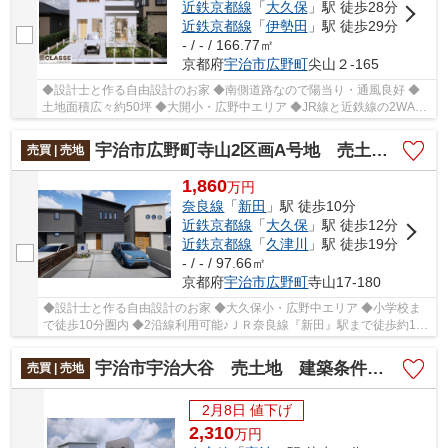
近鉄京都線
「
大久保
」駅 徒歩28分
近鉄京都線
「
伊勢田
」駅 徒歩29分
- / - / 166.77㎡
京都府
宇治市
広野町
尖山２-165
◆設計士と作る自由設計のお家 ◆南側道路なので陽当り・通風良好 ◆
土地面積広々約50坪 ◆大開小・広野中エリア ◆JR線と近鉄線の2WAY
アクセス ◆周辺お買い物施設充実
宇治市広野町寺山2区画A号地 売土地 建築条件付き
売買 | 売地
1,860
万
円
奈良線
「
新田
」駅 徒歩10分
近鉄京都線
「
大久保
」駅 徒歩12分
近鉄京都線
「
久津川
」駅 徒歩19分
- / - / 97.66㎡
京都府
宇治市
広野町
寺山17-180
◆設計士と作る自由設計のお家 ◆大久保小・広野中エリア ◆小学校ま
で徒歩10分圏内 ◆2沿線利用可能♪ＪＲ奈良線『新田』駅まで徒歩約10
分 ◆周辺お買い物施設充実
宇治市宇治大谷 売土地 建築条件付き
売買 | 売地
2月8日 値下げ
2,310
万
円