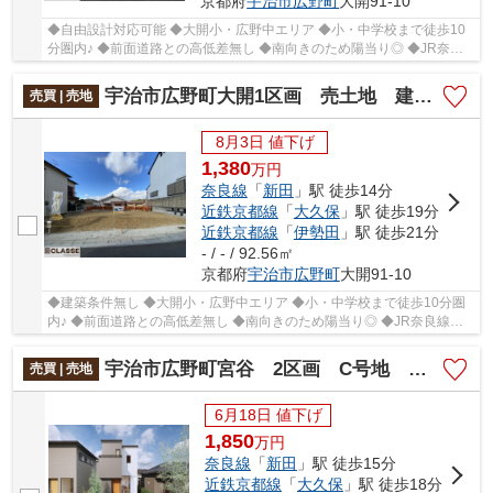
京都府
宇治市
広野町
大開91-10
◆自由設計対応可能 ◆大開小・広野中エリア ◆小・中学校まで徒歩10
分圏内♪ ◆前面道路との高低差無し ◆南向きのため陽当り◎ ◆JR奈良
線『新田』駅まで徒歩約14分
宇治市広野町大開1区画 売土地 建築条件無し
売買 | 売地
8月3日 値下げ
1,380
万
円
奈良線
「
新田
」駅 徒歩14分
近鉄京都線
「
大久保
」駅 徒歩19分
近鉄京都線
「
伊勢田
」駅 徒歩21分
- / - / 92.56㎡
京都府
宇治市
広野町
大開91-10
◆建築条件無し ◆大開小・広野中エリア ◆小・中学校まで徒歩10分圏
内♪ ◆前面道路との高低差無し ◆南向きのため陽当り◎ ◆JR奈良線
『新田』駅まで徒歩約14分
宇治市広野町宮谷 2区画 C号地 売土地 建築条件付き
売買 | 売地
6月18日 値下げ
1,850
万
円
奈良線
「
新田
」駅 徒歩15分
近鉄京都線
「
大久保
」駅 徒歩18分