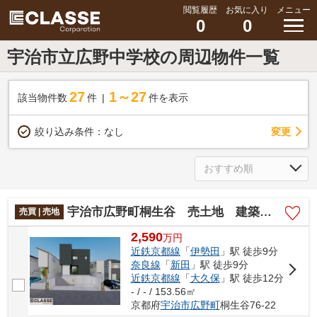
閲覧履歴
お気に入り
メニュー
0
0
宇治市立広野中学校の周辺物件一覧
27
1～27
該当物件数
件
件を表示
変更
絞り込み条件：
なし
宇治市広野町桐生谷 売土地 建築条件付き
売買 | 売地
2,590
万
円
近鉄京都線
「
伊勢田
」駅 徒歩9分
奈良線
「
新田
」駅 徒歩9分
近鉄京都線
「
大久保
」駅 徒歩12分
- / - / 153.56㎡
京都府
宇治市
広野町
桐生谷76-22