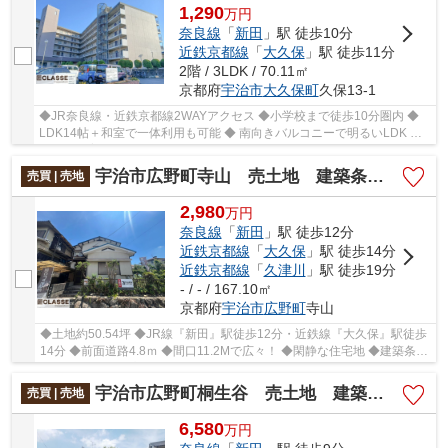
1,290
万
円
奈良線
「
新田
」駅 徒歩10分
近鉄京都線
「
大久保
」駅 徒歩11分
2階 / 3LDK / 70.11㎡
京都府
宇治市
大久保町
久保13-1
◆JR奈良線・近鉄京都線2WAYアクセス ◆小学校まで徒歩10分圏内 ◆
LDK14帖＋和室で一体利用も可能 ◆ 南向きバルコニーで明るいLDK ◆
ペット飼育可能（規約による制限あり） ◆リフォームご...
宇治市広野町寺山 売土地 建築条件無し
売買 | 売地
2,980
万
円
奈良線
「
新田
」駅 徒歩12分
近鉄京都線
「
大久保
」駅 徒歩14分
近鉄京都線
「
久津川
」駅 徒歩19分
- / - / 167.10㎡
京都府
宇治市
広野町
寺山
◆土地約50.54坪 ◆JR線『新田』駅徒歩12分・近鉄線『大久保』駅徒歩
14分 ◆前面道路4.8ｍ ◆間口11.2Mで広々！ ◆閑静な住宅地 ◆建築条件
無し土地。建築プランお気軽にご相談承ります!
宇治市広野町桐生谷 売土地 建築条件無し
売買 | 売地
6,580
万
円