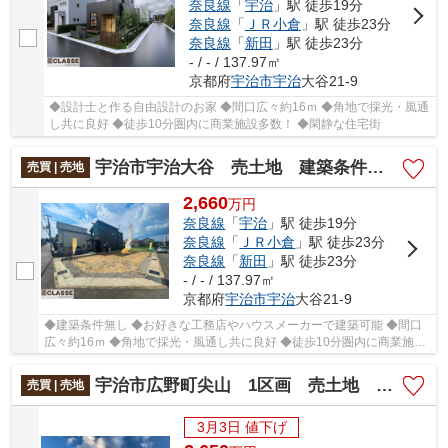
奈良線
「
宇治
」駅 徒歩19分
奈良線
「
ＪＲ小倉
」駅 徒歩23分
奈良線
「
新田
」駅 徒歩23分
- / - / 137.97㎡
京都府
宇治市
宇治
大谷21-9
◆設計士と作る自由設計のお家 ◆間口広々約16ｍ ◆角地で採光・風通
し共に良好 ◆徒歩10分圏内に商業施設多数！ ◆閑静な住宅街
宇治市宇治大谷 売土地 建築条件無し
売買 | 売地
2,660
万
円
奈良線
「
宇治
」駅 徒歩19分
奈良線
「
ＪＲ小倉
」駅 徒歩23分
奈良線
「
新田
」駅 徒歩23分
- / - / 137.97㎡
京都府
宇治市
宇治
大谷21-9
◆建築条件無し ◆お好きな工務店やハウスメーカーで建築可能 ◆間口
広々約16ｍ ◆角地で採光・風通し共に良好 ◆徒歩10分圏内に商業施設
多数 ◆閑静な住宅街
宇治市広野町尖山 1区画 売土地 建築条件無し
売買 | 売地
3月3日 値下げ