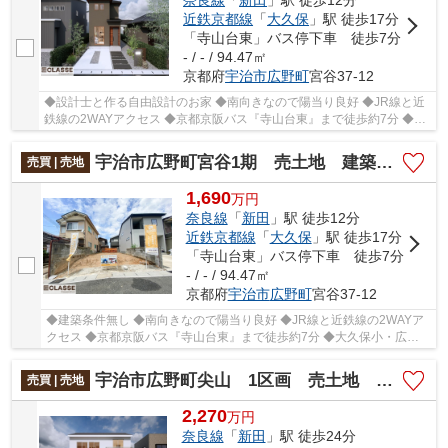
奈良線
「
新田
」駅 徒歩12分
近鉄京都線
「
大久保
」駅 徒歩17分
「寺山台東」バス停下車 徒歩7分
- / - / 94.47㎡
京都府
宇治市
広野町
宮谷37-12
◆設計士と作る自由設計のお家 ◆南向きなので陽当り良好 ◆JR線と近
鉄線の2WAYアクセス ◆京都京阪バス『寺山台東』まで徒歩約7分 ◆大
久保小・広野中エリア
宇治市広野町宮谷1期 売土地 建築条件無し
売買 | 売地
1,690
万
円
奈良線
「
新田
」駅 徒歩12分
近鉄京都線
「
大久保
」駅 徒歩17分
「寺山台東」バス停下車 徒歩7分
- / - / 94.47㎡
京都府
宇治市
広野町
宮谷37-12
◆建築条件無し ◆南向きなので陽当り良好 ◆JR線と近鉄線の2WAYア
クセス ◆京都京阪バス『寺山台東』まで徒歩約7分 ◆大久保小・広野
中エリア
宇治市広野町尖山 1区画 売土地 建築条件付き
売買 | 売地
2,270
万
円
奈良線
「
新田
」駅 徒歩24分