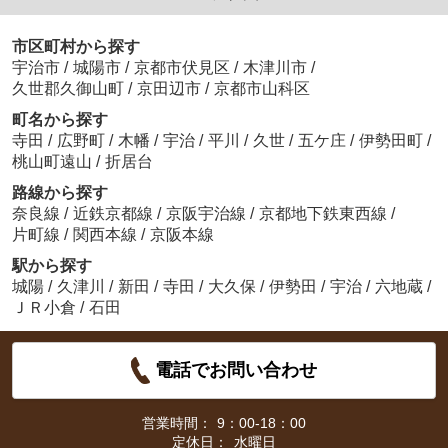
市区町村から探す
宇治市
/
城陽市
/
京都市伏見区
/
木津川市
/
久世郡久御山町
/
京田辺市
/
京都市山科区
町名から探す
寺田
/
広野町
/
木幡
/
宇治
/
平川
/
久世
/
五ケ庄
/
伊勢田町
/
桃山町遠山
/
折居台
路線から探す
奈良線
/
近鉄京都線
/
京阪宇治線
/
京都地下鉄東西線
/
片町線
/
関西本線
/
京阪本線
駅から探す
城陽
/
久津川
/
新田
/
寺田
/
大久保
/
伊勢田
/
宇治
/
六地蔵
/
ＪＲ小倉
/
石田
電話でお問い合わせ
営業時間：
9：00-18：00
定休日：
水曜日