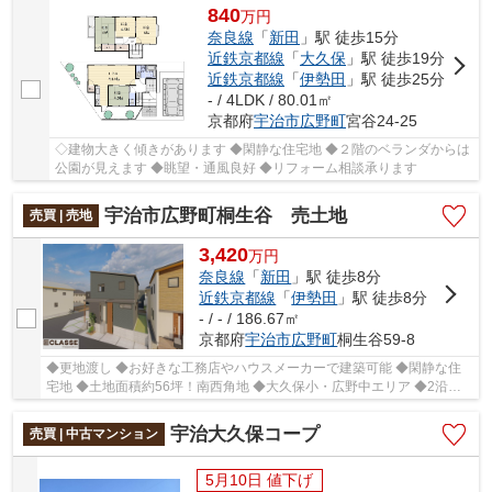
840
万
円
奈良線
「
新田
」駅 徒歩15分
近鉄京都線
「
大久保
」駅 徒歩19分
近鉄京都線
「
伊勢田
」駅 徒歩25分
- / 4LDK / 80.01㎡
京都府
宇治市
広野町
宮谷24-25
◇建物大きく傾きがあります ◆閑静な住宅地 ◆２階のベランダからは
公園が見えます ◆眺望・通風良好 ◆リフォーム相談承ります
宇治市広野町桐生谷 売土地
売買 | 売地
3,420
万
円
奈良線
「
新田
」駅 徒歩8分
近鉄京都線
「
伊勢田
」駅 徒歩8分
- / - / 186.67㎡
京都府
宇治市
広野町
桐生谷59-8
◆更地渡し ◆お好きな工務店やハウスメーカーで建築可能 ◆閑静な住
宅地 ◆土地面積約56坪！南西角地 ◆大久保小・広野中エリア ◆2沿線
(JR・近鉄)利用可能！徒歩10分圏内
宇治大久保コープ
売買 | 中古マンション
5月10日 値下げ