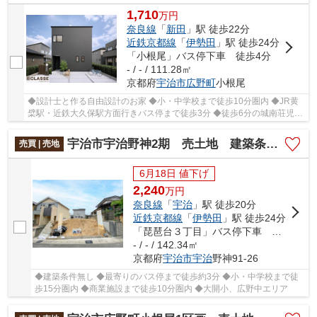
1,710
万
円
奈良線
「
新田
」駅 徒歩22分
近鉄京都線
「
伊勢田
」駅 徒歩24分
「小根尾」バス停下車 徒歩4分
- / - / 111.28㎡
京都府
宇治市
広野町
小根尾
◆設計士と作る自由設計のお家 ◆小・中学校まで徒歩10分圏内 ◆JR黄
檗駅・近鉄大久保駅方面行きバス停まで徒歩3分 ◆徒歩6分の城南荘児童
公園でのびのび遊べる住環境 ◆高低差ほぼなしの整...
宇治市宇治野神2期 売土地 建築条件無し
売買 | 売地
6月18日 値下げ
2,240
万
円
奈良線
「
宇治
」駅 徒歩20分
近鉄京都線
「
伊勢田
」駅 徒歩24分
「琵琶台３丁目」バス停下車 徒歩3分
- / - / 142.34㎡
京都府
宇治市
宇治
野神91-26
◆建築条件無し ◆最寄りのバス停まで徒歩約3分 ◆小・中学校まで徒
歩15分圏内 ◆商業施設まで徒歩10分圏内 ◆大開小、広野中エリア