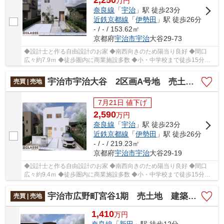
2,250
万
円
奈良線
「
宇治
」駅 徒歩23分
近鉄京都線
「
伊勢田
」駅 徒歩26分
- / - / 153.62㎡
京都府
宇治市
宇治
大谷29-73
◆設計士と作る自由設計のお家 ◆南西向きのため陽当り良好 ◆間口
広々約7.9ｍ ◆徒歩圏内に商業施設多数 ◆小・中学校まで徒歩15分以
内
宇治市宇治大谷 2区画A号地 売土地 建築条件付き
売買 | 売地
7月21日 値下げ
2,590
万
円
奈良線
「
宇治
」駅 徒歩23分
近鉄京都線
「
伊勢田
」駅 徒歩26分
- / - / 219.23㎡
京都府
宇治市
宇治
大谷29-19
◆設計士と作る自由設計のお家 ◆南西向きのため陽当り良好 ◆間口
広々約9.4ｍ ◆徒歩圏内に商業施設多数 ◆小・中学校まで徒歩15分以
内
宇治市広野町宮谷1期 売土地 建築条件付き
売買 | 売地
1,410
万
円