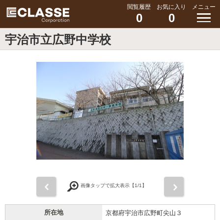
閲覧履歴
お気に入り
メニュー
0
0
宇治市立広野中学校
前
次
画像タップで拡大表示【
1
/1】
所在地
京都府宇治市広野町尖山３