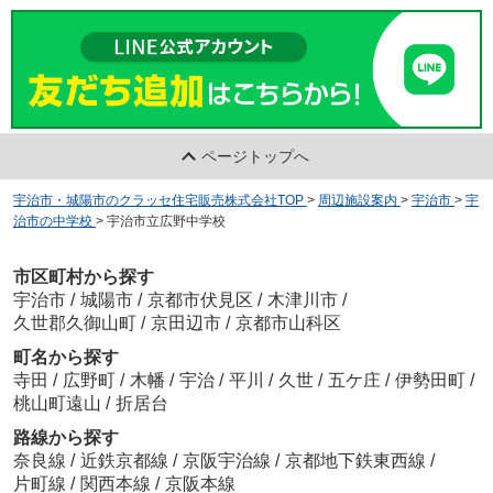
ページトップへ
宇治市・城陽市のクラッセ住宅販売株式会社TOP
>
周辺施設案内
>
宇治市
>
宇
治市の中学校
>
宇治市立広野中学校
市区町村から探す
宇治市
/
城陽市
/
京都市伏見区
/
木津川市
/
久世郡久御山町
/
京田辺市
/
京都市山科区
町名から探す
寺田
/
広野町
/
木幡
/
宇治
/
平川
/
久世
/
五ケ庄
/
伊勢田町
/
桃山町遠山
/
折居台
路線から探す
奈良線
/
近鉄京都線
/
京阪宇治線
/
京都地下鉄東西線
/
片町線
/
関西本線
/
京阪本線