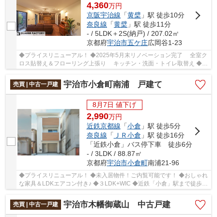
4,360
万
円
京阪宇治線
「
黄檗
」駅 徒歩10分
奈良線
「
黄檗
」駅 徒歩11分
- / 5LDK＋2S(納戸) / 207.02㎡
京都府
宇治市
五ケ庄
広岡谷1-23
◆プライスリニューアル！ ◆2025年5月末リノベーション完了 全室ク
ロス貼替え＆フローリング上張り キッチン・洗面・トイレ取替え ◆土
地面積70坪以上 ◆小・中学校まで徒歩5分 ◆京阪...
宇治市小倉町南浦 戸建て
売買 | 中古一戸建
8月7日 値下げ
2,990
万
円
近鉄京都線
「
小倉
」駅 徒歩5分
奈良線
「
ＪＲ小倉
」駅 徒歩16分
「近鉄小倉」バス停下車 徒歩6分
- / 3LDK / 88.87㎡
京都府
宇治市
小倉町
南浦21-96
◆プライスリニューアル！ ◆未入居物件！ご内覧可能です！ ◆おしゃれ
な家具＆LDKエアコン付き♪ ◆３LDK+WIC ◆近鉄「小倉」駅まで徒歩約
5分 ◆周辺お買い物施設施設充実 ◆南小倉小・西小倉...
宇治市木幡御蔵山 中古戸建
売買 | 中古一戸建