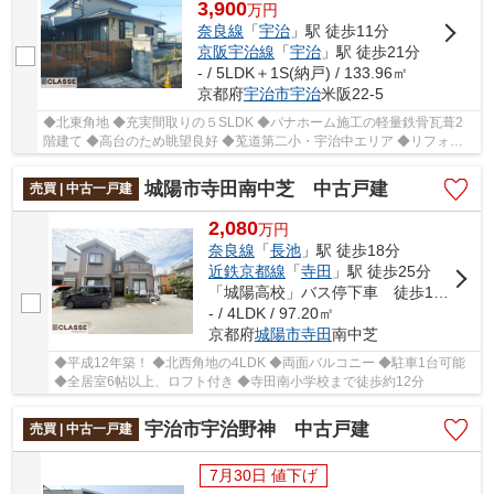
3,900
万
円
奈良線
「
宇治
」駅 徒歩11分
京阪宇治線
「
宇治
」駅 徒歩21分
- / 5LDK＋1S(納戸) / 133.96㎡
京都府
宇治市
宇治
米阪22-5
◆北東角地 ◆充実間取りの５SLDK ◆パナホーム施工の軽量鉄骨瓦葺2
階建て ◆高台のため眺望良好 ◆莵道第二小・宇治中エリア ◆リフォー
ムご相談承ります!! ◇詳しくは担当営業までご相談く...
城陽市寺田南中芝 中古戸建
売買 | 中古一戸建
2,080
万
円
奈良線
「
長池
」駅 徒歩18分
近鉄京都線
「
寺田
」駅 徒歩25分
「城陽高校」バス停下車 徒歩10分
- / 4LDK / 97.20㎡
京都府
城陽市
寺田
南中芝
◆平成12年築！ ◆北西角地の4LDK ◆両面バルコニー ◆駐車1台可能
◆全居室6帖以上、ロフト付き ◆寺田南小学校まで徒歩約12分
宇治市宇治野神 中古戸建
売買 | 中古一戸建
7月30日 値下げ