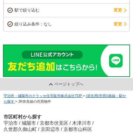
駅で絞り込む
変更
変更
絞り込み条件：
なし
ページトップへ
宇治市・城陽市のクラッセ住宅販売株式会社TOP
>
(居住用(売買))路線・駅か
ら探す
>
JR奈良線の売買物件
市区町村から探す
宇治市
/
城陽市
/
京都市伏見区
/
木津川市
/
久世郡久御山町
/
京田辺市
/
京都市山科区