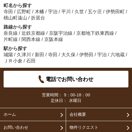
町名から探す
寺田
/
広野町
/
木幡
/
宇治
/
平川
/
久世
/
五ケ庄
/
伊勢田町
/
桃山町遠山
/
折居台
路線から探す
奈良線
/
近鉄京都線
/
京阪宇治線
/
京都地下鉄東西線
/
片町線
/
関西本線
/
京阪本線
駅から探す
城陽
/
久津川
/
新田
/
寺田
/
大久保
/
伊勢田
/
宇治
/
六地蔵
/
ＪＲ小倉
/
石田
電話でお問い合わせ
営業時間：
9：00-18：00
定休日：
水曜日
ホーム
会社概要
お問い合わせ
物件リクエスト