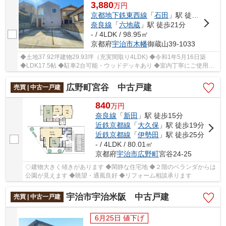
3,880
万
円
京都地下鉄東西線
「
石田
」駅 徒歩17分
奈良線
「
六地蔵
」駅 徒歩21分
- / 4LDK / 98.95㎡
京都府
宇治市
木幡
御蔵山39-1033
◆土地37.92坪建物29.93坪（充実間取り4LDK) ◆令和1年5月16日築
◆LDK17.5帖 ◆駐車2台可能・ウッドデッキあり ◆室内丁寧にご使用で
す・美宅です ぜひお気軽にご内覧くださいませ!!
広野町宮谷 中古戸建
売買 | 中古一戸建
840
万
円
奈良線
「
新田
」駅 徒歩15分
近鉄京都線
「
大久保
」駅 徒歩19分
近鉄京都線
「
伊勢田
」駅 徒歩25分
- / 4LDK / 80.01㎡
京都府
宇治市
広野町
宮谷24-25
◇建物大きく傾きがあります ◆閑静な住宅地 ◆２階のベランダからは
公園が見えます ◆眺望・通風良好 ◆リフォーム相談承ります
宇治市宇治米阪 中古戸建
売買 | 中古一戸建
6月25日 値下げ