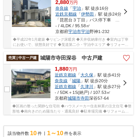
2,880
万
円
奈良線
「
宇治
」駅 徒歩16分
近鉄京都線
「
伊勢田
」駅 徒歩24分
「琵琶台３丁目」バス停下車 徒歩5分
- / 4LDK / 95.58㎡
京都府
宇治市
宇治
野神1-232
◆平成22年1月建築 ◆リビング床暖房 ◆天井収納庫付き ◆室内は丁寧
にお使いで、状態良好です ◆莵道第二小・宇治中エリア ◆リフォーム
ご相談お気軽にご相談くださいませ!!
城陽市寺田深谷 中古戸建
売買 | 中古一戸建
1,880
万
円
近鉄京都線
「
大久保
」駅 徒歩41分
奈良線
「
城陽
」駅 徒歩20分
近鉄京都線
「
久津川
」駅 徒歩27分
- / 5DK＋1S(納戸) / 107.53㎡
京都府
城陽市
寺田
深谷57-64
◆区画の整った閑静な住宅街 ◆ハウスメーカー住友林業の注文住宅 ◆整
形地 ◆南向きのため陽当たり・通風良好 ◆駐車場完備 ◆リフォームや
リノベーションについてもお気軽にご相談ください
10
1～10
該当物件数
件
件を表示