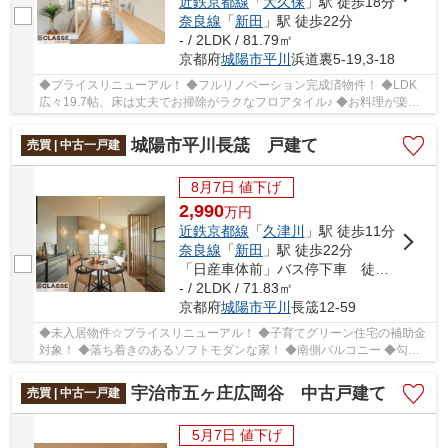
近鉄京都線
「
大久保
」駅 徒歩18分
奈良線
「
新田
」駅 徒歩22分
- / 2LDK / 81.79㎡
京都府
城陽市
平川
浜道裏5-19,3-18
◆プライスリニューアル！ ◆フルリノベーション完成済物件！ ◆LDK
広々19.7帖、床は丈夫でお掃除がラクなフロアタイル♪ ◆お料理が楽し
くなるデザイン性の高いキッチン ◆屋上に眺望良好な...
城陽市平川長筬 戸建て
売買 | 中古一戸建
8月7日 値下げ
2,990
万
円
近鉄京都線
「
久津川
」駅 徒歩11分
奈良線
「
新田
」駅 徒歩22分
「日産車体前」バス停下車 徒歩11分
- / 2LDK / 71.83㎡
京都府
城陽市
平川
長筬12-59
◆未入居物件☆プライスリニューアル！ ◆子育てグリーン住宅の補助金
対象！ ◆落ち着きのあるソフトモダンな家！ ◆南側バルコニー ◆勾配
天井で空間の広がりを感じることが出来るLDK ◆家事...
宇治市五ヶ庄広岡谷 中古戸建て
売買 | 中古一戸建
5月7日 値下げ