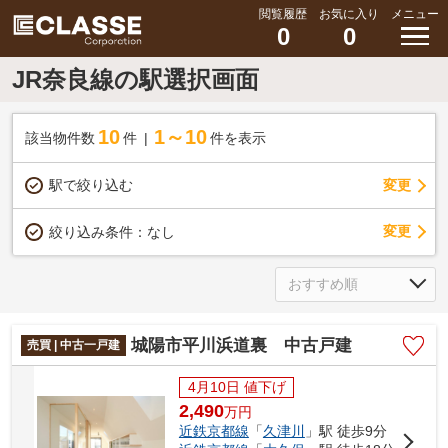
閲覧履歴
お気に入り
メニュー
0
0
JR奈良線の駅選択画面
10
1～10
該当物件数
件
件を表示
駅で絞り込む
変更
変更
絞り込み条件：
なし
城陽市平川浜道裏 中古戸建
売買 | 中古一戸建
4月10日 値下げ
2,490
万
円
近鉄京都線
「
久津川
」駅 徒歩9分