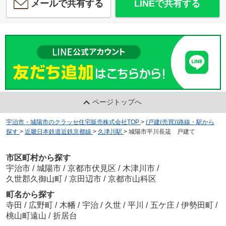
メールで共有する
LINEで共有する
ページトップへ
宇治市・城陽市のクラッセ住宅販売株式会社TOP
>
(戸建(売買))路線・駅から
探す
>
近畿日本鉄道近鉄京都線
>
久津川駅
>
城陽市平川長筬 戸建て
市区町村から探す
宇治市
/
城陽市
/
京都市伏見区
/
木津川市
/
久世郡久御山町
/
京田辺市
/
京都市山科区
町名から探す
寺田
/
広野町
/
木幡
/
宇治
/
久世
/
平川
/
五ケ庄
/
伊勢田町
/
桃山町遠山
/
折居台