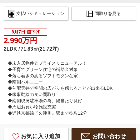
支払いシミュレーション
間取りを見る
8月7日 値下げ
2,990万円
2LDK
71.83㎡(21.72坪)
◆未入居物件☆プライスリニューアル！
◆子育てグリーン住宅の補助金対象！
◆落ち着きのあるソフトモダンな家！
◆南側バルコニー
◆勾配天井で空間の広がりを感じることが出来るLDK
◆家事動線の良い間取り
◆南側現況駐車場の為、陽当たり良好
◆周辺お買い物施設充実
◆近鉄京都線『久津川』駅まで徒歩12分
お気に入り追加
お問い合わせ