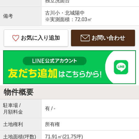
独立洗面台
古川小・北城陽中
備考
※実測面積：72.03㎡
お気に入り追加
お問い合わせ
物件概要
駐車場 /
有 / -
月額料金
土地権利
所有権
土地面積(坪数)
71.91㎡(21.75坪)