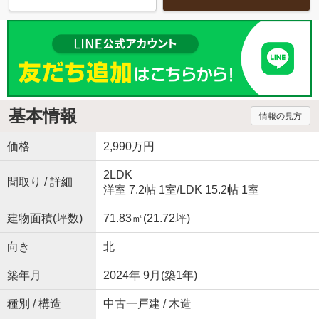
基本情報
情報の見方
価格
2,990万円
2LDK
間取り / 詳細
洋室 7.2帖 1室
/
LDK 15.2帖 1室
建物面積(坪数)
71.83㎡(21.72坪)
向き
北
築年月
2024年 9月(築1年)
種別 / 構造
中古一戸建 / 木造