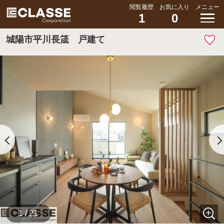
閲覧履歴
お気に入り
メニュー
1
0
城陽市平川長筬 戸建て
1 / 21