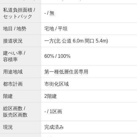
私道負担面積 /
- / 無
セットバック
地目 / 地勢
宅地 / 平坦
接道状況
一方(北 公道 6.0m 間口 5.4m)
建ぺい率 /
60% / 100%
容積率
用途地域
第一種低層住居専用
都市計画
市街化区域
階建
2階建
総区画数 /
- / 1区画
販売区画数
現況
完成済み