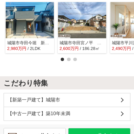
城陽市寺田今堀 新築戸建
城陽市寺田宮ノ平 売土地 建築条件無し
2,980
万
円
/ 2LDK
2,600
万
円
/ 186.28㎡
2,490
万
円
こだわり特集
【新築一戸建て】城陽市
【中古一戸建て】築10年未満