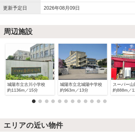
更新予定日
2026年08月09日
周辺施設
城陽市立古川小学校
城陽市立北城陽中学校
約1136m／15分
約963m／13分
約888m／1
エリアの近い物件