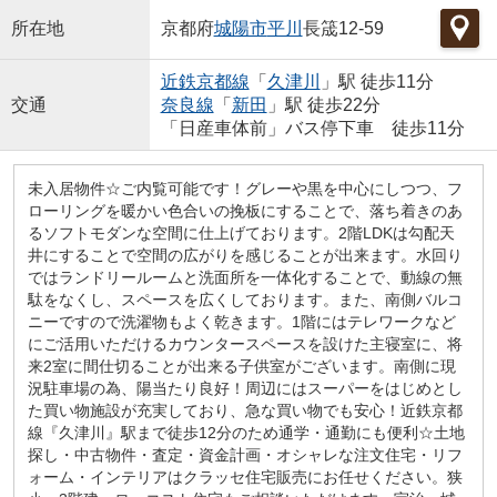
所在地
京都府
城陽市
平川
長筬12-59
近鉄京都線
「
久津川
」駅 徒歩11分
交通
奈良線
「
新田
」駅 徒歩22分
「日産車体前」バス停下車 徒歩11分
未入居物件☆ご内覧可能です！グレーや黒を中心にしつつ、フ
ローリングを暖かい色合いの挽板にすることで、落ち着きのあ
るソフトモダンな空間に仕上げております。2階LDKは勾配天
井にすることで空間の広がりを感じることが出来ます。水回り
ではランドリールームと洗面所を一体化することで、動線の無
駄をなくし、スペースを広くしております。また、南側バルコ
ニーですので洗濯物もよく乾きます。1階にはテレワークなど
にご活用いただけるカウンタースペースを設けた主寝室に、将
来2室に間仕切ることが出来る子供室がございます。南側に現
況駐車場の為、陽当たり良好！周辺にはスーパーをはじめとし
た買い物施設が充実しており、急な買い物でも安心！近鉄京都
線『久津川』駅まで徒歩12分のため通学・通勤にも便利☆土地
探し・中古物件・査定・資金計画・オシャレな注文住宅・リフ
ォーム・インテリアはクラッセ住宅販売にお任せください。狭