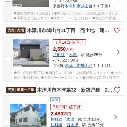
- / - / 223.98㎡
京都府
木津川市
城山台
１１丁目11-10
◆建築条件無し(現状渡し) ◆間口広々14.1ｍ！ほぼ高低差ありません
◆小学校まで徒歩10分♪ ◆大型スーパー近くにあり ◆緑豊かで閑静な
住宅街
木津川市城山台11丁目 売土地 建築条件付き
売買 | 売地
7月14日 値下げ
2,550
万
円
片町線
「
木津
」駅 徒歩25分
- / - / 223.98㎡
京都府
木津川市
城山台
１１丁目11-10
◆自由設計対応可能 ◆間口広々14.1ｍ！ほぼ高低差ありません ◆小学
校まで徒歩10分♪ ◆大型スーパー近くにあり ◆緑豊かで閑静な住宅街
木津川市木津第32 新築戸建 2区画・1号棟
売買 | 新築一戸建
新築
7月20日 値下げ
2,480
万
円
片町線
「
木津
」駅 徒歩13分
片町線
「
西木津
」駅 徒歩22分