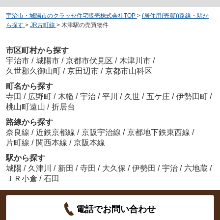
宇治市・城陽市のクラッセ住宅販売株式会社TOP
>
(居住用(売買))路線・駅か
ら探す
>
JR片町線
>
木津駅の売買物件
市区町村から探す
宇治市
/
城陽市
/
京都市伏見区
/
木津川市
/
久世郡久御山町
/
京田辺市
/
京都市山科区
町名から探す
寺田
/
広野町
/
木幡
/
宇治
/
平川
/
久世
/
五ケ庄
/
伊勢田町
/
桃山町遠山
/
折居台
路線から探す
奈良線
/
近鉄京都線
/
京阪宇治線
/
京都地下鉄東西線
/
片町線
/
関西本線
/
京阪本線
駅から探す
城陽
/
久津川
/
新田
/
寺田
/
大久保
/
伊勢田
/
宇治
/
六地蔵
/
ＪＲ小倉
/
石田
電話でお問い合わせ