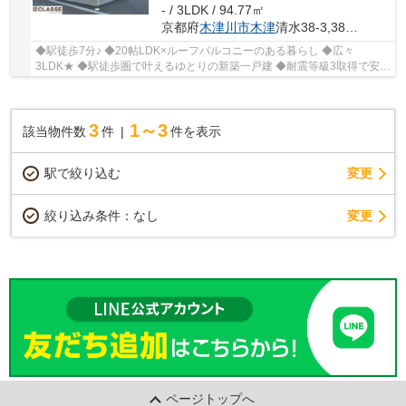
- / 3LDK / 94.77㎡
京都府
木津川市
木津
清水38-3,38-4の一部
◆駅徒歩7分♪ ◆20帖LDK×ルーフバルコニーのある暮らし ◆広々
3LDK★ ◆駅徒歩圏で叶えるゆとりの新築一戸建 ◆耐震等級3取得で安心
の住まい ◆陽当たり良好、明るく開放的な住空間 ◆ぜひ現地...
3
1～3
該当物件数
件
件を表示
駅で絞り込む
変更
変更
絞り込み条件：
なし
ページトップへ