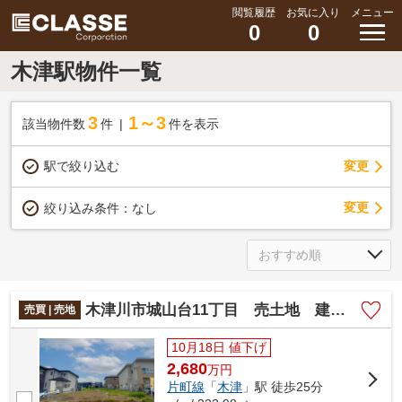
閲覧履歴
お気に入り
メニュー
0
0
木津駅物件一覧
3
1～3
該当物件数
件
件を表示
駅で絞り込む
変更
変更
絞り込み条件：
なし
木津川市城山台11丁目 売土地 建築条件無し
売買 | 売地
10月18日 値下げ
2,680
万
円
片町線
「
木津
」駅 徒歩25分