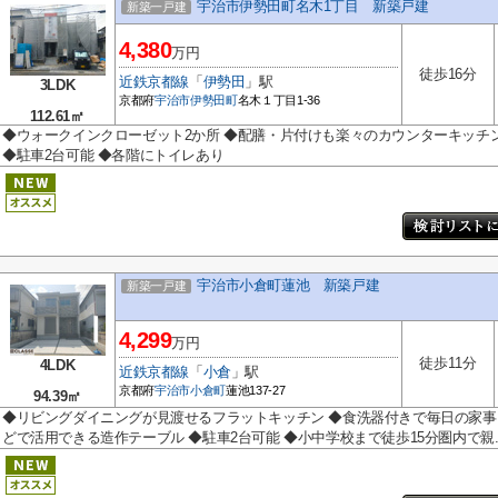
宇治市伊勢田町名木1丁目 新築戸建
新築一戸建
4,380
万円
徒歩16分
近鉄京都線
「
伊勢田
」駅
3LDK
京都府
宇治市
伊勢田町
名木１丁目1-36
112.61㎡
◆ウォークインクローゼット2か所 ◆配膳・片付けも楽々のカウンターキッチ
◆駐車2台可能 ◆各階にトイレあり
宇治市小倉町蓮池 新築戸建
新築一戸建
4,299
万円
徒歩11分
4LDK
近鉄京都線
「
小倉
」駅
京都府
宇治市
小倉町
蓮池137-27
94.39㎡
◆リビングダイニングが見渡せるフラットキッチン ◆食洗器付きで毎日の家事
どで活用できる造作テーブル ◆駐車2台可能 ◆小中学校まで徒歩15分圏内で親..