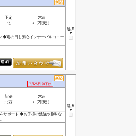
予定
木造
北
-/（2階建）
選択
▼
ン ◆雨の日も安心インナーバルコニー
7月25日 値下げ
新築
木造
北西
-/（2階建）
選択
▼
をサポート ◆お子様の勉強や趣味な
.