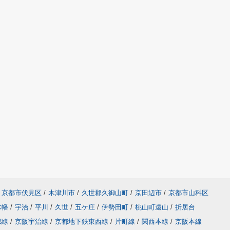
京都市伏見区
/
木津川市
/
久世郡久御山町
/
京田辺市
/
京都市山科区
木幡
/
宇治
/
平川
/
久世
/
五ケ庄
/
伊勢田町
/
桃山町遠山
/
折居台
都線
/
京阪宇治線
/
京都地下鉄東西線
/
片町線
/
関西本線
/
京阪本線