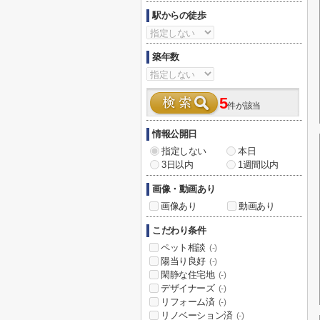
駅からの徒歩
築年数
5
件が該当
情報公開日
指定しない
本日
3日以内
1週間以内
画像・動画あり
画像あり
動画あり
こだわり条件
ペット相談
(-)
陽当り良好
(-)
閑静な住宅地
(-)
デザイナーズ
(-)
リフォーム済
(-)
リノベーション済
(-)