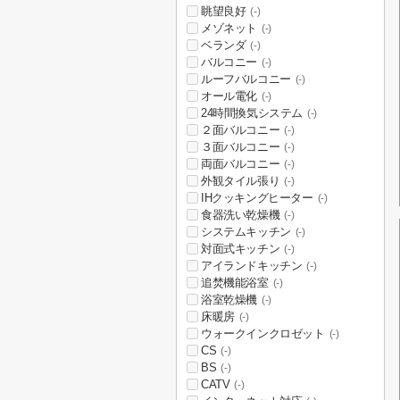
眺望良好
(-)
メゾネット
(-)
ベランダ
(-)
バルコニー
(-)
ルーフバルコニー
(-)
オール電化
(-)
24時間換気システム
(-)
２面バルコニー
(-)
３面バルコニー
(-)
両面バルコニー
(-)
外観タイル張り
(-)
IHクッキングヒーター
(-)
食器洗い乾燥機
(-)
システムキッチン
(-)
対面式キッチン
(-)
アイランドキッチン
(-)
追焚機能浴室
(-)
浴室乾燥機
(-)
床暖房
(-)
ウォークインクロゼット
(-)
CS
(-)
BS
(-)
CATV
(-)