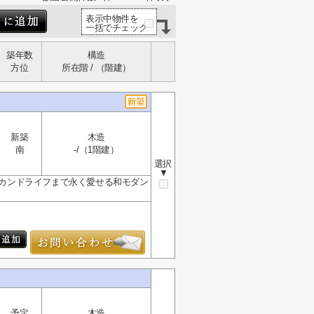
表示中物件を
一括でチェック
築年数
構造
方位
所在階 / （階建）
新築
木造
南
-/（1階建）
選択
▼
◆セカンドライフまで永く愛せる和モダン
予定
木造