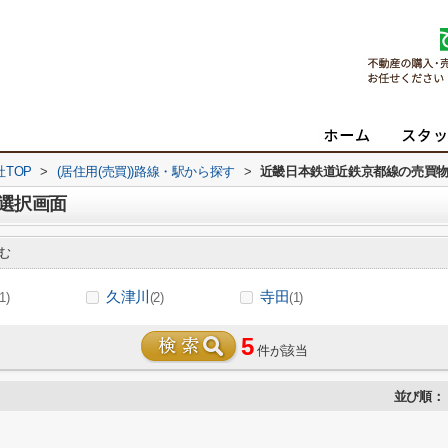
TOP
>
(居住用(売買))路線・駅から探す
>
近畿日本鉄道近鉄京都線の売買
選択画面
む
久津川
寺田
(1)
(2)
(1)
5
件が該当
並び順：