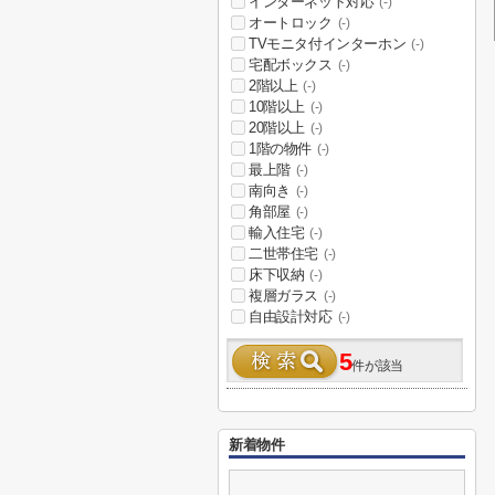
インターネット対応
(-)
オートロック
(-)
TVモニタ付インターホン
(-)
宅配ボックス
(-)
2階以上
(-)
10階以上
(-)
20階以上
(-)
1階の物件
(-)
最上階
(-)
南向き
(-)
角部屋
(-)
輸入住宅
(-)
二世帯住宅
(-)
床下収納
(-)
複層ガラス
(-)
自由設計対応
(-)
5
件が該当
新着物件