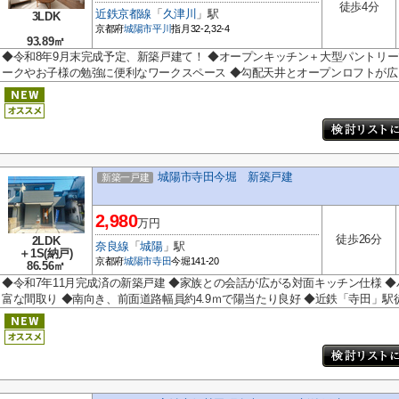
徒歩4分
近鉄京都線
「
久津川
」駅
3LDK
京都府
城陽市
平川
指月32-2,32-4
93.89㎡
◆令和8年9月末完成予定、新築戸建て！ ◆オープンキッチン＋大型パントリー
ークやお子様の勉強に便利なワークスペース ◆勾配天井とオープンロフトが広..
城陽市寺田今堀 新築戸建
新築一戸建
2,980
万円
徒歩26分
2LDK
奈良線
「
城陽
」駅
＋1S(納戸)
京都府
城陽市
寺田
今堀141-20
86.56㎡
◆令和7年11月完成済の新築戸建 ◆家族との会話が広がる対面キッチン仕様 ◆
富な間取り ◆南向き、前面道路幅員約4.9ｍで陽当たり良好 ◆近鉄「寺田」駅徒.