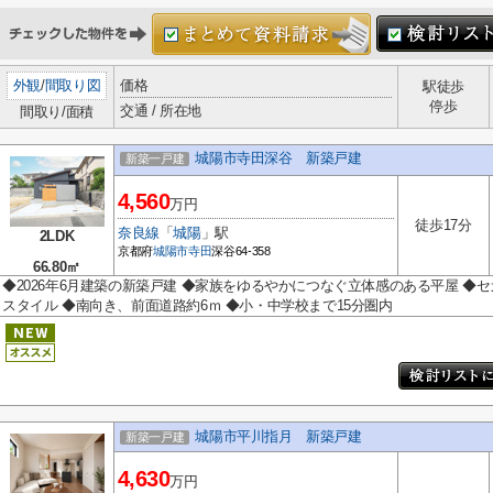
外観
/
間取り図
価格
駅徒歩
停歩
交通 / 所在地
間取り/面積
城陽市寺田深谷 新築戸建
新築一戸建
4,560
万円
徒歩17分
奈良線
「
城陽
」駅
2LDK
京都府
城陽市
寺田
深谷64-358
66.80㎡
◆2026年6月建築の新築戸建 ◆家族をゆるやかにつなぐ立体感のある平屋 
スタイル ◆南向き、前面道路約6ｍ ◆小・中学校まで15分圏内
城陽市平川指月 新築戸建
新築一戸建
4,630
万円