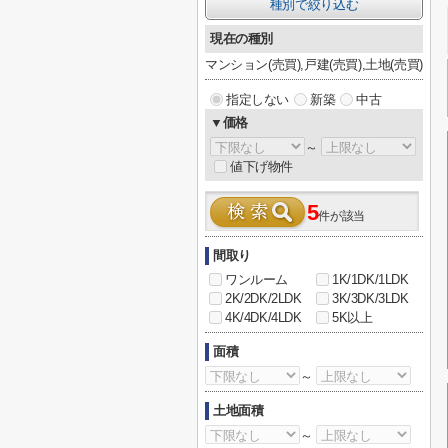
種別で絞り込む
現在の種別
マンション(売買),戸建(売買),土地(売買)
指定しない
新築
中古
▼価格
～
値下げ物件
5
件が該当
間取り
ワンルーム
1K/1DK/1LDK
2K/2DK/2LDK
3K/3DK/3LDK
4K/4DK/4LDK
5K以上
面積
～
土地面積
～