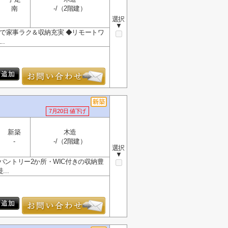
南
-/（2階建）
選択
▼
で家事ラク＆収納充実 ◆リモートワ
.
7月20日 値下げ
新築
木造
-
-/（2階建）
選択
▼
パントリー2か所・WIC付きの収納豊
..