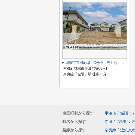
城陽市寺田尼塚 C号地 売土地 建築条件無し
京都府城陽市寺田尼塚68-71
奈良線「城陽」駅 徒歩12分
-
市区町村から探す
宇治市
/
城陽市
/
町名から探す
寺田
/
広野町
/
路線から探す
奈良線
/
近鉄京