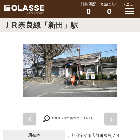
閲覧履歴
お気に入り
メニュー
0
0
ＪＲ奈良線「新田」駅
前
次
画像タップで拡大表示【
1
/1】
所在地
京都府宇治市広野町東裏７３