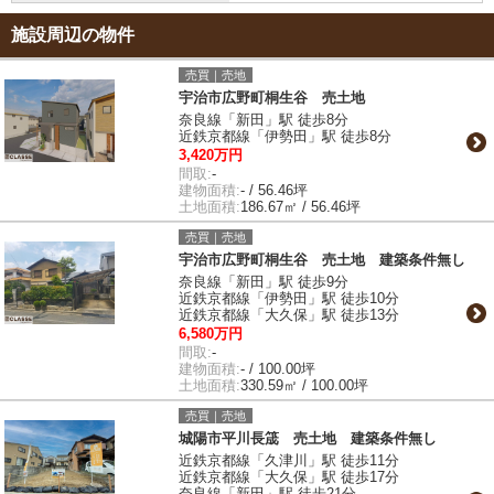
施設周辺の物件
売買｜売地
宇治市広野町桐生谷 売土地
奈良線「新田」駅 徒歩8分
近鉄京都線「伊勢田」駅 徒歩8分
3,420万円
間取:
-
建物面積:
- / 56.46坪
土地面積:
186.67㎡ / 56.46坪
売買｜売地
宇治市広野町桐生谷 売土地 建築条件無し
奈良線「新田」駅 徒歩9分
近鉄京都線「伊勢田」駅 徒歩10分
近鉄京都線「大久保」駅 徒歩13分
6,580万円
間取:
-
建物面積:
- / 100.00坪
土地面積:
330.59㎡ / 100.00坪
売買｜売地
城陽市平川長筬 売土地 建築条件無し
近鉄京都線「久津川」駅 徒歩11分
近鉄京都線「大久保」駅 徒歩17分
奈良線「新田」駅 徒歩21分