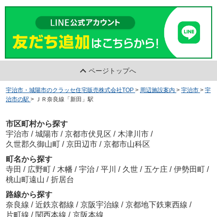
ページトップへ
宇治市・城陽市のクラッセ住宅販売株式会社TOP
>
周辺施設案内
>
宇治市
>
宇
治市の駅
>
ＪＲ奈良線「新田」駅
市区町村から探す
宇治市
/
城陽市
/
京都市伏見区
/
木津川市
/
久世郡久御山町
/
京田辺市
/
京都市山科区
町名から探す
寺田
/
広野町
/
木幡
/
宇治
/
平川
/
久世
/
五ケ庄
/
伊勢田町
/
桃山町遠山
/
折居台
路線から探す
奈良線
/
近鉄京都線
/
京阪宇治線
/
京都地下鉄東西線
/
片町線
/
関西本線
/
京阪本線