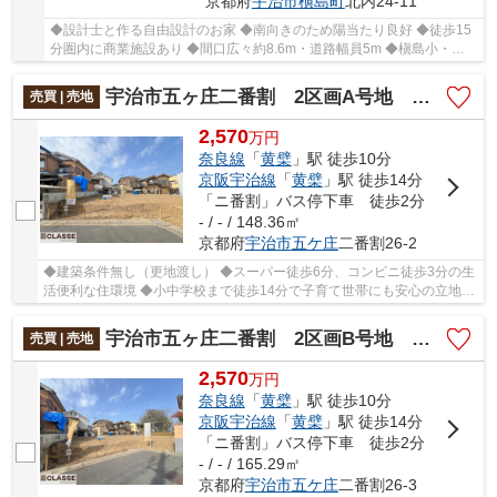
京都府
宇治市
槇島町
北内24-11
◆設計士と作る自由設計のお家 ◆南向きのため陽当たり良好 ◆徒歩15
分圏内に商業施設あり ◆間口広々約8.6m・道路幅員5m ◆槇島小・北
宇治中エリア
宇治市五ヶ庄二番割 2区画A号地 売土地 建築条件無し
売買 | 売地
2,570
万
円
奈良線
「
黄檗
」駅 徒歩10分
京阪宇治線
「
黄檗
」駅 徒歩14分
「ニ番割」バス停下車 徒歩2分
- / - / 148.36㎡
京都府
宇治市
五ケ庄
二番割26-2
◆建築条件無し（更地渡し） ◆スーパー徒歩6分、コンビニ徒歩3分の生
活便利な住環境 ◆小中学校まで徒歩14分で子育て世帯にも安心の立地
◆通勤・通学に便利な2WAYアクセス可能 ◆真裏が大...
宇治市五ヶ庄二番割 2区画B号地 売土地 建築条件無し
売買 | 売地
2,570
万
円
奈良線
「
黄檗
」駅 徒歩10分
京阪宇治線
「
黄檗
」駅 徒歩14分
「ニ番割」バス停下車 徒歩2分
- / - / 165.29㎡
京都府
宇治市
五ケ庄
二番割26-3