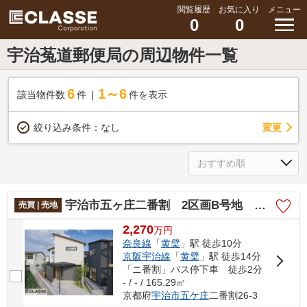
閲覧履歴
お気に入り
メニュー
0
0
宇治菟道郵便局の周辺物件一覧
6
1～6
該当物件数
件
件を表示
変更
絞り込み条件：
なし
宇治市五ヶ庄二番割 2区画B号地 売土地 建築条件付き
売買 | 売地
2,270
万
円
奈良線
「
黄檗
」駅 徒歩10分
京阪宇治線
「
黄檗
」駅 徒歩14分
「ニ番割」バス停下車 徒歩2分
- / - / 165.29㎡
京都府
宇治市
五ケ庄
二番割26-3