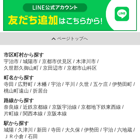
ページトップへ
市区町村から探す
宇治市
/
城陽市
/
京都市伏見区
/
木津川市
/
久世郡久御山町
/
京田辺市
/
京都市山科区
町名から探す
寺田
/
広野町
/
木幡
/
宇治
/
平川
/
久世
/
五ケ庄
/
伊勢田町
/
桃山町遠山
/
折居台
路線から探す
奈良線
/
近鉄京都線
/
京阪宇治線
/
京都地下鉄東西線
/
片町線
/
関西本線
/
京阪本線
駅から探す
城陽
/
久津川
/
新田
/
寺田
/
大久保
/
伊勢田
/
宇治
/
六地蔵
/
ＪＲ小倉
/
石田