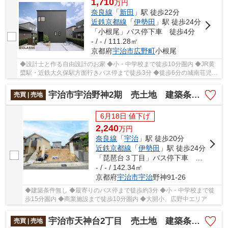
1,710
万
円
奈良線
「
新田
」駅 徒歩22分
近鉄京都線
「
伊勢田
」駅 徒歩24分
「小根尾」バス停下車 徒歩4分
- / - / 111.28㎡
京都府
宇治市
広野町
小根尾
◆設計士と作る自由設計のお家 ◆小・中学校まで徒歩10分圏内 ◆JR黄
檗駅・近鉄大久保駅方面行きバス停まで徒歩3分 ◆徒歩6分の城南荘児童
公園でのびのび遊べる住環境 ◆高低差ほぼなしの整...
宇治市宇治野神2期 売土地 建築条件無し
売買 | 売地
6月18日 値下げ
2,240
万
円
奈良線
「
宇治
」駅 徒歩20分
近鉄京都線
「
伊勢田
」駅 徒歩24分
「琵琶台３丁目」バス停下車 徒歩3分
- / - / 142.34㎡
京都府
宇治市
宇治
野神91-26
◆建築条件無し ◆最寄りのバス停まで徒歩約3分 ◆小・中学校まで徒
歩15分圏内 ◆商業施設まで徒歩10分圏内 ◆大開小、広野中エリア
宇治市天神台2丁目 売土地 建築条件無し
売買 | 売地