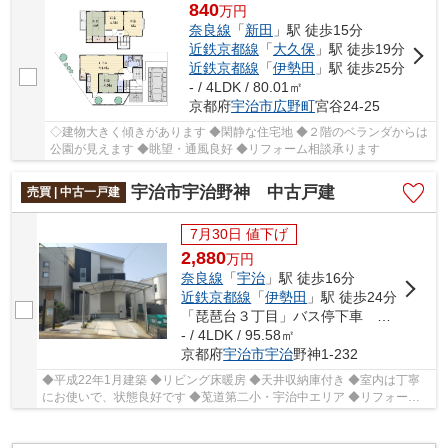
840
万
円
奈良線
「
新田
」駅 徒歩15分
近鉄京都線
「
大久保
」駅 徒歩19分
近鉄京都線
「
伊勢田
」駅 徒歩25分
- / 4LDK / 80.01㎡
京都府
宇治市
広野町
宮谷24-25
◇建物大きく傾きがあります ◆閑静な住宅地 ◆２階のベランダからは
公園が見えます ◆眺望・通風良好 ◆リフォーム相談承ります
宇治市宇治野神 中古戸建
売買 | 中古一戸建
7月30日 値下げ
2,880
万
円
奈良線
「
宇治
」駅 徒歩16分
近鉄京都線
「
伊勢田
」駅 徒歩24分
「琵琶台３丁目」バス停下車 徒歩5分
- / 4LDK / 95.58㎡
京都府
宇治市
宇治
野神1-232
◆平成22年1月建築 ◆リビング床暖房 ◆天井収納庫付き ◆室内は丁寧
にお使いで、状態良好です ◆莵道第二小・宇治中エリア ◆リフォーム
ご相談お気軽にご相談くださいませ!!