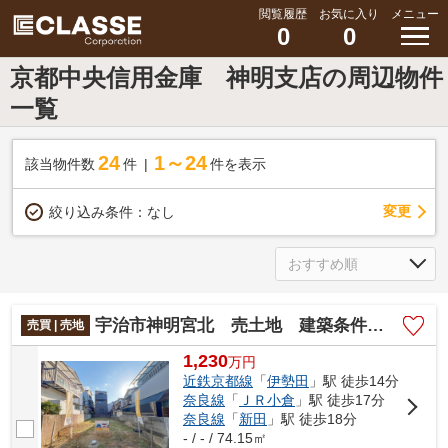
閲覧履歴
お気に入り
メニュー
0
0
京都中央信用金庫 神明支店の周辺物件
一覧
24
1～24
該当物件数
件
件を表示
変更
絞り込み条件：
なし
宇治市神明宮北 売土地 建築条件無し
売買 | 売地
1,230
万
円
近鉄京都線
「
伊勢田
」駅 徒歩14分
奈良線
「
ＪＲ小倉
」駅 徒歩17分
奈良線
「
新田
」駅 徒歩18分
- / - / 74.15㎡