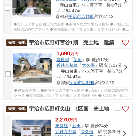
「寺山台東」バス停下車 徒歩7分
- / - / 94.47㎡
京都府
宇治市
広野町
宮谷37-12
◆設計士と作る自由設計のお家 ◆南向きなので陽当り良好 ◆JR線と近
鉄線の2WAYアクセス ◆京都京阪バス『寺山台東』まで徒歩約7分 ◆大
久保小・広野中エリア
宇治市広野町宮谷1期 売土地 建築条件無し
売買 | 売地
1,690
万
円
奈良線
「
新田
」駅 徒歩12分
近鉄京都線
「
大久保
」駅 徒歩17分
「寺山台東」バス停下車 徒歩7分
- / - / 94.47㎡
京都府
宇治市
広野町
宮谷37-12
◆建築条件無し ◆南向きなので陽当り良好 ◆JR線と近鉄線の2WAYア
クセス ◆京都京阪バス『寺山台東』まで徒歩約7分 ◆大久保小・広野
中エリア
宇治市広野町尖山 1区画 売土地 建築条件付き
売買 | 売地
2,270
万
円
奈良線
「
新田
」駅 徒歩24分
近鉄京都線
「
大久保
」駅 徒歩28分