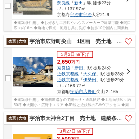
奈良線
「
新田
」駅 徒歩23分
- / - / 137.97㎡
京都府
宇治市
宇治
大谷21-9
◆建築条件無し ◆お好きな工務店やハウスメーカーで建築可能 ◆間口
広々約16ｍ ◆角地で採光・風通し共に良好 ◆徒歩10分圏内に商業施設
多数 ◆閑静な住宅街
宇治市広野町尖山 1区画 売土地 建築条件無し
売買 | 売地
3月3日 値下げ
2,650
万
円
奈良線
「
新田
」駅 徒歩24分
近鉄京都線
「
大久保
」駅 徒歩28分
近鉄京都線
「
伊勢田
」駅 徒歩29分
- / - / 166.77㎡
京都府
宇治市
広野町
尖山２-165
◆建築条件無し ◆南側道路なので陽当り・通風良好 ◆土地面積広々約
50坪 ◆大開小・広野中エリア ◆JR線と近鉄線の2WAYアクセス ◆周辺
お買い物施設充実
宇治市天神台2丁目 売土地 建築条件付き
売買 | 売地
3月27日 値下げ
2,500
万
円