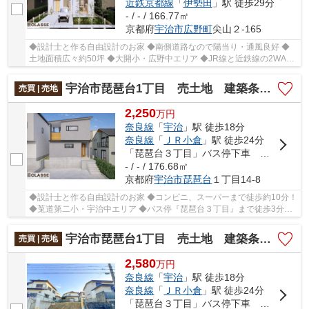
近鉄京都線
「
伊勢田
」駅 徒歩29分
- / - / 166.77㎡
京都府
宇治市
広野町
尖山２-165
◆設計士と作る自由設計のお家 ◆南側道路なので陽当り・通風良好 ◆
土地面積広々約50坪 ◆大開小・広野中エリア ◆JR線と近鉄線の2WAY
アクセス ◆周辺お買い物施設充実
宇治市琵琶台1丁目 売土地 建築条件付き
売買 | 売地
2,250
万
円
奈良線
「
宇治
」駅 徒歩18分
奈良線
「
ＪＲ小倉
」駅 徒歩24分
「琵琶台３丁目」バス停下車 徒歩3分
- / - / 176.68㎡
京都府
宇治市
琵琶台
１丁目14-8
◆設計士と作る自由設計のお家 ◆コンビニ、スーパーまで徒歩約10分！
◆莵道第二小・宇治中エリア ◆バス停『琵琶台３丁目』まで徒歩3分！
◆閑静な住宅街で住みやすい！
宇治市琵琶台1丁目 売土地 建築条件無し
売買 | 売地
2,580
万
円
奈良線
「
宇治
」駅 徒歩18分
奈良線
「
ＪＲ小倉
」駅 徒歩24分
「琵琶台３丁目」バス停下車 徒歩3分