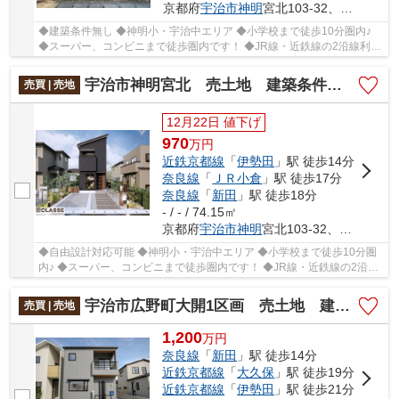
京都府
宇治市
神明
宮北103-32、103-35
◆建築条件無し ◆神明小・宇治中エリア ◆小学校まで徒歩10分圏内♪
◆スーパー、コンビニまで徒歩圏内です！ ◆JR線・近鉄線の2沿線利用
可能！ ◆閑静な住宅地
宇治市神明宮北 売土地 建築条件付き
売買 | 売地
12月22日 値下げ
970
万
円
近鉄京都線
「
伊勢田
」駅 徒歩14分
奈良線
「
ＪＲ小倉
」駅 徒歩17分
奈良線
「
新田
」駅 徒歩18分
- / - / 74.15㎡
京都府
宇治市
神明
宮北103-32、103-35
◆自由設計対応可能 ◆神明小・宇治中エリア ◆小学校まで徒歩10分圏
内♪ ◆スーパー、コンビニまで徒歩圏内です！ ◆JR線・近鉄線の2沿線
利用可能！ ◆閑静な住宅地
宇治市広野町大開1区画 売土地 建築条件付き
売買 | 売地
1,200
万
円
奈良線
「
新田
」駅 徒歩14分
近鉄京都線
「
大久保
」駅 徒歩19分
近鉄京都線
「
伊勢田
」駅 徒歩21分