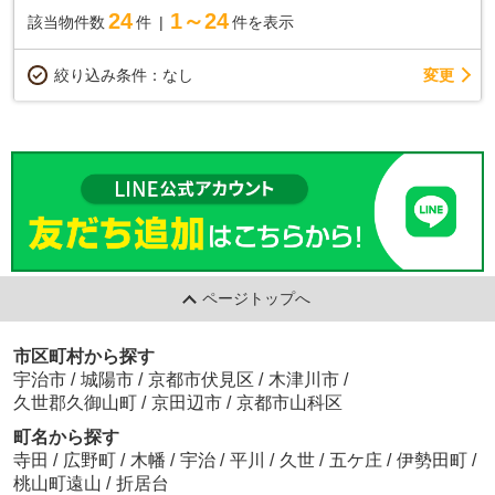
24
1～24
該当物件数
件
件を表示
変更
絞り込み条件：
なし
ページトップへ
市区町村から探す
宇治市
/
城陽市
/
京都市伏見区
/
木津川市
/
久世郡久御山町
/
京田辺市
/
京都市山科区
町名から探す
寺田
/
広野町
/
木幡
/
宇治
/
平川
/
久世
/
五ケ庄
/
伊勢田町
/
桃山町遠山
/
折居台