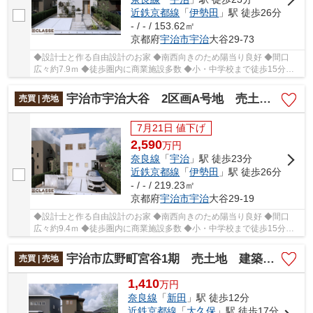
近鉄京都線
「
伊勢田
」駅 徒歩26分
- / - / 153.62㎡
京都府
宇治市
宇治
大谷29-73
◆設計士と作る自由設計のお家 ◆南西向きのため陽当り良好 ◆間口
広々約7.9ｍ ◆徒歩圏内に商業施設多数 ◆小・中学校まで徒歩15分以
内
宇治市宇治大谷 2区画A号地 売土地 建築条件付き
売買 | 売地
7月21日 値下げ
2,590
万
円
奈良線
「
宇治
」駅 徒歩23分
近鉄京都線
「
伊勢田
」駅 徒歩26分
- / - / 219.23㎡
京都府
宇治市
宇治
大谷29-19
◆設計士と作る自由設計のお家 ◆南西向きのため陽当り良好 ◆間口
広々約9.4ｍ ◆徒歩圏内に商業施設多数 ◆小・中学校まで徒歩15分以
内
宇治市広野町宮谷1期 売土地 建築条件付き
売買 | 売地
1,410
万
円
奈良線
「
新田
」駅 徒歩12分
近鉄京都線
「
大久保
」駅 徒歩17分