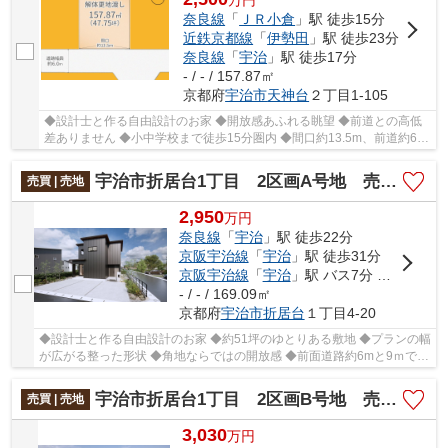
奈良線
「
ＪＲ小倉
」駅 徒歩15分
近鉄京都線
「
伊勢田
」駅 徒歩23分
奈良線
「
宇治
」駅 徒歩17分
- / - / 157.87㎡
京都府
宇治市
天神台
２丁目1-105
◆設計士と作る自由設計のお家 ◆開放感あふれる眺望 ◆前道との高低
差ありません ◆小中学校まで徒歩15分圏内 ◆間口約13.5m、前道約6m
あるので運転も安心！
宇治市折居台1丁目 2区画A号地 売土地 建築条件付き
売買 | 売地
2,950
万
円
奈良線
「
宇治
」駅 徒歩22分
京阪宇治線
「
宇治
」駅 徒歩31分
京阪宇治線
「
宇治
」駅 バス7分 「琵琶台口」 停歩9分
- / - / 169.09㎡
京都府
宇治市
折居台
１丁目4-20
◆設計士と作る自由設計のお家 ◆約51坪のゆとりある敷地 ◆プランの幅
が広がる整った形状 ◆角地ならではの開放感 ◆前面道路約6mと9ｍで車
の出入りもスムーズ ◆スーパー・小学校徒歩10分圏内
宇治市折居台1丁目 2区画B号地 売土地 建築条件付き
売買 | 売地
3,030
万
円