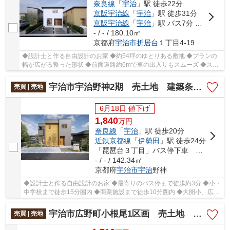
奈良線
「
宇治
」駅 徒歩22分
京阪宇治線
「
宇治
」駅 徒歩31分
京阪宇治線
「
宇治
」駅 バス7分 「琵琶台口」 停歩9分
- / - / 180.10㎡
京都府
宇治市
折居台
１丁目4-19
◆設計士と作る自由設計のお家 ◆約54坪のゆとりある敷地 ◆プランの
幅が広がる整った形状 ◆前面道路約6mで車の出入りもスムーズ ◆スー
パー・小学校徒歩10分圏内
宇治市宇治野神2期 売土地 建築条件付き
売買 | 売地
6月18日 値下げ
1,840
万
円
奈良線
「
宇治
」駅 徒歩20分
近鉄京都線
「
伊勢田
」駅 徒歩24分
「琵琶台３丁目」バス停下車 徒歩3分
- / - / 142.34㎡
京都府
宇治市
宇治
野神
◆設計士と作る自由設計のお家 ◆最寄りのバス停まで徒歩約3分 ◆小・
中学校まで徒歩15分圏内 ◆商業施設まで徒歩10分圏内 ◆大開小、広野
中エリア
宇治市広野町小根尾1区画 売土地 建築条件付き
売買 | 売地