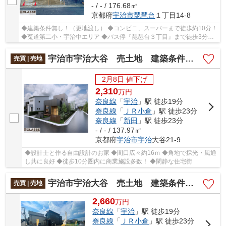
- / - / 176.68㎡
京都府
宇治市
琵琶台
１丁目14-8
◆建築条件無し！（更地渡し） ◆コンビニ、スーパーまで徒歩約10分！
◆莵道第二小・宇治中エリア ◆バス停『琵琶台３丁目』まで徒歩3分！
◆閑静な住宅街で住みやすい！
宇治市宇治大谷 売土地 建築条件付き
売買 | 売地
2月8日 値下げ
2,310
万
円
奈良線
「
宇治
」駅 徒歩19分
奈良線
「
ＪＲ小倉
」駅 徒歩23分
奈良線
「
新田
」駅 徒歩23分
- / - / 137.97㎡
京都府
宇治市
宇治
大谷21-9
◆設計士と作る自由設計のお家 ◆間口広々約16ｍ ◆角地で採光・風通
し共に良好 ◆徒歩10分圏内に商業施設多数！ ◆閑静な住宅街
宇治市宇治大谷 売土地 建築条件無し
売買 | 売地
2,660
万
円
奈良線
「
宇治
」駅 徒歩19分
奈良線
「
ＪＲ小倉
」駅 徒歩23分