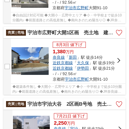
- / - / 92.56㎡
京都府
宇治市
広野町
大開91-10
◆自由設計対応可能 ◆大開小・広野中エリア ◆小・中学校まで徒歩10
分圏内♪ ◆前面道路との高低差無し ◆南向きのため陽当り◎ ◆JR奈良
線『新田』駅まで徒歩約14分
宇治市広野町大開1区画 売土地 建築条件無し
売買 | 売地
8月3日 値下げ
1,380
万
円
奈良線
「
新田
」駅 徒歩14分
近鉄京都線
「
大久保
」駅 徒歩19分
近鉄京都線
「
伊勢田
」駅 徒歩21分
- / - / 92.56㎡
京都府
宇治市
広野町
大開91-10
◆建築条件無し ◆大開小・広野中エリア ◆小・中学校まで徒歩10分圏
内♪ ◆前面道路との高低差無し ◆南向きのため陽当り◎ ◆JR奈良線
『新田』駅まで徒歩約14分
宇治市宇治大谷 2区画B号地 売土地 建築条件付き
売買 | 売地
7月21日 値下げ
2,250
万
円
奈良線
「
宇治
」駅 徒歩23分