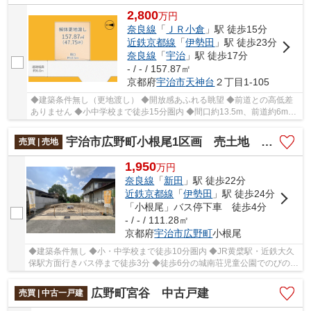
2,800
万
円
奈良線
「
ＪＲ小倉
」駅 徒歩15分
近鉄京都線
「
伊勢田
」駅 徒歩23分
奈良線
「
宇治
」駅 徒歩17分
- / - / 157.87㎡
京都府
宇治市
天神台
２丁目1-105
◆建築条件無し（更地渡し） ◆開放感あふれる眺望 ◆前道との高低差
ありません ◆小中学校まで徒歩15分圏内 ◆間口約13.5m、前道約6mあ
るので運転も安心！
宇治市広野町小根尾1区画 売土地 建築条件無し
売買 | 売地
1,950
万
円
奈良線
「
新田
」駅 徒歩22分
近鉄京都線
「
伊勢田
」駅 徒歩24分
「小根尾」バス停下車 徒歩4分
- / - / 111.28㎡
京都府
宇治市
広野町
小根尾
◆建築条件無し ◆小・中学校まで徒歩10分圏内 ◆JR黄檗駅・近鉄大久
保駅方面行きバス停まで徒歩3分 ◆徒歩6分の城南荘児童公園でのびのび
遊べる住環境 ◆高低差ほぼなしの整形地
広野町宮谷 中古戸建
売買 | 中古一戸建