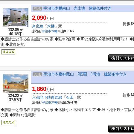
宇治市木幡南山 売土地 建築条件付き
売地
2,090
万円
徒歩1
奈良線
「
木幡
」駅
132.85㎡
京都府
宇治市
木幡
南山80-366
40.18坪
◆設計士と作る自由設計のお家 ◆駐車2台可 ◆JRと京阪の2沿線利用可能！ 
街 ◆北東角地
宇治市木幡御蔵山 2区画 J号地 建築条件付き
売地
1,860
万円
徒歩1
124.22㎡
京都地下鉄東西線
「
石田
」駅
37.57坪
京都府
宇治市
木幡
御蔵山39-178
◆設計士と作る自由設計のお家 ◆木幡小・木幡中エリア ◆JR・地下鉄・京阪
充実 ◆閑静な住宅街