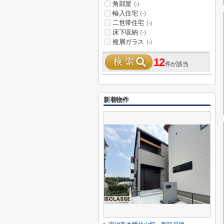
角部屋
(-)
輸入住宅
(-)
二世帯住宅
(-)
床下収納
(-)
複層ガラス
(-)
12
件が該当
新着物件