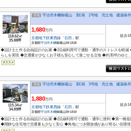
宇治市木幡御蔵山 3区画 2号地 売土地 建築条
売地
1,680
万円
徒歩1
118.62㎡
京都地下鉄東西線
「
石田
」駅
35.88坪
京都府
宇治市
木幡
御蔵山39-1818
◆設計士と作る自由設計のお家 ◆2沿線利用可で通勤・通学のストレスを軽減
らしを実現 ◆交通量が少なくお子様も安心して過ごせる立地 ◆約35坪のゆと..
宇治市木幡御蔵山 3区画 3号地 売土地 建築条
売地
1,880
万円
徒歩1
115.34㎡
京都地下鉄東西線
「
石田
」駅
34.89坪
京都府
宇治市
木幡
御蔵山39-1819
◆設計士と作る自由設計のお家 ◆2沿線利用可で通勤・通学に便利 ◆第一種
◆閑静な住宅地で交通量も少なく安心 ◆角地につき開放感があり明るい住環境 .