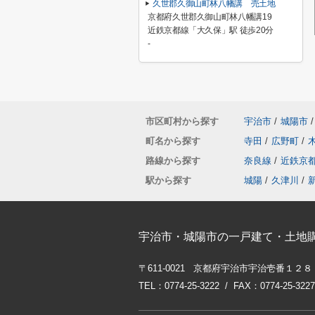
久世郡久御山町林八幡講 売土地
京都府久世郡久御山町林八幡講19
近鉄京都線「大久保」駅 徒歩20分
-
市区町村から探す
宇治市
/
城陽市
/
町名から探す
寺田
/
広野町
/
路線から探す
奈良線
/
近鉄京
駅から探す
城陽
/
久津川
/
宇治市・城陽市の一戸建て・土地
〒611-0021 京都府宇治市宇治壱番１２８
TEL：0774-25-3222 / FAX：0774-25-3227