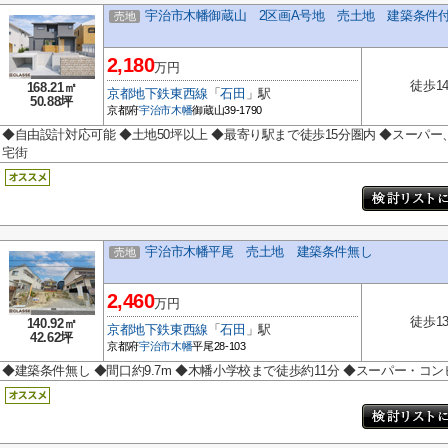
宇治市木幡御蔵山 2区画A号地 売土地 建築条件
売地
2,180
万円
徒歩1
168.21㎡
京都地下鉄東西線
「
石田
」駅
50.88坪
京都府
宇治市
木幡
御蔵山39-1790
◆自由設計対応可能 ◆土地50坪以上 ◆最寄り駅まで徒歩15分圏内 ◆スーパー
宅街
宇治市木幡平尾 売土地 建築条件無し
売地
2,460
万円
徒歩1
140.92㎡
京都地下鉄東西線
「
石田
」駅
42.62坪
京都府
宇治市
木幡
平尾28-103
◆建築条件無し ◆間口約9.7m ◆木幡小学校まで徒歩約11分 ◆スーパー・コ