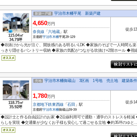
宇治市木幡平尾 新築戸建
新築一戸建
4,650
万円
徒歩1
奈良線
「
六地蔵
」駅
115.04㎡
京都府
宇治市
木幡
平尾29-129
34.79坪
◆吹抜けから光が注ぐ、開放感のある明るいLDK ◆家族のそばで一人時間も楽
っきり隠せるパントリー収納 ◆家族の気配がつながる吹抜け×2階ホール ◆視線.
宇治市木幡御蔵山 3区画 1号地 売土地 建築条
売地
1,780
万円
徒歩1
118.75㎡
京都地下鉄東西線
「
石田
」駅
35.92坪
京都府
宇治市
木幡
御蔵山39-39
◆設計士と作る自由設計のお家 ◆2沿線利用可で通勤・通学のストレスを軽減
らしを実現 ◆交通量が少なくお子様も安心して過ごせる立地 ◆約35坪のゆと..