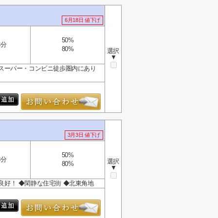
6月18日 値下げ
50%
3分
80%
選択
▼
 ◆スーパー・コンビニ徒歩圏内にあり
3月3日 値下げ
50%
8分
選択
80%
▼
良好！ ◆閑静な住宅街 ◆北東角地