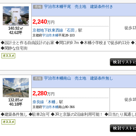
宇治市木幡平尾 売土地 建築条件付き
売地
2,240
万円
徒歩1
140.92㎡
京都地下鉄東西線
「
石田
」駅
42.62坪
京都府
宇治市
木幡
平尾28-103
◆設計士と作る自由設計のお家 ◆間口約9.7m ◆木幡小学校まで徒歩約11分
◆閑静な住宅街
宇治市木幡南山 売土地 建築条件無し
売地
2,280
万円
徒歩1
132.85㎡
奈良線
「
木幡
」駅
40.18坪
京都府
宇治市
木幡
南山80-366
◆建築条件無し ◆駐車2台可 ◆JRと京阪の2沿線利用可能！ ◆日当たり風通し