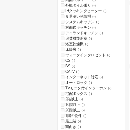
(-)
外観タイル張り
(-)
IHクッキングヒーター
(-)
食器洗い乾燥機
(-)
システムキッチン
(-)
対面式キッチン
(-)
アイランドキッチン
(-)
追焚機能浴室
(-)
浴室乾燥機
(-)
床暖房
(-)
ウォークインクロゼット
(-)
CS
(-)
BS
(-)
CATV
(-)
インターネット対応
(-)
オートロック
(-)
TVモニタ付インターホン
(-)
宅配ボックス
(-)
2階以上
(-)
10階以上
(-)
20階以上
(-)
1階の物件
(-)
最上階
(-)
南向き
(-)