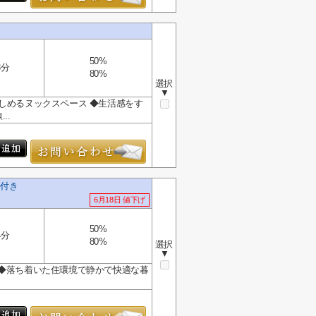
50%
3分
80%
選択
▼
しめるヌックスペース ◆生活感をす
..
件付き
6月18日 値下げ
50%
4分
80%
選択
▼
 ◆落ち着いた住環境で静かで快適な暮
.