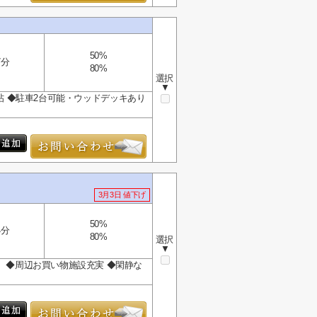
50%
7分
80%
選択
▼
17.5帖 ◆駐車2台可能・ウッドデッキあり
3月3日 値下げ
50%
4分
80%
選択
▼
！ ◆周辺お買い物施設充実 ◆閑静な