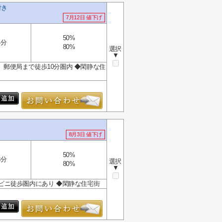
付き
7月12日 値下げ
50%
4分
80%
選択
▼
、郵便局まで徒歩10分圏内 ◆閑静な住
8月3日 値下げ
50%
3分
選択
80%
▼
ンビニ徒歩圏内にあり ◆閑静な住宅街