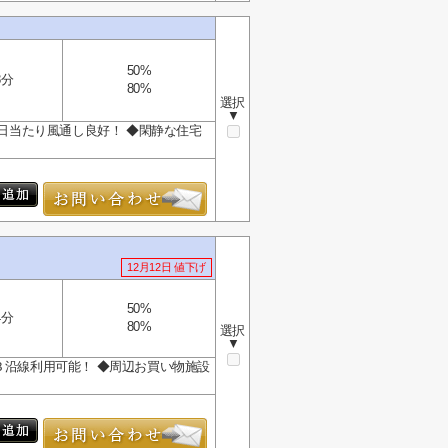
50%
8分
80%
選択
▼
◆日当たり風通し良好！ ◆閑静な住宅
12月12日 値下げ
50%
4分
80%
選択
▼
３沿線利用可能！ ◆周辺お買い物施設