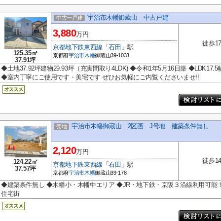
宇治市木幡御蔵山 中古戸建
中古一戸建
3,880
万円
徒歩1
京都地下鉄東西線
「
石田
」駅
125.35㎡
京都府
宇治市
木幡
御蔵山39-1033
37.91坪
◆土地37.92坪建物29.93坪（充実間取り4LDK) ◆令和1年5月16日築 ◆LDK
◆室内丁寧にご使用です・美宅です ぜひお気軽にご内覧くださいませ!!
宇治市木幡御蔵山 2区画 J号地 建築条件無し
売地
2,120
万円
徒歩1
124.22㎡
京都地下鉄東西線
「
石田
」駅
37.57坪
京都府
宇治市
木幡
御蔵山39-178
◆建築条件無し ◆木幡小・木幡中エリア ◆JR・地下鉄・京阪３沿線利用可能
住宅街