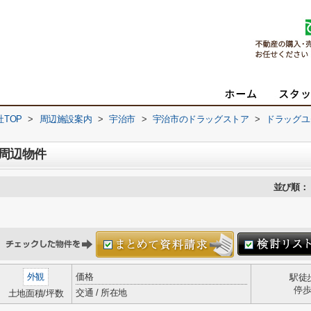
TOP
>
周辺施設案内
>
宇治市
>
宇治市のドラッグストア
>
ドラッグユ
周辺物件
並び順：
外観
価格
駅徒
停
交通 / 所在地
土地面積/坪数