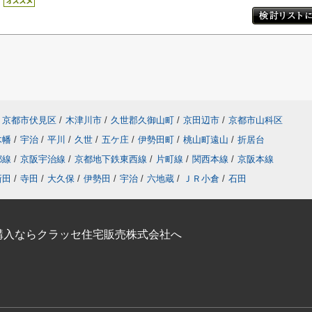
京都市伏見区
/
木津川市
/
久世郡久御山町
/
京田辺市
/
京都市山科区
木幡
/
宇治
/
平川
/
久世
/
五ケ庄
/
伊勢田町
/
桃山町遠山
/
折居台
都線
/
京阪宇治線
/
京都地下鉄東西線
/
片町線
/
関西本線
/
京阪本線
新田
/
寺田
/
大久保
/
伊勢田
/
宇治
/
六地蔵
/
ＪＲ小倉
/
石田
購入ならクラッセ住宅販売株式会社へ