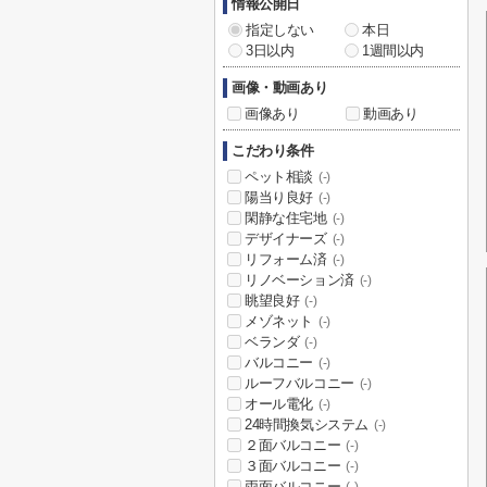
情報公開日
指定しない
本日
3日以内
1週間以内
画像・動画あり
画像あり
動画あり
こだわり条件
ペット相談
(-)
陽当り良好
(-)
閑静な住宅地
(-)
デザイナーズ
(-)
リフォーム済
(-)
リノベーション済
(-)
眺望良好
(-)
メゾネット
(-)
ベランダ
(-)
バルコニー
(-)
ルーフバルコニー
(-)
オール電化
(-)
24時間換気システム
(-)
２面バルコニー
(-)
３面バルコニー
(-)
両面バルコニー