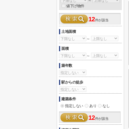
～
値下げ物件
12
件が該当
土地面積
～
面積
～
築年数
駅からの徒歩
建築条件
指定しない
あり
なし
12
件が該当