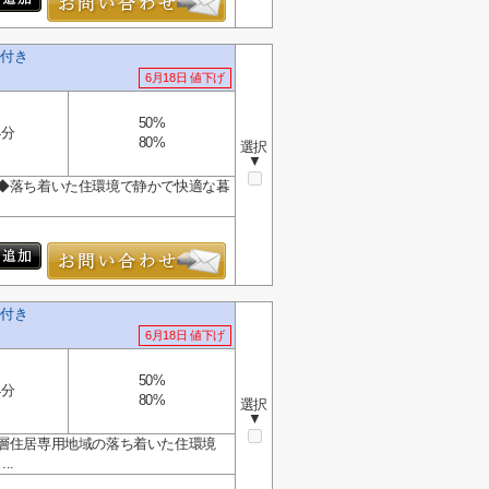
件付き
6月18日 値下げ
50%
4分
80%
選択
▼
 ◆落ち着いた住環境で静かで快適な暮
.
件付き
6月18日 値下げ
50%
4分
80%
選択
▼
低層住居専用地域の落ち着いた住環境
..