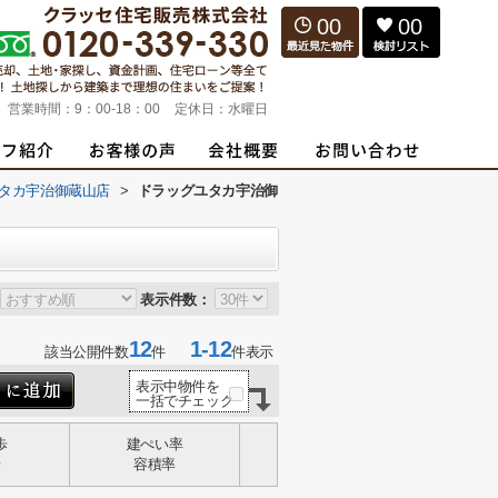
00
00
営業時間：
9：00-18：00
定休日：
水曜日
タカ宇治御蔵山店
>
ドラッグユタカ宇治御
表示件数：
12
1-12
該当公開件数
件
件表示
表示中物件を
一括でチェック
歩
建ぺい率
歩
容積率