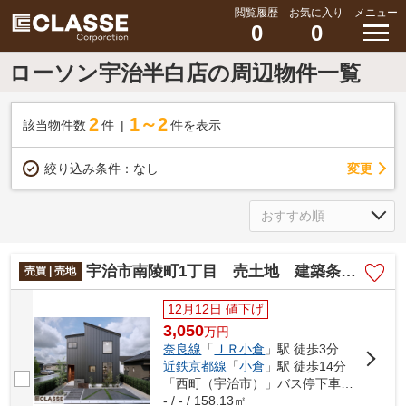
閲覧履歴
お気に入り
メニュー
0
0
ローソン宇治半白店の周辺物件一覧
2
1～2
該当物件数
件
件を表示
変更
絞り込み条件：
なし
宇治市南陵町1丁目 売土地 建築条件付き
売買 | 売地
12月12日 値下げ
3,050
万
円
奈良線
「
ＪＲ小倉
」駅 徒歩3分
近鉄京都線
「
小倉
」駅 徒歩14分
「西町（宇治市）」バス停下車 徒歩19分
- / - / 158.13㎡