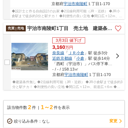
京都府
宇治市
南陵町
１丁目1-170
◆設計士と作る自由設計のお家 ◆2沿線利用可能（JR・近鉄） ◆JR小
倉駅まで徒歩約3分と駅チカ！ ◆利便性の良い立地 ◆間口広々12ｍ、前
道広々6ｍ ◆小倉小学校まで徒歩約4分！
宇治市南陵町1丁目 売土地 建築条件無し
売買 | 売地
3月3日 値下げ
3,160
万
円
奈良線
「
ＪＲ小倉
」駅 徒歩3分
近鉄京都線
「
小倉
」駅 徒歩14分
「西町（宇治市）」バス停下車 徒歩19分
- / - / 158.13㎡
京都府
宇治市
南陵町
１丁目1-170
◆建築条件無し ◆2沿線利用可能（JR・近鉄） ◆JR小倉駅まで徒歩約3
分と駅チカ！ ◆利便性の良い立地 ◆間口広々12ｍ、前道広々6ｍ ◆小
倉小学校まで徒歩5分圏内
2
1～2
該当物件数
件
件を表示
変更
絞り込み条件：
なし