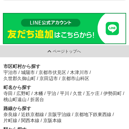
ページトップへ
市区町村から探す
宇治市
/
城陽市
/
京都市伏見区
/
木津川市
/
久世郡久御山町
/
京田辺市
/
京都市山科区
町名から探す
寺田
/
広野町
/
木幡
/
宇治
/
平川
/
久世
/
五ケ庄
/
伊勢田町
/
桃山町遠山
/
折居台
路線から探す
奈良線
/
近鉄京都線
/
京阪宇治線
/
京都地下鉄東西線
/
片町線
/
関西本線
/
京阪本線