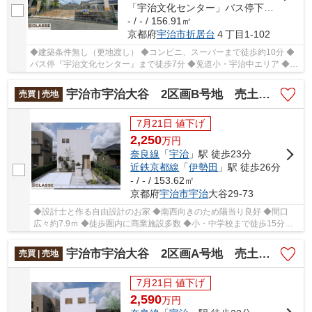
「宇治文化センター」バス停下車 徒歩7分
- / - / 156.91㎡
京都府
宇治市
折居台
４丁目1-102
◆建築条件無し（更地渡し） ◆コンビニ、スーパーまで徒歩約10分 ◆
バス停『宇治文化センター』まで徒歩7分 ◆莵道小・宇治中エリア ◆閑
静な住宅街で住みやすい
宇治市宇治大谷 2区画B号地 売土地 建築条件付き
売買 | 売地
7月21日 値下げ
2,250
万
円
奈良線
「
宇治
」駅 徒歩23分
近鉄京都線
「
伊勢田
」駅 徒歩26分
- / - / 153.62㎡
京都府
宇治市
宇治
大谷29-73
◆設計士と作る自由設計のお家 ◆南西向きのため陽当り良好 ◆間口
広々約7.9ｍ ◆徒歩圏内に商業施設多数 ◆小・中学校まで徒歩15分以
内
宇治市宇治大谷 2区画A号地 売土地 建築条件付き
売買 | 売地
7月21日 値下げ
2,590
万
円