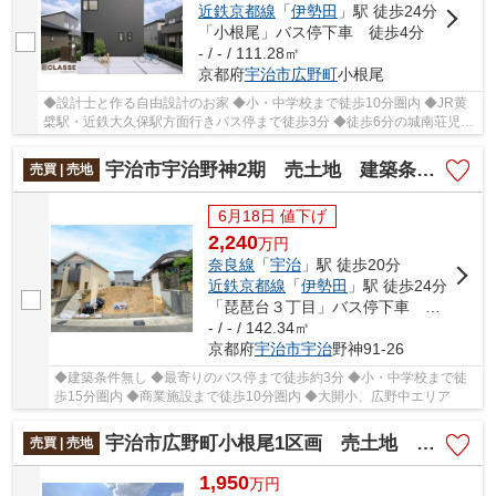
近鉄京都線
「
伊勢田
」駅 徒歩24分
「小根尾」バス停下車 徒歩4分
- / - / 111.28㎡
京都府
宇治市
広野町
小根尾
◆設計士と作る自由設計のお家 ◆小・中学校まで徒歩10分圏内 ◆JR黄
檗駅・近鉄大久保駅方面行きバス停まで徒歩3分 ◆徒歩6分の城南荘児童
公園でのびのび遊べる住環境 ◆高低差ほぼなしの整...
宇治市宇治野神2期 売土地 建築条件無し
売買 | 売地
6月18日 値下げ
2,240
万
円
奈良線
「
宇治
」駅 徒歩20分
近鉄京都線
「
伊勢田
」駅 徒歩24分
「琵琶台３丁目」バス停下車 徒歩3分
- / - / 142.34㎡
京都府
宇治市
宇治
野神91-26
◆建築条件無し ◆最寄りのバス停まで徒歩約3分 ◆小・中学校まで徒
歩15分圏内 ◆商業施設まで徒歩10分圏内 ◆大開小、広野中エリア
宇治市広野町小根尾1区画 売土地 建築条件無し
売買 | 売地
1,950
万
円