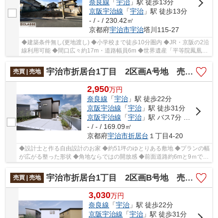
奈良線
「
宇治
」駅 徒歩13分
京阪宇治線
「
宇治
」駅 徒歩13分
- / - / 230.42㎡
京都府
宇治市
宇治
塔川115-27
◆建築条件無し(更地渡し) ◆小学校まで徒歩10分圏内 ◆JR・京阪の2沿
線利用可能 ◆間口広々約17m・道路幅員6m ◆世界遺産「平等院鳳凰
堂」まで徒歩10分圏内
宇治市折居台1丁目 2区画A号地 売土地 建築条件付き
売買 | 売地
2,950
万
円
奈良線
「
宇治
」駅 徒歩22分
京阪宇治線
「
宇治
」駅 徒歩31分
京阪宇治線
「
宇治
」駅 バス7分 「琵琶台口」 停歩9分
- / - / 169.09㎡
京都府
宇治市
折居台
１丁目4-20
◆設計士と作る自由設計のお家 ◆約51坪のゆとりある敷地 ◆プランの幅
が広がる整った形状 ◆角地ならではの開放感 ◆前面道路約6mと9ｍで車
の出入りもスムーズ ◆スーパー・小学校徒歩10分圏内
宇治市折居台1丁目 2区画B号地 売土地 建築条件付き
売買 | 売地
3,030
万
円
奈良線
「
宇治
」駅 徒歩22分
京阪宇治線
「
宇治
」駅 徒歩31分