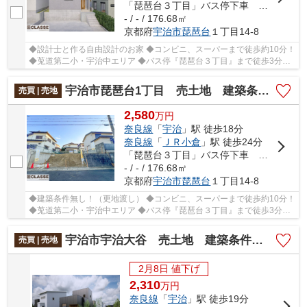
「琵琶台３丁目」バス停下車 徒歩3分
- / - / 176.68㎡
京都府
宇治市
琵琶台
１丁目14-8
◆設計士と作る自由設計のお家 ◆コンビニ、スーパーまで徒歩約10分！
◆莵道第二小・宇治中エリア ◆バス停『琵琶台３丁目』まで徒歩3分！
◆閑静な住宅街で住みやすい！
宇治市琵琶台1丁目 売土地 建築条件無し
売買 | 売地
2,580
万
円
奈良線
「
宇治
」駅 徒歩18分
奈良線
「
ＪＲ小倉
」駅 徒歩24分
「琵琶台３丁目」バス停下車 徒歩3分
- / - / 176.68㎡
京都府
宇治市
琵琶台
１丁目14-8
◆建築条件無し！（更地渡し） ◆コンビニ、スーパーまで徒歩約10分！
◆莵道第二小・宇治中エリア ◆バス停『琵琶台３丁目』まで徒歩3分！
◆閑静な住宅街で住みやすい！
宇治市宇治大谷 売土地 建築条件付き
売買 | 売地
2月8日 値下げ
2,310
万
円
奈良線
「
宇治
」駅 徒歩19分