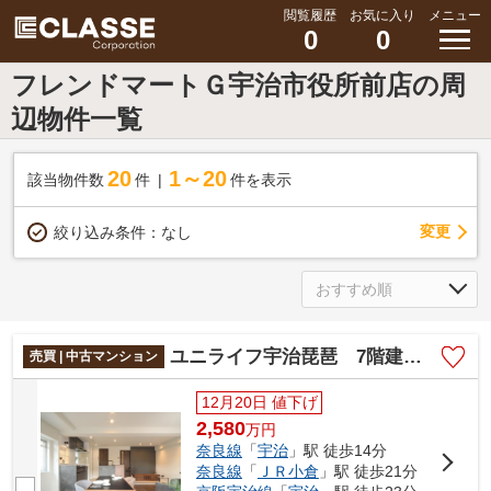
閲覧履歴
お気に入り
メニュー
0
0
フレンドマートＧ宇治市役所前店の周
辺物件一覧
20
1～20
該当物件数
件
件を表示
変更
絞り込み条件：
なし
ユニライフ宇治琵琶 7階建て1階部分
売買 | 中古マンション
12月20日 値下げ
2,580
万
円
奈良線
「
宇治
」駅 徒歩14分
奈良線
「
ＪＲ小倉
」駅 徒歩21分