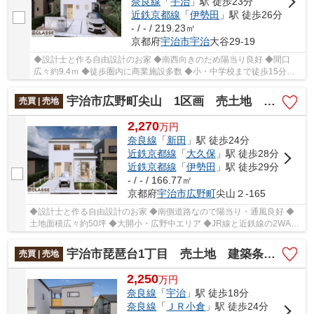
奈良線
「
宇治
」駅 徒歩23分
近鉄京都線
「
伊勢田
」駅 徒歩26分
- / - / 219.23㎡
京都府
宇治市
宇治
大谷29-19
◆設計士と作る自由設計のお家 ◆南西向きのため陽当り良好 ◆間口
広々約9.4ｍ ◆徒歩圏内に商業施設多数 ◆小・中学校まで徒歩15分以
内
宇治市広野町尖山 1区画 売土地 建築条件付き
売買 | 売地
2,270
万
円
奈良線
「
新田
」駅 徒歩24分
近鉄京都線
「
大久保
」駅 徒歩28分
近鉄京都線
「
伊勢田
」駅 徒歩29分
- / - / 166.77㎡
京都府
宇治市
広野町
尖山２-165
◆設計士と作る自由設計のお家 ◆南側道路なので陽当り・通風良好 ◆
土地面積広々約50坪 ◆大開小・広野中エリア ◆JR線と近鉄線の2WAY
アクセス ◆周辺お買い物施設充実
宇治市琵琶台1丁目 売土地 建築条件付き
売買 | 売地
2,250
万
円
奈良線
「
宇治
」駅 徒歩18分
奈良線
「
ＪＲ小倉
」駅 徒歩24分