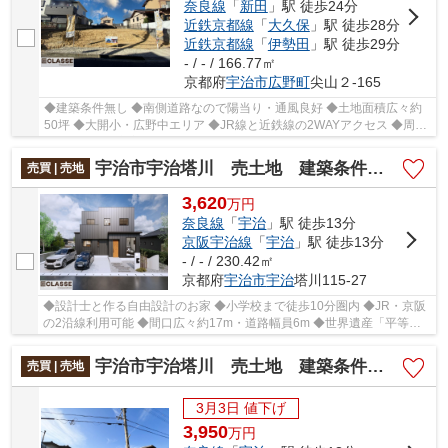
奈良線
「
新田
」駅 徒歩24分
近鉄京都線
「
大久保
」駅 徒歩28分
近鉄京都線
「
伊勢田
」駅 徒歩29分
- / - / 166.77㎡
京都府
宇治市
広野町
尖山２-165
◆建築条件無し ◆南側道路なので陽当り・通風良好 ◆土地面積広々約
50坪 ◆大開小・広野中エリア ◆JR線と近鉄線の2WAYアクセス ◆周辺
お買い物施設充実
宇治市宇治塔川 売土地 建築条件付き
売買 | 売地
3,620
万
円
奈良線
「
宇治
」駅 徒歩13分
京阪宇治線
「
宇治
」駅 徒歩13分
- / - / 230.42㎡
京都府
宇治市
宇治
塔川115-27
◆設計士と作る自由設計のお家 ◆小学校まで徒歩10分圏内 ◆JR・京阪
の2沿線利用可能 ◆間口広々約17m・道路幅員6m ◆世界遺産「平等院
鳳凰堂」まで徒歩10分圏内
宇治市宇治塔川 売土地 建築条件無し
売買 | 売地
3月3日 値下げ
3,950
万
円