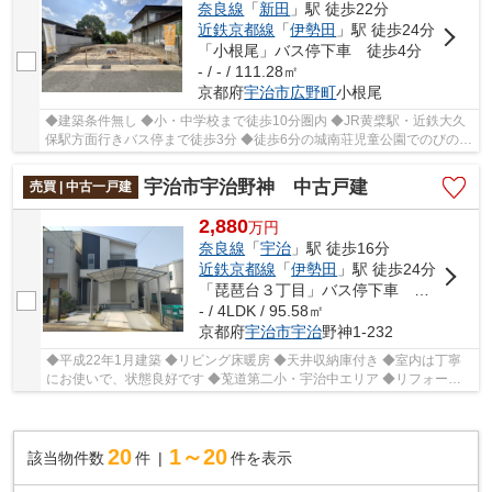
奈良線
「
新田
」駅 徒歩22分
近鉄京都線
「
伊勢田
」駅 徒歩24分
「小根尾」バス停下車 徒歩4分
- / - / 111.28㎡
京都府
宇治市
広野町
小根尾
◆建築条件無し ◆小・中学校まで徒歩10分圏内 ◆JR黄檗駅・近鉄大久
保駅方面行きバス停まで徒歩3分 ◆徒歩6分の城南荘児童公園でのびのび
遊べる住環境 ◆高低差ほぼなしの整形地
宇治市宇治野神 中古戸建
売買 | 中古一戸建
2,880
万
円
奈良線
「
宇治
」駅 徒歩16分
近鉄京都線
「
伊勢田
」駅 徒歩24分
「琵琶台３丁目」バス停下車 徒歩5分
- / 4LDK / 95.58㎡
京都府
宇治市
宇治
野神1-232
◆平成22年1月建築 ◆リビング床暖房 ◆天井収納庫付き ◆室内は丁寧
にお使いで、状態良好です ◆莵道第二小・宇治中エリア ◆リフォーム
ご相談お気軽にご相談くださいませ!!
20
1～20
該当物件数
件
件を表示