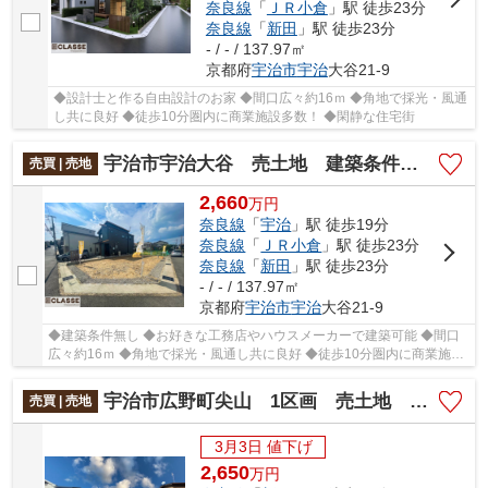
奈良線
「
ＪＲ小倉
」駅 徒歩23分
奈良線
「
新田
」駅 徒歩23分
- / - / 137.97㎡
京都府
宇治市
宇治
大谷21-9
◆設計士と作る自由設計のお家 ◆間口広々約16ｍ ◆角地で採光・風通
し共に良好 ◆徒歩10分圏内に商業施設多数！ ◆閑静な住宅街
宇治市宇治大谷 売土地 建築条件無し
売買 | 売地
2,660
万
円
奈良線
「
宇治
」駅 徒歩19分
奈良線
「
ＪＲ小倉
」駅 徒歩23分
奈良線
「
新田
」駅 徒歩23分
- / - / 137.97㎡
京都府
宇治市
宇治
大谷21-9
◆建築条件無し ◆お好きな工務店やハウスメーカーで建築可能 ◆間口
広々約16ｍ ◆角地で採光・風通し共に良好 ◆徒歩10分圏内に商業施設
多数 ◆閑静な住宅街
宇治市広野町尖山 1区画 売土地 建築条件無し
売買 | 売地
3月3日 値下げ
2,650
万
円