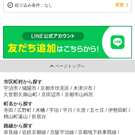
変更
絞り込み条件：
なし
ページトップへ
市区町村から探す
宇治市
/
城陽市
/
京都市伏見区
/
木津川市
/
久世郡久御山町
/
京田辺市
/
京都市山科区
町名から探す
寺田
/
広野町
/
木幡
/
宇治
/
平川
/
久世
/
五ケ庄
/
伊勢田町
/
桃山町遠山
/
折居台
路線から探す
奈良線
/
近鉄京都線
/
京阪宇治線
/
京都地下鉄東西線
/