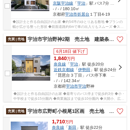
京阪宇治線
「
宇治
」駅 バス7分 「琵琶台口」 停歩9分
- / - / 180.10㎡
京都府
宇治市
折居台
１丁目4-19
◆設計士と作る自由設計のお家 ◆約54坪のゆとりある敷地 ◆プランの
幅が広がる整った形状 ◆前面道路約6mで車の出入りもスムーズ ◆スー
パー・小学校徒歩10分圏内
宇治市宇治野神2期 売土地 建築条件付き
売買 | 売地
6月18日 値下げ
1,840
万
円
奈良線
「
宇治
」駅 徒歩20分
近鉄京都線
「
伊勢田
」駅 徒歩24分
「琵琶台３丁目」バス停下車 徒歩3分
- / - / 142.34㎡
京都府
宇治市
宇治
野神
◆設計士と作る自由設計のお家 ◆最寄りのバス停まで徒歩約3分 ◆小・
中学校まで徒歩15分圏内 ◆商業施設まで徒歩10分圏内 ◆大開小、広野
中エリア
宇治市広野町小根尾1区画 売土地 建築条件付き
売買 | 売地
1,710
万
円
奈良線
「
新田
」駅 徒歩22分