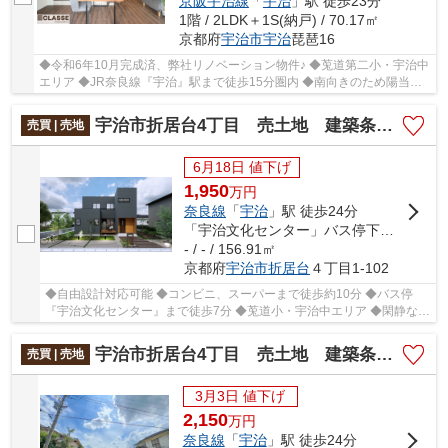
京阪宇治線
「
宇治
」駅 徒歩23分
1階 / 2LDK＋1S(納戸) / 70.17㎡
京都府
宇治市
宇治
琵琶16
◆令和6年10月完成済、弊社リノベーション物件♪ ◆莵道第二小・宇治中
エリア ◆JR奈良線『宇治』駅まで徒歩15分圏内 ◆南向きのため陽当り
良好♪ ◆家事効率の良い回遊動線 ◆お料理が楽しく...
宇治市折居台4丁目 売土地 建築条件付き
売買 | 売地
6月18日 値下げ
1,950
万
円
奈良線
「
宇治
」駅 徒歩24分
「宇治文化センター」バス停下車 徒歩7分
- / - / 156.91㎡
京都府
宇治市
折居台
４丁目1-102
◆自由設計対応可能 ◆コンビニ、スーパーまで徒歩約10分 ◆バス停
『宇治文化センター』まで徒歩7分 ◆莵道小・宇治中エリア ◆閑静な住
宅街で住みやすい
宇治市折居台4丁目 売土地 建築条件無し
売買 | 売地
3月3日 値下げ
2,150
万
円
奈良線
「
宇治
」駅 徒歩24分