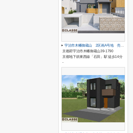
宇治市木幡御蔵山 2区画A号地 売土地 建築条件付き
京都府宇治市木幡御蔵山39-1790
京都地下鉄東西線「石田」駅 徒歩14分
-