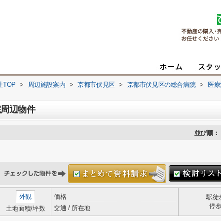
TOP
>
周辺施設案内
>
京都市伏見区
>
京都市伏見区の総合病院
>
医療
院周辺物件
並び順：
外観
価格
駅徒
停
交通 / 所在地
土地面積/坪数