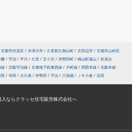
京都市伏見区
/
木津川市
/
久世郡久御山町
/
京田辺市
/
京都市山科区
木幡
/
宇治
/
平川
/
久世
/
五ケ庄
/
伊勢田町
/
桃山町遠山
/
折居台
都線
/
京阪宇治線
/
京都地下鉄東西線
/
片町線
/
関西本線
/
京阪本線
新田
/
寺田
/
大久保
/
伊勢田
/
宇治
/
六地蔵
/
ＪＲ小倉
/
石田
購入ならクラッセ住宅販売株式会社へ