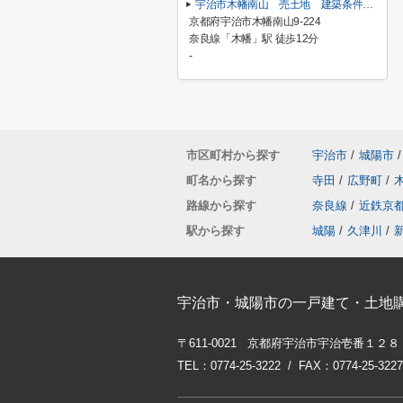
宇治市木幡南山 売土地 建築条件無し
京都府宇治市木幡南山9-224
奈良線「木幡」駅 徒歩12分
-
市区町村から探す
宇治市
/
城陽市
/
町名から探す
寺田
/
広野町
/
路線から探す
奈良線
/
近鉄京
駅から探す
城陽
/
久津川
/
宇治市・城陽市の一戸建て・土地
〒611-0021 京都府宇治市宇治壱番１２８
TEL：0774-25-3222 / FAX：0774-25-3227