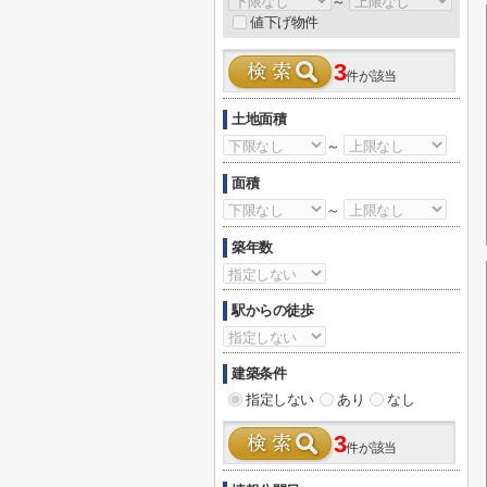
～
値下げ物件
3
件が該当
土地面積
～
面積
～
築年数
駅からの徒歩
建築条件
指定しない
あり
なし
3
件が該当