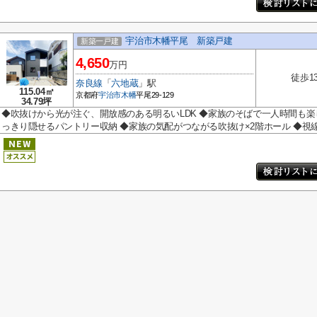
宇治市木幡平尾 新築戸建
新築一戸建
4,650
万円
徒歩1
奈良線
「
六地蔵
」駅
115.04㎡
京都府
宇治市
木幡
平尾29-129
34.79坪
◆吹抜けから光が注ぐ、開放感のある明るいLDK ◆家族のそばで一人時間も楽
っきり隠せるパントリー収納 ◆家族の気配がつながる吹抜け×2階ホール ◆視線.