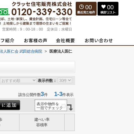
00
00
営業時間：
9：00-18：00
定休日：
水曜日
法人医仁会 武田総合病院
>
医療法人医仁
表示件数：
3
1-3
該当公開件数
件
件表示
表示中物件を
一括でチェック
歩
建ぺい率
歩
容積率