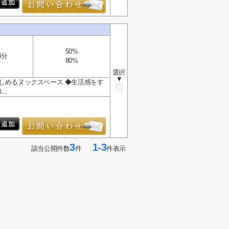
50%
3分
80%
選択
▼
しめるヌックスペース ◆生活感をす
..
3
1-3
該当公開件数
件
件表示