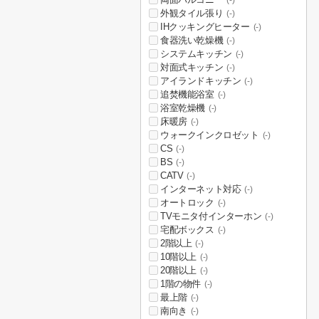
(-)
外観タイル張り
(-)
IHクッキングヒーター
(-)
食器洗い乾燥機
(-)
システムキッチン
(-)
対面式キッチン
(-)
アイランドキッチン
(-)
追焚機能浴室
(-)
浴室乾燥機
(-)
床暖房
(-)
ウォークインクロゼット
(-)
CS
(-)
BS
(-)
CATV
(-)
インターネット対応
(-)
オートロック
(-)
TVモニタ付インターホン
(-)
宅配ボックス
(-)
2階以上
(-)
10階以上
(-)
20階以上
(-)
1階の物件
(-)
最上階
(-)
南向き
(-)