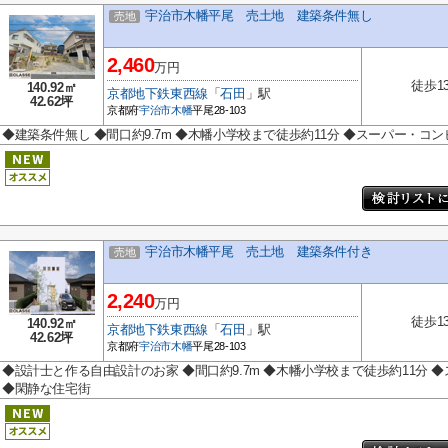
宇治市木幡平尾 売土地 建築条件無し
売地
2,460
万円
徒歩1
140.92㎡
京都地下鉄東西線
「
石田
」駅
42.62坪
京都府
宇治市
木幡
平尾28-103
◆建築条件無し ◆間口約9.7m ◆木幡小学校まで徒歩約11分 ◆スーパー・コ
宇治市木幡平尾 売土地 建築条件付き
売地
2,240
万円
徒歩1
140.92㎡
京都地下鉄東西線
「
石田
」駅
42.62坪
京都府
宇治市
木幡
平尾28-103
◆設計士と作る自由設計のお家 ◆間口約9.7m ◆木幡小学校まで徒歩約11分
◆閑静な住宅街