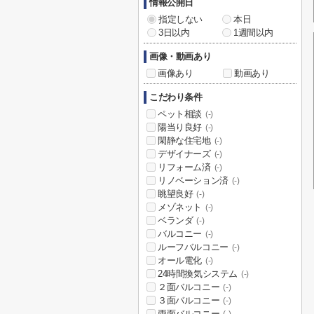
情報公開日
指定しない
本日
3日以内
1週間以内
画像・動画あり
画像あり
動画あり
こだわり条件
ペット相談
(-)
陽当り良好
(-)
閑静な住宅地
(-)
デザイナーズ
(-)
リフォーム済
(-)
リノベーション済
(-)
眺望良好
(-)
メゾネット
(-)
ベランダ
(-)
バルコニー
(-)
ルーフバルコニー
(-)
オール電化
(-)
24時間換気システム
(-)
２面バルコニー
(-)
３面バルコニー
(-)
両面バルコニー