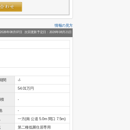
情報の見方
026年08月07日
次回更新予定日：2026年08月21日
期間
-/-
54.01万円
面積
-
地
-
況
一方(南 公道 5.0m 間口 7.5m)
域
第二種低層住居専用