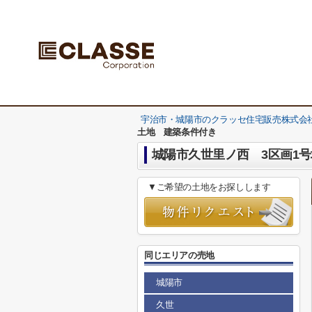
宇治市・城陽市のクラッセ住宅販売株式会社
土地 建築条件付き
城陽市久世里ノ西 3区画1
▼ご希望の土地をお探しします
同じエリアの売地
城陽市
久世