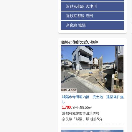
近鉄京都線 久津川
近鉄京都線 寺田
奈良線 城陽
価格と住所の近い物件
城陽市寺田垣内後 売土地 建築条件無
し
1,790
万円 -/88.55㎡
京都府城陽市寺田垣内後
奈良線「城陽」駅 徒歩5分