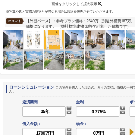
画像をクリックして拡大表示
※写真や図と実際の現状とが異なる場合は現状を優先させていただきます。
【外観パース】・参考プラン価格：2640万（別途外構費18
価格になります。 （弊社標準建物 30坪で計算した価格です）
ローンシミュレーション
この物件を購入した場合の、月々の支払い価格の一例
ん。
返済期間
金利
ボ
借入金額：
頭金：