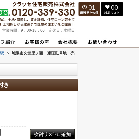
01
00
営業時間：
9：00-18：00
定休日：
水曜日
川駅
>
城陽市久世里ノ西 3区画1号地 売
付き