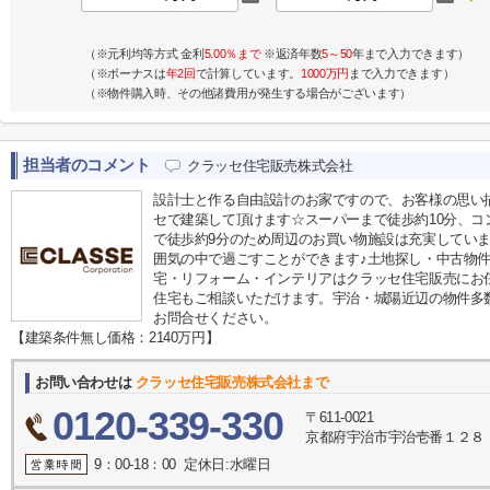
（※元利均等方式 金利
5.00％まで
※返済年数
5～50
年まで入力できます）
（※ボーナスは
年2回
で計算しています。
1000万円
まで入力できます）
（※物件購入時、その他諸費用が発生する場合がございます）
担当者のコメント
クラッセ住宅販売株式会社
設計士と作る自由設計のお家ですので、お客様の思い
セで建築して頂けます☆スーパーまで徒歩約10分、コ
で徒歩約9分のため周辺のお買い物施設は充実してい
囲気の中で過ごすことができます♪土地探し・中古物
宅・リフォーム・インテリアはクラッセ住宅販売にお
住宅もご相談いただけます。宇治・城陽近辺の物件多数ござ
お問合せください。
【建築条件無し価格：2140万円】
お問い合わせは
クラッセ住宅販売株式会社まで
0120-339-330
〒611-0021
京都府宇治市宇治壱番１２８
9：00-18：00 定休日:水曜日