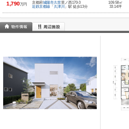
京都府
城陽市
久世
里ノ西170-3
109.58㎡
1,790
万円
近鉄京都線
「
久津川
」駅 徒歩13分
33.14坪