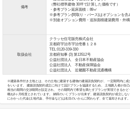
（弊社標準建物 30坪で計算した価格
備考
・参考プラン延床面積：
※参考プラン(間取り・パース)はオプションを含
※別途オプション費用・追加面積建築費用・外構
クラッセ住宅販売株式会社
京都府宇治市宇治壱番１２８
TEL:0120-339-330
取扱会社
京都府知事 (3) 第13512号
公益社団法人 全日本不動産協会
公益社団法人 不動産保障協会
公益社団法人 近畿圏不動産流通機構
※建築条件付き土地とは、その土地に建築する建物の建築請負契約が、 一定期間内に成
をいいます。 建築請負契約成立に向けて設計プランを協議するため、 土地購入者が自
相当の期間の交渉期間が設定され、 その期間内で希望を満たすプランが実現できるかど
概ね3ヶ月程度とされています。 納得のいくプランが出来ず、建築請負契約が成立しな
にかかった代金(土地代金、手付金など)は名目のいかんに関わらず、全て返却されます