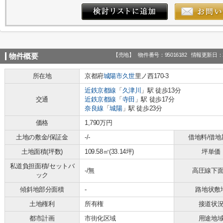
【売地】
物件番号：95016182
情報更新日：2
物件概要
所在地
京都府
城陽市
久世
里ノ西170-3
近鉄京都線
「
久津川
」駅 徒歩13分
交通
近鉄京都線
「
寺田
」駅 徒歩17分
奈良線
「
城陽
」駅 徒歩23分
価格
1,790万円
土地の敷金/保証金
-/-
借地料/借地
土地面積(坪数)
109.58㎡(33.14坪)
坪単価
私道負担面積/セットバ
-/無
高圧線下
ック
傾斜地部分面積
-
路地状敷
土地権利
所有権
接道状
都市計画
市街化区域
用途地