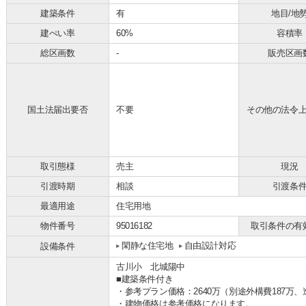
建築条件
有
地目/地
建ぺい率
60%
容積率
総区画数
-
販売区画
国土法届出要否
不要
その他の法令
取引態様
売主
現況
引渡時期
相談
引渡条
最適用途
住宅用地
物件番号
95016182
取引条件の有
閑静な住宅地
自由設計対応
設備条件
古川小 北城陽中
■建築条件付き
・参考プラン価格：2640万（別途外構費18
・建物価格は参考価格になります。