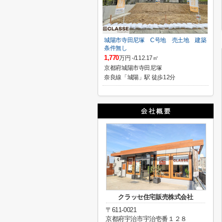
城陽市寺田尼塚 C号地 売土地 建築
条件無し
1,770
万円 -/112.17㎡
京都府城陽市寺田尼塚
奈良線「城陽」駅 徒歩12分
クラッセ住宅販売株式会社
〒611-0021
京都府宇治市宇治壱番１２８