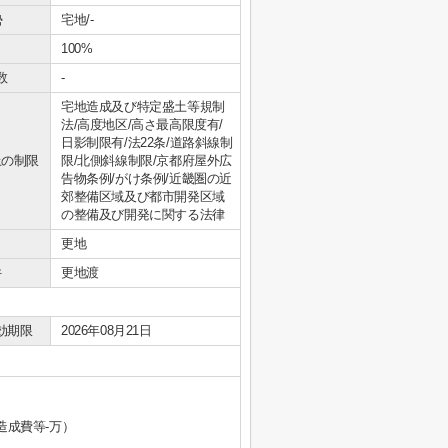
勢
宅地/-
100%
数
-
宅地造成及び特定盛土等規制
法/高度地区/高さ最高限度有/
日影制限有/法22条/道路斜線制
上の制限
限/北側斜線制限/京都府屋外広
告物条例/がけ条例/近畿圏の近
郊整備区域及び都市開発区域
の整備及び開発に関する法律
更地
件
更地渡
効期限
2026年08月21日
7万、造成費等-万）