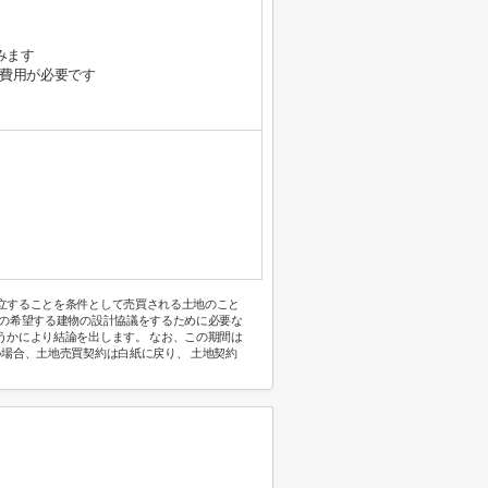
です）
89㎡
みます
費用が必要です
立することを条件として売買される土地のこと
己の希望する建物の設計協議をするために必要な
うかにより結論を出します。 なお、この期間は
い場合、土地売買契約は白紙に戻り、 土地契約
。