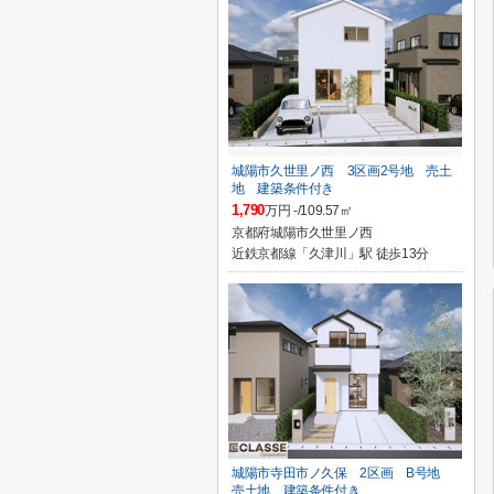
城陽市久世里ノ西 3区画2号地 売土
地 建築条件付き
1,790
万円 -/109.57㎡
京都府城陽市久世里ノ西
近鉄京都線「久津川」駅 徒歩13分
城陽市寺田市ノ久保 2区画 B号地
売土地 建築条件付き