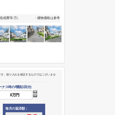
7万、造成費等-万） ・建物価格は参考
です。借り入れを保証するものではございませ
ーナス時の増額(1回分)
毎月の返済額：