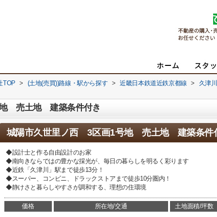
TOP
>
(土地(売買))路線・駅から探す
>
近畿日本鉄道近鉄京都線
>
久津
号地 売土地 建築条件付き
城陽市久世里ノ西 3区画1号地 売土地 建築条件
◆設計士と作る自由設計のお家
◆南向きならではの豊かな採光が、毎日の暮らしを明るく彩ります
◆近鉄「久津川」駅まで徒歩13分！
◆スーパー、コンビニ、ドラックストアまで徒歩10分圏内！
◆静けさと暮らしやすさが調和する、理想の住環境
価格
所在地/交通
土地面積/坪数