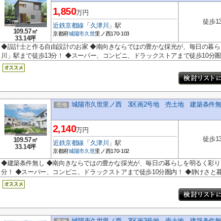
1,850
万円
徒歩1
近鉄京都線
「
久津川
」駅
109.57㎡
京都府
城陽市
久世
里ノ西170-103
33.14坪
◆設計士と作る自由設計のお家 ◆南向きならではの豊かな採光が、毎日の暮ら
川」駅まで徒歩13分！ ◆スーパー、コンビニ、ドラックストアまで徒歩10分圏内
城陽市久世里ノ西 3区画2号地 売土地 建築条件
売地
2,140
万円
徒歩1
109.57㎡
近鉄京都線
「
久津川
」駅
33.14坪
京都府
城陽市
久世
里ノ西170-102
◆建築条件無し ◆南向きならではの豊かな採光が、毎日の暮らしを明るく彩りま
分！ ◆スーパー、コンビニ、ドラックストアまで徒歩10分圏内！ ◆静けさと暮.
城陽市久世里ノ西 3区画3号地 売土地 建築条件