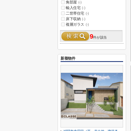
角部屋
(-)
輸入住宅
(-)
二世帯住宅
(-)
床下収納
(-)
複層ガラス
(-)
9
件が該当
新着物件