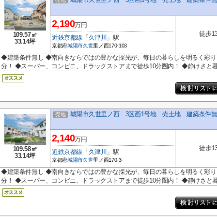
売地
2,190
万円
徒歩1
109.57㎡
近鉄京都線
「
久津川
」駅
33.14坪
京都府
城陽市
久世
里ノ西170-103
◆建築条件無し ◆南向きならではの豊かな採光が、毎日の暮らしを明るく彩りま
分！ ◆スーパー、コンビニ、ドラックストアまで徒歩10分圏内！ ◆静けさと暮.
城陽市久世里ノ西 3区画1号地 売土地 建築条件
売地
2,140
万円
徒歩1
109.58㎡
近鉄京都線
「
久津川
」駅
33.14坪
京都府
城陽市
久世
里ノ西170-3
◆建築条件無し ◆南向きならではの豊かな採光が、毎日の暮らしを明るく彩りま
分！ ◆スーパー、コンビニ、ドラックストアまで徒歩10分圏内！ ◆静けさと暮.