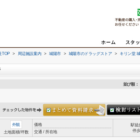
TOP
>
周辺施設案内
>
城陽市
>
城陽市のドラッグストア
>
キリン堂 
件
並び順：
外観
価格
駅徒
停
交通 / 所在地
土地面積/坪数