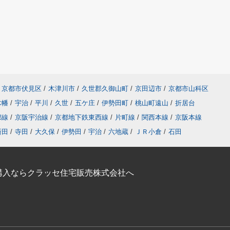
京都市伏見区
/
木津川市
/
久世郡久御山町
/
京田辺市
/
京都市山科区
木幡
/
宇治
/
平川
/
久世
/
五ケ庄
/
伊勢田町
/
桃山町遠山
/
折居台
都線
/
京阪宇治線
/
京都地下鉄東西線
/
片町線
/
関西本線
/
京阪本線
新田
/
寺田
/
大久保
/
伊勢田
/
宇治
/
六地蔵
/
ＪＲ小倉
/
石田
購入ならクラッセ住宅販売株式会社へ