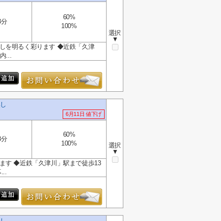
60%
3分
100%
選択
▼
しを明るく彩ります ◆近鉄「久津
...
無し
6月11日 値下げ
60%
3分
100%
選択
▼
す ◆近鉄「久津川」駅まで徒歩13
..
無し