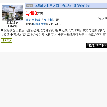
城陽市久世里ノ西 売土地 建築条件無し
売地
1,480
万円
徒歩1
近鉄京都線
「
久津川
」駅
111.17㎡
京都府
城陽市
久世
里ノ西173-10
33.62坪
◆お好きな工務店・建築会社にて建築可能 ◆近鉄「久津川」駅まで徒歩約17分 
に接道 ◆敷地約33.62坪のゆとりある広さ ◆第一種低層住居専用地域の落ち着..