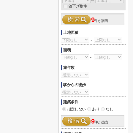
～
値下げ物件
9
件が該当
土地面積
～
面積
～
築年数
駅からの徒歩
建築条件
指定しない
あり
なし
9
件が該当