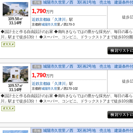
城陽市久世里ノ西 3区画1号地 売土地 建築条件
売地
1,790
万円
徒歩1
109.58㎡
近鉄京都線
「
久津川
」駅
33.14坪
京都府
城陽市
久世
里ノ西170-3
◆設計士と作る自由設計のお家 ◆南向きならではの豊かな採光が、毎日の暮ら
川」駅まで徒歩13分！ ◆スーパー、コンビニ、ドラックストアまで徒歩10分圏内
城陽市久世里ノ西 3区画2号地 売土地 建築条件
売地
1,790
万円
徒歩1
近鉄京都線
「
久津川
」駅
109.57㎡
京都府
城陽市
久世
里ノ西170-102
33.14坪
◆設計士と作る自由設計のお家 ◆南向きならではの豊かな採光が、毎日の暮ら
川」駅まで徒歩13分！ ◆スーパー、コンビニ、ドラックストアまで徒歩10分圏内
城陽市久世里ノ西 3区画3号地 売土地 建築条件
売地