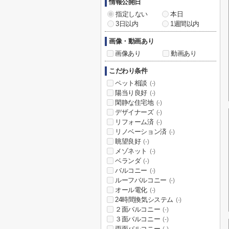
情報公開日
指定しない
本日
3日以内
1週間以内
画像・動画あり
画像あり
動画あり
こだわり条件
ペット相談
(-)
陽当り良好
(-)
閑静な住宅地
(-)
デザイナーズ
(-)
リフォーム済
(-)
リノベーション済
(-)
眺望良好
(-)
メゾネット
(-)
ベランダ
(-)
バルコニー
(-)
ルーフバルコニー
(-)
オール電化
(-)
24時間換気システム
(-)
２面バルコニー
(-)
３面バルコニー
(-)
両面バルコニー