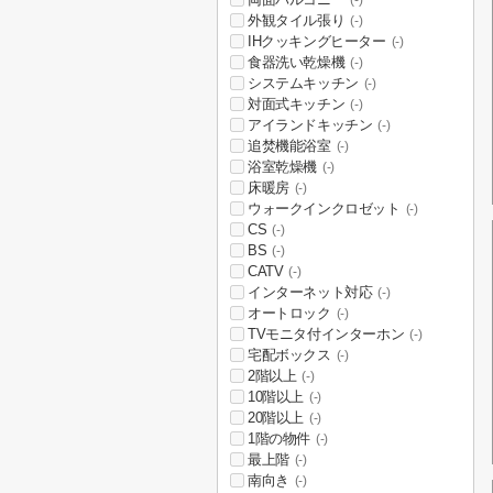
(-)
外観タイル張り
(-)
IHクッキングヒーター
(-)
食器洗い乾燥機
(-)
システムキッチン
(-)
対面式キッチン
(-)
アイランドキッチン
(-)
追焚機能浴室
(-)
浴室乾燥機
(-)
床暖房
(-)
ウォークインクロゼット
(-)
CS
(-)
BS
(-)
CATV
(-)
インターネット対応
(-)
オートロック
(-)
TVモニタ付インターホン
(-)
宅配ボックス
(-)
2階以上
(-)
10階以上
(-)
20階以上
(-)
1階の物件
(-)
最上階
(-)
南向き
(-)