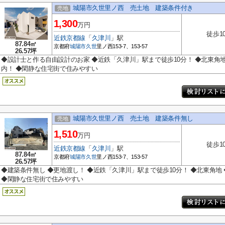
城陽市久世里ノ西 売土地 建築条件付き
売地
1,300
万円
徒歩1
近鉄京都線
「
久津川
」駅
87.84㎡
京都府
城陽市
久世
里ノ西153-7、153-57
26.57坪
◆設計士と作る自由設計のお家 ◆近鉄「久津川」駅まで徒歩10分！ ◆北東角
内！ ◆閑静な住宅街で住みやすい
城陽市久世里ノ西 売土地 建築条件無し
売地
1,510
万円
徒歩1
近鉄京都線
「
久津川
」駅
87.84㎡
京都府
城陽市
久世
里ノ西153-7、153-57
26.57坪
◆建築条件無し ◆更地渡し！ ◆近鉄「久津川」駅まで徒歩10分！ ◆北東角
◆閑静な住宅街で住みやすい