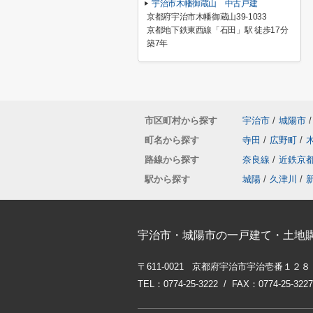
宇治市木幡御蔵山 中古戸建
京都府宇治市木幡御蔵山39-1033
京都地下鉄東西線「石田」駅 徒歩17分
築7年
市区町村から探す
宇治市
/
城陽市
/
町名から探す
寺田
/
広野町
/
路線から探す
奈良線
/
近鉄京
駅から探す
城陽
/
久津川
/
宇治市・城陽市の一戸建て・土地
〒611-0021 京都府宇治市宇治壱番１２８
TEL：0774-25-3222 / FAX：0774-25-3227