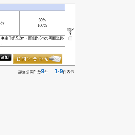
60%
4分
100%
選択
▼
◆東側約5.2m・西側約6mの両面道路
.
9
1-9
該当公開件数
件
件表示