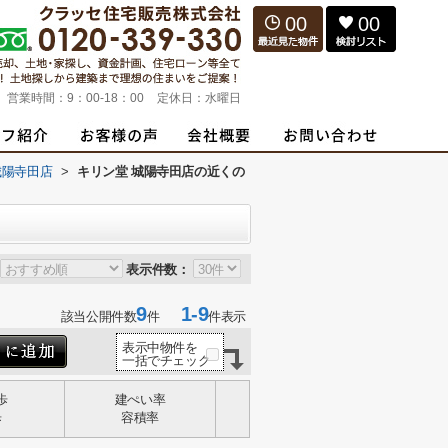
00
00
営業時間：
9：00-18：00
定休日：
水曜日
城陽寺田店
>
キリン堂 城陽寺田店の近くの
表示件数：
9
1-9
該当公開件数
件
件表示
表示中物件を
一括でチェック
歩
建ぺい率
歩
容積率