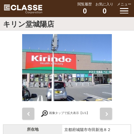
閲覧履歴
お気に入り
メニュー
0
0
キリン堂城陽店
前
次
画像タップで拡大表示【
1
/1】
所在地
京都府城陽市寺田新池８２