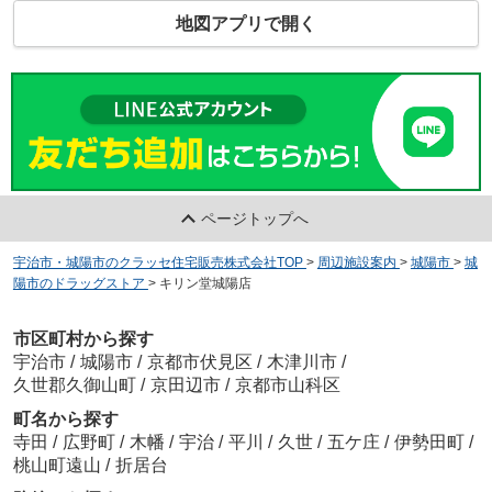
地図アプリで開く
ページトップへ
宇治市・城陽市のクラッセ住宅販売株式会社TOP
>
周辺施設案内
>
城陽市
>
城
陽市のドラッグストア
>
キリン堂城陽店
市区町村から探す
宇治市
/
城陽市
/
京都市伏見区
/
木津川市
/
久世郡久御山町
/
京田辺市
/
京都市山科区
町名から探す
寺田
/
広野町
/
木幡
/
宇治
/
平川
/
久世
/
五ケ庄
/
伊勢田町
/
桃山町遠山
/
折居台