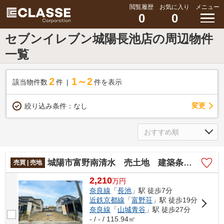
閲覧履歴
お気に入り
メニュー
0
0
セブンイレブン城陽長池店の周辺物件
一覧
2
1～2
該当物件数
件
件を表示
変更
絞り込み条件：
なし
城陽市富野南清水 売土地 建築条件無し
売買 | 売地
2,210
万
円
奈良線
「
長池
」駅 徒歩7分
近鉄京都線
「
富野荘
」駅 徒歩19分
奈良線
「
山城青谷
」駅 徒歩27分
- / - / 115.94㎡