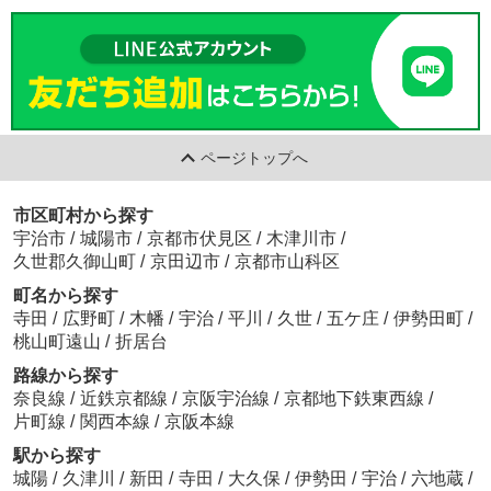
ページトップへ
市区町村から探す
宇治市
/
城陽市
/
京都市伏見区
/
木津川市
/
久世郡久御山町
/
京田辺市
/
京都市山科区
町名から探す
寺田
/
広野町
/
木幡
/
宇治
/
平川
/
久世
/
五ケ庄
/
伊勢田町
/
桃山町遠山
/
折居台
路線から探す
奈良線
/
近鉄京都線
/
京阪宇治線
/
京都地下鉄東西線
/
片町線
/
関西本線
/
京阪本線
駅から探す
城陽
/
久津川
/
新田
/
寺田
/
大久保
/
伊勢田
/
宇治
/
六地蔵
/