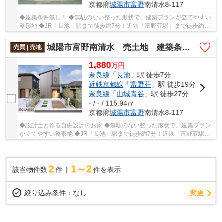
京都府
城陽市
富野
南清水8-117
◆建築条件無し！ ◆無駄のない整った形状で、建築プランが立てやすい
整形地 ◆JR「長池」駅まで徒歩約7分！近鉄「富野荘駅」まで徒歩約19
分！ ◆アル・プラザ城陽まで徒歩約5分でお買い物...
城陽市富野南清水 売土地 建築条件付き
売買 | 売地
1,880
万
円
奈良線
「
長池
」駅 徒歩7分
近鉄京都線
「
富野荘
」駅 徒歩19分
奈良線
「
山城青谷
」駅 徒歩27分
- / - / 115.94㎡
京都府
城陽市
富野
南清水8-117
◆設計士と作る自由設計のお家 ◆無駄のない整った形状で、建築プラン
が立てやすい整形地 ◆JR「長池」駅まで徒歩約7分！近鉄「富野荘駅」
まで徒歩約19分！ ◆アル・プラザ城陽まで徒歩約5...
2
1～2
該当物件数
件
件を表示
変更
絞り込み条件：
なし