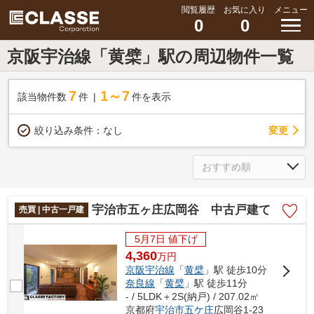
閲覧履歴
お気に入り
メニュー
0
0
京阪宇治線「黄檗」駅の周辺物件一覧
7
1～7
該当物件数
件
件を表示
変更
絞り込み条件：
なし
宇治市五ヶ庄広岡谷 中古戸建て
売買 | 中古一戸建
5月7日 値下げ
4,360
万
円
京阪宇治線
「
黄檗
」駅 徒歩10分
奈良線
「
黄檗
」駅 徒歩11分
- / 5LDK＋2S(納戸) / 207.02㎡
京都府
宇治市
五ケ庄
広岡谷1-23