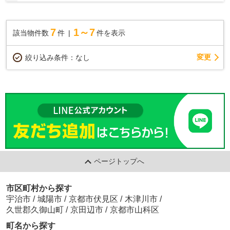
◆通勤・通学に便利な2WAYアクセス可能 ◆真裏が大...
7
1～7
該当物件数
件
件を表示
変更
絞り込み条件：
なし
ページトップへ
市区町村から探す
宇治市
/
城陽市
/
京都市伏見区
/
木津川市
/
久世郡久御山町
/
京田辺市
/
京都市山科区
町名から探す