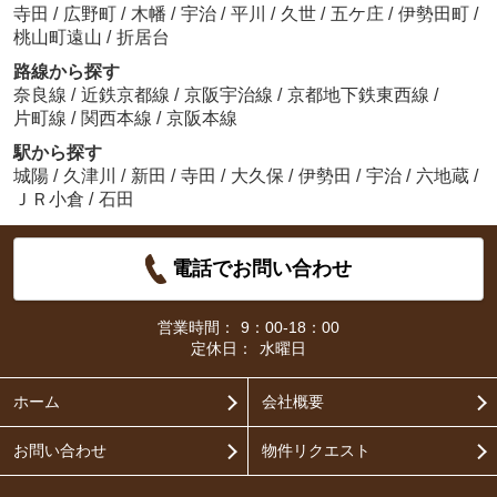
寺田
/
広野町
/
木幡
/
宇治
/
平川
/
久世
/
五ケ庄
/
伊勢田町
/
桃山町遠山
/
折居台
路線から探す
奈良線
/
近鉄京都線
/
京阪宇治線
/
京都地下鉄東西線
/
片町線
/
関西本線
/
京阪本線
駅から探す
城陽
/
久津川
/
新田
/
寺田
/
大久保
/
伊勢田
/
宇治
/
六地蔵
/
ＪＲ小倉
/
石田
電話でお問い合わせ
営業時間：
9：00-18：00
定休日：
水曜日
ホーム
会社概要
お問い合わせ
物件リクエスト