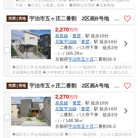
◆設計士と作る自由設計のお家 ◆駐車2台可 ◆JRと京阪の2沿線利用
可能！ ◆日当たり風通し良好！ ◆閑静な住宅街 ◆北東角地
宇治市五ヶ庄二番割 2区画B号地 売土地 建築条件付き
売買 | 売地
2,270
万
円
奈良線
「
黄檗
」駅 徒歩10分
京阪宇治線
「
黄檗
」駅 徒歩14分
「ニ番割」バス停下車 徒歩2分
- / - / 165.29㎡
京都府
宇治市
五ケ庄
二番割26-3
◆設計士と作る自由設計のお家 ◆スーパー徒歩6分、コンビニ徒歩3分の
生活便利な住環境 ◆小中学校まで徒歩14分で子育て世帯にも安心の立地
◆通勤・通学に便利な2WAYアクセス可能 ◆真裏が...
宇治市五ヶ庄二番割 2区画A号地 売土地 建築条件付き
売買 | 売地
2,270
万
円
奈良線
「
黄檗
」駅 徒歩10分
京阪宇治線
「
黄檗
」駅 徒歩14分
「ニ番割」バス停下車 徒歩2分
- / - / 148.36㎡
京都府
宇治市
五ケ庄
二番割26-2
◆設計士と作る自由設計のお家 ◆スーパー徒歩6分、コンビニ徒歩3分の