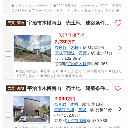
◆プライスリニューアル！ ◆2025年5月末リノベーション完了 全室ク
ロス貼替え＆フローリング上張り キッチン・洗面・トイレ取替え ◆土
地面積70坪以上 ◆小・中学校まで徒歩5分 ◆京阪...
宇治市木幡南山 売土地 建築条件無し
売買 | 売地
3月3日 値下げ
2,280
万
円
奈良線
「
木幡
」駅 徒歩18分
京阪宇治線
「
黄檗
」駅 徒歩21分
- / - / 132.85㎡
京都府
宇治市
木幡
南山80-366
◆建築条件無し ◆駐車2台可 ◆JRと京阪の2沿線利用可能！ ◆日当た
り風通し良好！ ◆閑静な住宅街 ◆北東角地
宇治市木幡南山 売土地 建築条件付き
売買 | 売地
2,090
万
円
奈良線
「
木幡
」駅 徒歩18分
京阪宇治線
「
黄檗
」駅 徒歩21分
- / - / 132.85㎡
京都府
宇治市
木幡
南山80-366