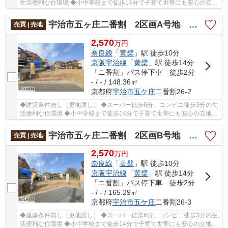
生活便利な住環境 ◆小中学校まで徒歩14分で子育て世帯にも安心の立地
◆通勤・通学に便利な2WAYアクセス可能 ◆真裏が...
宇治市五ヶ庄二番割 2区画A号地 売土地 建築条件無し
売買 | 売地
2,570
万
円
奈良線
「
黄檗
」駅 徒歩10分
京阪宇治線
「
黄檗
」駅 徒歩14分
「ニ番割」バス停下車 徒歩2分
- / - / 148.36㎡
京都府
宇治市
五ケ庄
二番割26-2
◆建築条件無し（更地渡し） ◆スーパー徒歩6分、コンビニ徒歩3分の生
活便利な住環境 ◆小中学校まで徒歩14分で子育て世帯にも安心の立地
◆通勤・通学に便利な2WAYアクセス可能 ◆真裏が大...
宇治市五ヶ庄二番割 2区画B号地 売土地 建築条件無し
売買 | 売地
2,570
万
円
奈良線
「
黄檗
」駅 徒歩10分
京阪宇治線
「
黄檗
」駅 徒歩14分
「ニ番割」バス停下車 徒歩2分
- / - / 165.29㎡
京都府
宇治市
五ケ庄
二番割26-3
◆建築条件無し（更地渡し） ◆スーパー徒歩6分、コンビニ徒歩3分の生
活便利な住環境 ◆小中学校まで徒歩14分で子育て世帯にも安心の立地