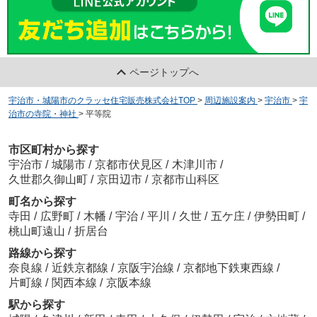
ページトップへ
宇治市・城陽市のクラッセ住宅販売株式会社TOP
>
周辺施設案内
>
宇治市
>
宇
治市の寺院・神社
>
平等院
市区町村から探す
宇治市
/
城陽市
/
京都市伏見区
/
木津川市
/
久世郡久御山町
/
京田辺市
/
京都市山科区
町名から探す
寺田
/
広野町
/
木幡
/
宇治
/
平川
/
久世
/
五ケ庄
/
伊勢田町
/
桃山町遠山
/
折居台
路線から探す
奈良線
/
近鉄京都線
/
京阪宇治線
/
京都地下鉄東西線
/
片町線
/
関西本線
/
京阪本線
駅から探す