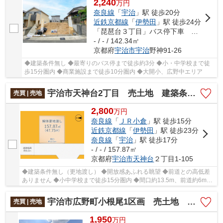
2,240
万
円
奈良線
「
宇治
」駅 徒歩20分
近鉄京都線
「
伊勢田
」駅 徒歩24分
「琵琶台３丁目」バス停下車 徒歩3分
- / - / 142.34㎡
京都府
宇治市
宇治
野神91-26
◆建築条件無し ◆最寄りのバス停まで徒歩約3分 ◆小・中学校まで徒
歩15分圏内 ◆商業施設まで徒歩10分圏内 ◆大開小、広野中エリア
宇治市天神台2丁目 売土地 建築条件無し
売買 | 売地
2,800
万
円
奈良線
「
ＪＲ小倉
」駅 徒歩15分
近鉄京都線
「
伊勢田
」駅 徒歩23分
奈良線
「
宇治
」駅 徒歩17分
- / - / 157.87㎡
京都府
宇治市
天神台
２丁目1-105
◆建築条件無し（更地渡し） ◆開放感あふれる眺望 ◆前道との高低差
ありません ◆小中学校まで徒歩15分圏内 ◆間口約13.5m、前道約6mあ
るので運転も安心！
宇治市広野町小根尾1区画 売土地 建築条件無し
売買 | 売地
1,950
万
円