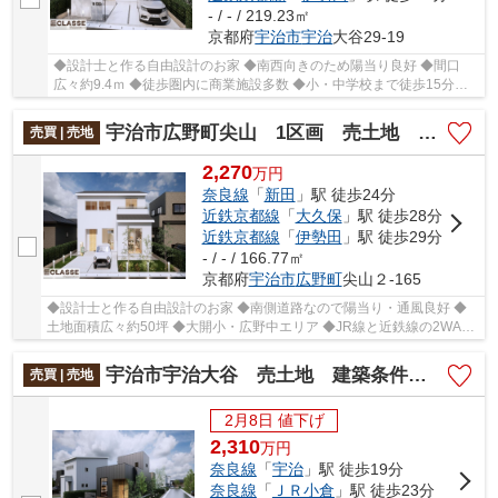
- / - / 219.23㎡
京都府
宇治市
宇治
大谷29-19
◆設計士と作る自由設計のお家 ◆南西向きのため陽当り良好 ◆間口
広々約9.4ｍ ◆徒歩圏内に商業施設多数 ◆小・中学校まで徒歩15分以
内
宇治市広野町尖山 1区画 売土地 建築条件付き
売買 | 売地
2,270
万
円
奈良線
「
新田
」駅 徒歩24分
近鉄京都線
「
大久保
」駅 徒歩28分
近鉄京都線
「
伊勢田
」駅 徒歩29分
- / - / 166.77㎡
京都府
宇治市
広野町
尖山２-165
◆設計士と作る自由設計のお家 ◆南側道路なので陽当り・通風良好 ◆
土地面積広々約50坪 ◆大開小・広野中エリア ◆JR線と近鉄線の2WAY
アクセス ◆周辺お買い物施設充実
宇治市宇治大谷 売土地 建築条件付き
売買 | 売地
2月8日 値下げ
2,310
万
円
奈良線
「
宇治
」駅 徒歩19分
奈良線
「
ＪＲ小倉
」駅 徒歩23分