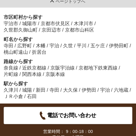
ページトップへ
市区町村から探す
宇治市
/
城陽市
/
京都市伏見区
/
木津川市
/
久世郡久御山町
/
京田辺市
/
京都市山科区
町名から探す
寺田
/
広野町
/
木幡
/
宇治
/
久世
/
平川
/
五ケ庄
/
伊勢田町
/
桃山町遠山
/
折居台
路線から探す
奈良線
/
近鉄京都線
/
京阪宇治線
/
京都地下鉄東西線
/
片町線
/
関西本線
/
京阪本線
駅から探す
久津川
/
城陽
/
新田
/
寺田
/
大久保
/
伊勢田
/
宇治
/
六地蔵
/
ＪＲ小倉
/
石田
電話でお問い合わせ
営業時間：
9：00-18：00