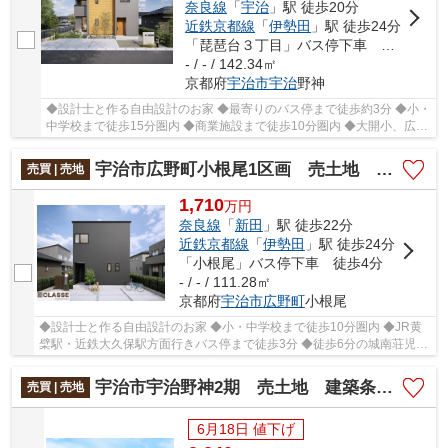
奈良線
「
宇治
」駅 徒歩20分
近鉄京都線
「
伊勢田
」駅 徒歩24分
「琵琶台３丁目」バス停下車 徒歩3分
- / - / 142.34㎡
京都府
宇治市
宇治
野神
◆設計士と作る自由設計のお家 ◆最寄りのバス停まで徒歩約3分 ◆小・
中学校まで徒歩15分圏内 ◆商業施設まで徒歩10分圏内 ◆大開小、広野
中エリア
宇治市広野町小根尾1区画 売土地 建築条件付き
売買 | 売地
1,710
万
円
奈良線
「
新田
」駅 徒歩22分
近鉄京都線
「
伊勢田
」駅 徒歩24分
「小根尾」バス停下車 徒歩4分
- / - / 111.28㎡
京都府
宇治市
広野町
小根尾
◆設計士と作る自由設計のお家 ◆小・中学校まで徒歩10分圏内 ◆JR黄
檗駅・近鉄大久保駅方面行きバス停まで徒歩3分 ◆徒歩6分の城南荘児童
公園でのびのび遊べる住環境 ◆高低差ほぼなしの整...
宇治市宇治野神2期 売土地 建築条件無し
売買 | 売地
6月18日 値下げ