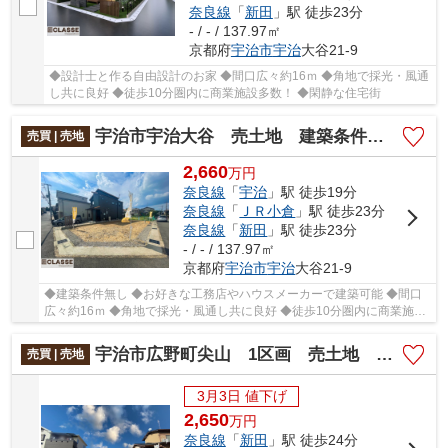
奈良線
「
新田
」駅 徒歩23分
- / - / 137.97㎡
京都府
宇治市
宇治
大谷21-9
◆設計士と作る自由設計のお家 ◆間口広々約16ｍ ◆角地で採光・風通
し共に良好 ◆徒歩10分圏内に商業施設多数！ ◆閑静な住宅街
宇治市宇治大谷 売土地 建築条件無し
売買 | 売地
2,660
万
円
奈良線
「
宇治
」駅 徒歩19分
奈良線
「
ＪＲ小倉
」駅 徒歩23分
奈良線
「
新田
」駅 徒歩23分
- / - / 137.97㎡
京都府
宇治市
宇治
大谷21-9
◆建築条件無し ◆お好きな工務店やハウスメーカーで建築可能 ◆間口
広々約16ｍ ◆角地で採光・風通し共に良好 ◆徒歩10分圏内に商業施設
多数 ◆閑静な住宅街
宇治市広野町尖山 1区画 売土地 建築条件無し
売買 | 売地
3月3日 値下げ
2,650
万
円
奈良線
「
新田
」駅 徒歩24分