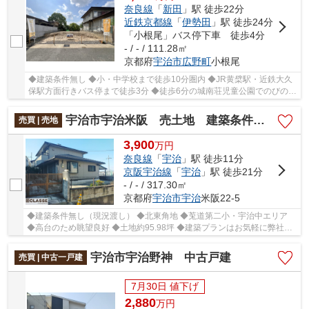
奈良線
「
新田
」駅 徒歩22分
近鉄京都線
「
伊勢田
」駅 徒歩24分
「小根尾」バス停下車 徒歩4分
- / - / 111.28㎡
京都府
宇治市
広野町
小根尾
◆建築条件無し ◆小・中学校まで徒歩10分圏内 ◆JR黄檗駅・近鉄大久
保駅方面行きバス停まで徒歩3分 ◆徒歩6分の城南荘児童公園でのびのび
遊べる住環境 ◆高低差ほぼなしの整形地
宇治市宇治米阪 売土地 建築条件無し
売買 | 売地
3,900
万
円
奈良線
「
宇治
」駅 徒歩11分
京阪宇治線
「
宇治
」駅 徒歩21分
- / - / 317.30㎡
京都府
宇治市
宇治
米阪22-5
◆建築条件無し（現況渡し） ◆北東角地 ◆莵道第二小・宇治中エリア
◆高台のため眺望良好 ◆土地約95.98坪 ◆建築プランはお気軽に弊社へ
ご相談ください ◇詳しくは担当営業までご相談くだ...
宇治市宇治野神 中古戸建
売買 | 中古一戸建
7月30日 値下げ
2,880
万
円