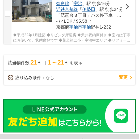
奈良線
「
宇治
」駅 徒歩16分
近鉄京都線
「
伊勢田
」駅 徒歩24分
「琵琶台３丁目」バス停下車 徒歩5分
- / 4LDK / 95.58㎡
京都府
宇治市
宇治
野神1-232
◆平成22年1月建築 ◆リビング床暖房 ◆天井収納庫付き ◆室内は丁寧
にお使いで、状態良好です ◆莵道第二小・宇治中エリア ◆リフォーム
ご相談お気軽にご相談くださいませ!!
21
1～21
該当物件数
件
件を表示
変更
絞り込み条件：
なし