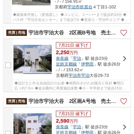
- / - / 156.91㎡
京都府
宇治市
折居台
４丁目1-102
◆建築条件無し（更地渡し） ◆コンビニ、スーパーまで徒歩約10分 ◆
バス停『宇治文化センター』まで徒歩7分 ◆莵道小・宇治中エリア ◆閑
静な住宅街で住みやすい
宇治市宇治大谷 2区画B号地 売土地 建築条件付き
売買 | 売地
7月21日 値下げ
2,250
万
円
奈良線
「
宇治
」駅 徒歩23分
近鉄京都線
「
伊勢田
」駅 徒歩26分
- / - / 153.62㎡
京都府
宇治市
宇治
大谷29-73
◆設計士と作る自由設計のお家 ◆南西向きのため陽当り良好 ◆間口
広々約7.9ｍ ◆徒歩圏内に商業施設多数 ◆小・中学校まで徒歩15分以
内
宇治市宇治大谷 2区画A号地 売土地 建築条件付き
売買 | 売地
7月21日 値下げ
2,590
万
円
奈良線
「
宇治
」駅 徒歩23分
近鉄京都線
「
伊勢田
」駅 徒歩26分