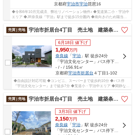
京都府
宇治市
宇治
琵琶16
◆令和6年10月完成済、弊社リノベーション物件♪ ◆莵道第二小・宇治中
エリア ◆JR奈良線『宇治』駅まで徒歩15分圏内 ◆南向きのため陽当り
良好♪ ◆家事効率の良い回遊動線 ◆お料理が楽しく...
宇治市折居台4丁目 売土地 建築条件付き
売買 | 売地
6月18日 値下げ
1,950
万
円
奈良線
「
宇治
」駅 徒歩24分
「宇治文化センター」バス停下車 徒歩7分
- / - / 156.91㎡
京都府
宇治市
折居台
４丁目1-102
◆自由設計対応可能 ◆コンビニ、スーパーまで徒歩約10分 ◆バス停
『宇治文化センター』まで徒歩7分 ◆莵道小・宇治中エリア ◆閑静な住
宅街で住みやすい
宇治市折居台4丁目 売土地 建築条件無し
売買 | 売地
3月3日 値下げ
2,150
万
円
奈良線
「
宇治
」駅 徒歩24分
「宇治文化センター」バス停下車 徒歩7分