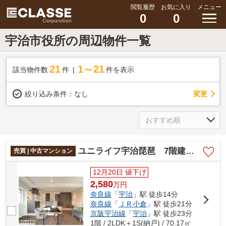
閲覧履歴
お気に入り
メニュー
0
0
宇治市役所の周辺物件一覧
21
1～21
該当物件数
件
件を表示
変更
絞り込み条件：
なし
ユニライフ宇治琵琶 7階建て1階部分
売買 | 中古マンション
12月20日 値下げ
2,580
万
円
奈良線
「
宇治
」駅 徒歩14分
奈良線
「
ＪＲ小倉
」駅 徒歩21分
京阪宇治線
「
宇治
」駅 徒歩23分
1階 / 2LDK＋1S(納戸) / 70.17㎡