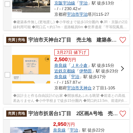
京阪宇治線
「
宇治
」駅 徒歩13分
- / - / 230.42㎡
京都府
宇治市
宇治
塔川115-27
◆建築条件無し(更地渡し) ◆小学校まで徒歩10分圏内 ◆JR・京阪の2沿
線利用可能 ◆間口広々約17m・道路幅員6m ◆世界遺産「平等院鳳凰
堂」まで徒歩10分圏内
宇治市天神台2丁目 売土地 建築条件付き
売買 | 売地
3月27日 値下げ
2,500
万
円
奈良線
「
ＪＲ小倉
」駅 徒歩15分
近鉄京都線
「
伊勢田
」駅 徒歩23分
奈良線
「
宇治
」駅 徒歩17分
- / - / 157.87㎡
京都府
宇治市
天神台
２丁目1-105
◆設計士と作る自由設計のお家 ◆開放感あふれる眺望 ◆前道との高低
差ありません ◆小中学校まで徒歩15分圏内 ◆間口約13.5m、前道約6m
あるので運転も安心！
宇治市折居台1丁目 2区画A号地 売土地 建築条件付き
売買 | 売地
2,950
万
円
奈良線
「
宇治
」駅 徒歩22分