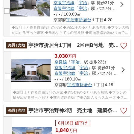
京阪宇治線
「
宇治
」駅 徒歩31分
京阪宇治線
「
宇治
」駅 バス7分 「琵琶台口」 停歩9分
- / - / 169.09㎡
京都府
宇治市
折居台
１丁目4-20
◆設計士と作る自由設計のお家 ◆約51坪のゆとりある敷地 ◆プランの幅
が広がる整った形状 ◆角地ならではの開放感 ◆前面道路約6mと9ｍで車
の出入りもスムーズ ◆スーパー・小学校徒歩10分圏内
宇治市折居台1丁目 2区画B号地 売土地 建築条件付き
売買 | 売地
3,030
万
円
奈良線
「
宇治
」駅 徒歩22分
京阪宇治線
「
宇治
」駅 徒歩31分
京阪宇治線
「
宇治
」駅 バス7分 「琵琶台口」 停歩9分
- / - / 180.10㎡
京都府
宇治市
折居台
１丁目4-19
◆設計士と作る自由設計のお家 ◆約54坪のゆとりある敷地 ◆プランの
幅が広がる整った形状 ◆前面道路約6mで車の出入りもスムーズ ◆スー
パー・小学校徒歩10分圏内
宇治市宇治野神2期 売土地 建築条件付き
売買 | 売地
6月18日 値下げ
1,840
万
円