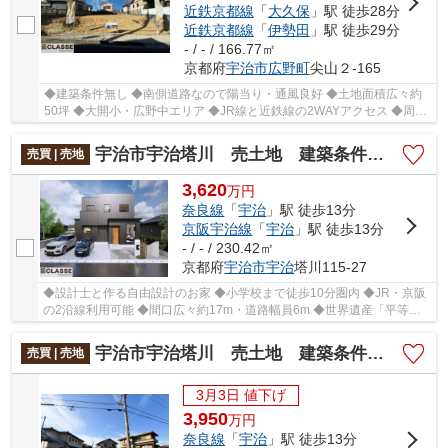
近鉄京都線
「
大久保
」駅 徒歩28分
近鉄京都線
「
伊勢田
」駅 徒歩29分
- / - / 166.77㎡
京都府
宇治市
広野町
尖山２-165
◆建築条件無し ◆南側道路なので陽当り・通風良好 ◆土地面積広々約
50坪 ◆大開小・広野中エリア ◆JR線と近鉄線の2WAYアクセス ◆周辺
お買い物施設充実
宇治市宇治塔川 売土地 建築条件付き
売買 | 売地
3,620
万
円
奈良線
「
宇治
」駅 徒歩13分
京阪宇治線
「
宇治
」駅 徒歩13分
- / - / 230.42㎡
京都府
宇治市
宇治
塔川115-27
◆設計士と作る自由設計のお家 ◆小学校まで徒歩10分圏内 ◆JR・京阪
の2沿線利用可能 ◆間口広々約17m・道路幅員6m ◆世界遺産「平等院
鳳凰堂」まで徒歩10分圏内
宇治市宇治塔川 売土地 建築条件無し
売買 | 売地
3月3日 値下げ
3,950
万
円
奈良線
「
宇治
」駅 徒歩13分