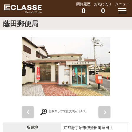
閲覧履歴
お気に入り
メニュー
0
0
蔭田郵便局
前
次
画像タップで拡大表示【
1
/1】
所在地
京都府宇治市伊勢田町蔭田１