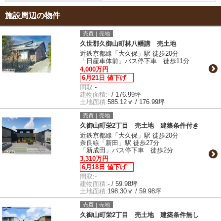
施設周辺の物件
売買｜売地
久世郡久御山町林八幡講 売土地
近鉄京都線「大久保」駅 徒歩20分
「日産車体前」バス停下車 徒歩11分
4,000万円
6月21日 値下げ
間取:
-
建物面積:
- / 176.99坪
土地面積:
585.12㎡ / 176.99坪
売買｜売地
久御山町栄2丁目 売土地 建築条件付き
近鉄京都線「大久保」駅 徒歩20分
奈良線「新田」駅 徒歩27分
「新成田」バス停下車 徒歩2分
3,310万円
6月18日 値下げ
間取:
-
建物面積:
- / 59.98坪
土地面積:
198.30㎡ / 59.98坪
売買｜売地
久御山町栄2丁目 売土地 建築条件無し