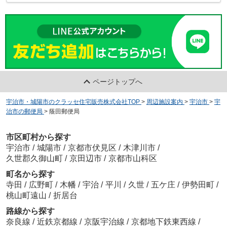
ページトップへ
宇治市・城陽市のクラッセ住宅販売株式会社TOP
>
周辺施設案内
>
宇治市
>
宇
治市の郵便局
>
蔭田郵便局
市区町村から探す
宇治市
/
城陽市
/
京都市伏見区
/
木津川市
/
久世郡久御山町
/
京田辺市
/
京都市山科区
町名から探す
寺田
/
広野町
/
木幡
/
宇治
/
平川
/
久世
/
五ケ庄
/
伊勢田町
/
桃山町遠山
/
折居台
路線から探す
奈良線
/
近鉄京都線
/
京阪宇治線
/
京都地下鉄東西線
/