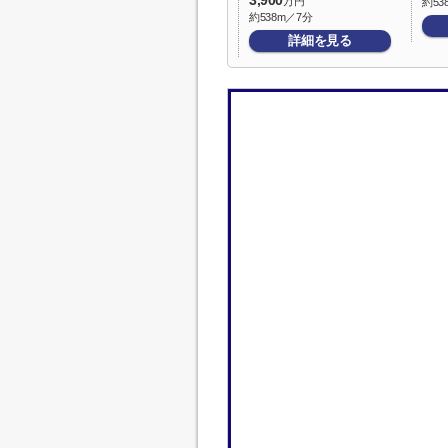
3,900
万円
約53
約538m／7分
詳細を見る