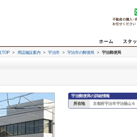
TOP
>
周辺施設案内
>
宇治市
>
宇治市の郵便局
>
宇治郵便局
宇治郵便局の詳細情報
所在地
京都府宇治市宇治蔭山６