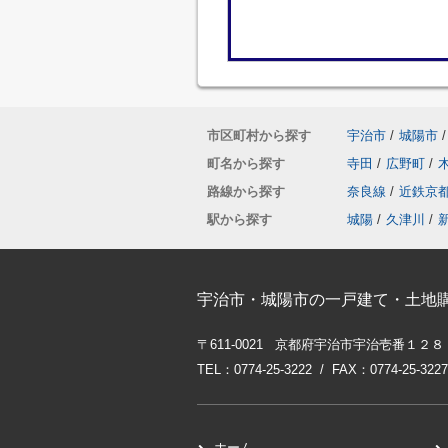
市区町村から探す
宇治市
/
城陽市
/
町名から探す
寺田
/
広野町
/
路線から探す
奈良線
/
近鉄京
駅から探す
城陽
/
久津川
/
宇治市・城陽市の一戸建て・土地
〒611-0021 京都府宇治市宇治壱番１２８
TEL：0774-25-3222 / FAX：0774-25-3227
ホーム