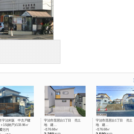
市宇治米阪 中古戸建
宇治市琵琶台1丁目 売土
宇治市琵琶台1丁目 売土
＋1S(納戸)/133.96㎡
地 建…
地 建…
00
-/176.68㎡
-/176.68㎡
万円