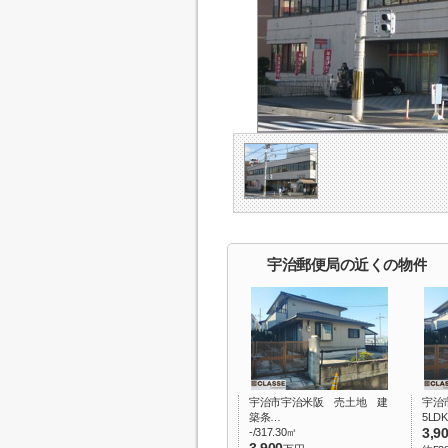
宇治郵便局の近くの物件
宇治市宇治米阪 売土地 建
宇治
築条…
5LDK
-/317.30㎡
3,9