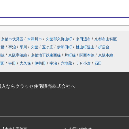
京都市伏見区
/
木津川市
/
久世郡久御山町
/
京田辺市
/
京都市山科区
木幡
/
宇治
/
平川
/
久世
/
五ケ庄
/
伊勢田町
/
桃山町遠山
/
折居台
都線
/
京阪宇治線
/
京都地下鉄東西線
/
片町線
/
関西本線
/
京阪本線
新田
/
寺田
/
大久保
/
伊勢田
/
宇治
/
六地蔵
/
ＪＲ小倉
/
石田
購入ならクラッセ住宅販売株式会社へ
【土地】宇治市
お問い合わせ