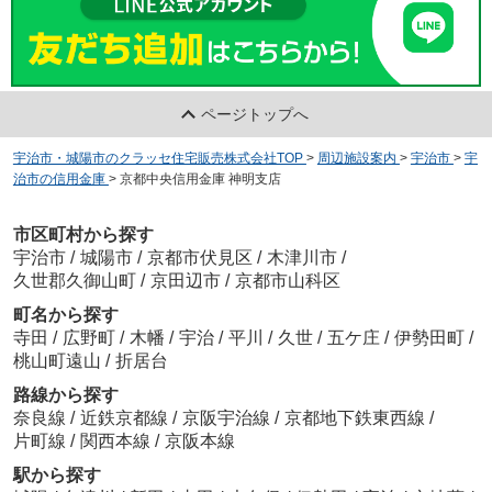
ページトップへ
宇治市・城陽市のクラッセ住宅販売株式会社TOP
>
周辺施設案内
>
宇治市
>
宇
治市の信用金庫
>
京都中央信用金庫 神明支店
市区町村から探す
宇治市
/
城陽市
/
京都市伏見区
/
木津川市
/
久世郡久御山町
/
京田辺市
/
京都市山科区
町名から探す
寺田
/
広野町
/
木幡
/
宇治
/
平川
/
久世
/
五ケ庄
/
伊勢田町
/
桃山町遠山
/
折居台
路線から探す
奈良線
/
近鉄京都線
/
京阪宇治線
/
京都地下鉄東西線
/
片町線
/
関西本線
/
京阪本線
駅から探す