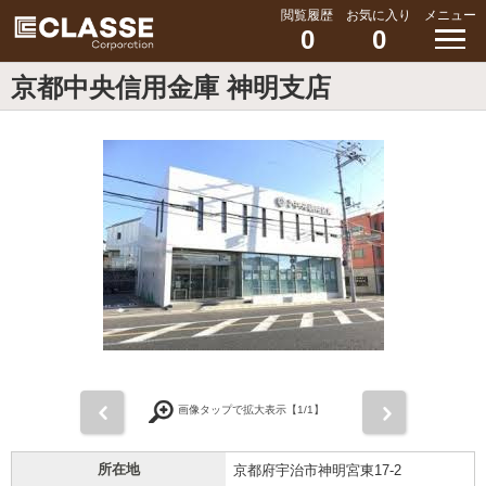
閲覧履歴
お気に入り
メニュー
0
0
京都中央信用金庫 神明支店
前
次
画像タップで拡大表示【
1
/1】
所在地
京都府宇治市神明宮東17-2