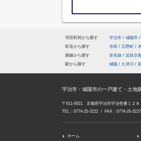
市区町村から探す
宇治市
/
城陽市
/
町名から探す
寺田
/
広野町
/
路線から探す
奈良線
/
近鉄京
駅から探す
城陽
/
久津川
/
宇治市・城陽市の一戸建て・土地
〒611-0021 京都府宇治市宇治壱番１２８
TEL：0774-25-3222 / FAX：0774-25-3227
ホーム