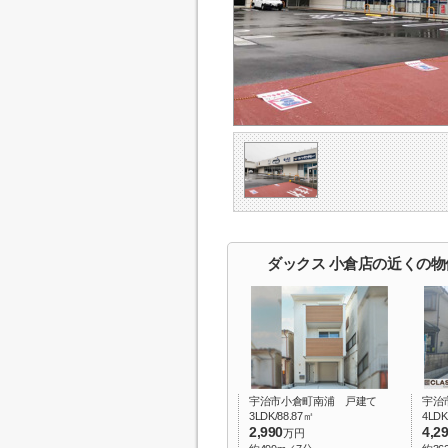
ダックス 小倉店の近くの物
宇治市小倉町南浦 戸建て
宇治
3LDK/88.87㎡
4LDK
2,990
4,2
万円