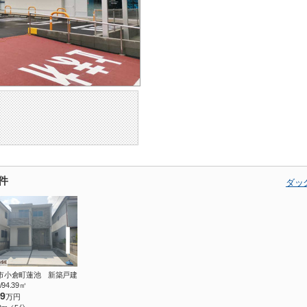
件
ダッ
市小倉町蓮池 新築戸建
/94.39㎡
99
万円