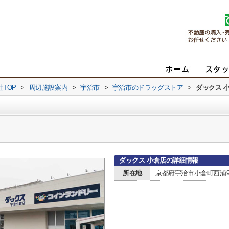
TOP
>
周辺施設案内
>
宇治市
>
宇治市のドラッグストア
>
ダックス 
ダックス 小倉店の詳細情報
所在地
京都府宇治市小倉町西浦9