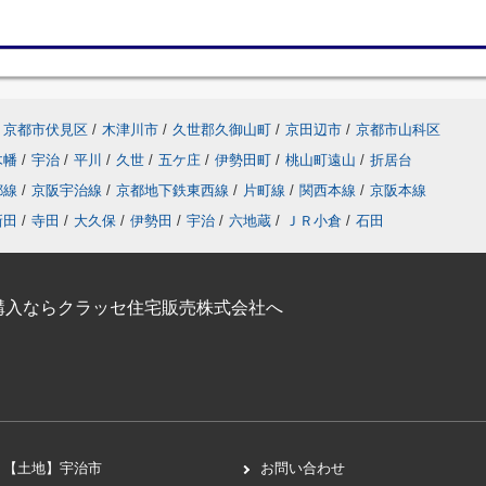
京都市伏見区
/
木津川市
/
久世郡久御山町
/
京田辺市
/
京都市山科区
木幡
/
宇治
/
平川
/
久世
/
五ケ庄
/
伊勢田町
/
桃山町遠山
/
折居台
都線
/
京阪宇治線
/
京都地下鉄東西線
/
片町線
/
関西本線
/
京阪本線
新田
/
寺田
/
大久保
/
伊勢田
/
宇治
/
六地蔵
/
ＪＲ小倉
/
石田
購入ならクラッセ住宅販売株式会社へ
【土地】宇治市
お問い合わせ