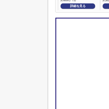
約499m／7分
約36
詳細を見る