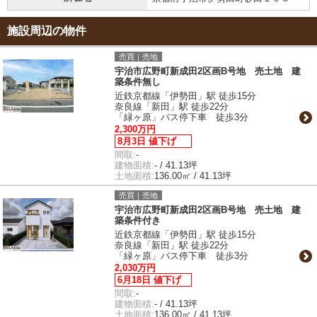
施設周辺の物件
売買｜売地
宇治市広野町新成田2区画B号地 売土地 建
築条件無し
近鉄京都線「伊勢田」駅 徒歩15分
奈良線「新田」駅 徒歩22分
「緑ヶ原」バス停下車 徒歩3分
2,300万円
8月3日 値下げ
間取:
-
建物面積:
- / 41.13坪
土地面積:
136.00㎡ / 41.13坪
売買｜売地
宇治市広野町新成田2区画B号地 売土地 建
築条件付き
近鉄京都線「伊勢田」駅 徒歩15分
奈良線「新田」駅 徒歩22分
「緑ヶ原」バス停下車 徒歩3分
2,030万円
6月18日 値下げ
間取:
-
建物面積:
- / 41.13坪
土地面積:
136.00㎡ / 41.13坪