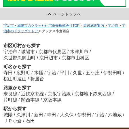
ページトップへ
宇治市・城陽市のクラッセ住宅販売株式会社TOP
>
周辺施設案内
>
宇治市
>
宇
治市のドラッグストア
>
ダックス小倉西店
市区町村から探す
宇治市
/
城陽市
/
京都市伏見区
/
木津川市
/
久世郡久御山町
/
京田辺市
/
京都市山科区
町名から探す
寺田
/
広野町
/
木幡
/
宇治
/
平川
/
久世
/
五ケ庄
/
伊勢田町
/
桃山町遠山
/
折居台
路線から探す
奈良線
/
近鉄京都線
/
京阪宇治線
/
京都地下鉄東西線
/
片町線
/
関西本線
/
京阪本線
駅から探す
城陽
/
久津川
/
新田
/
寺田
/
大久保
/
伊勢田
/
宇治
/
六地蔵
/
ＪＲ小倉
/
石田