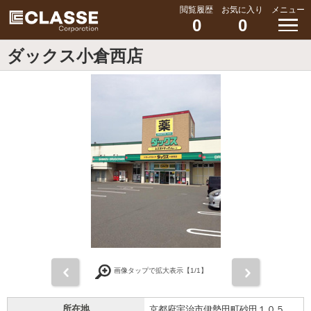
閲覧履歴
お気に入り
メニュー
0
0
ダックス小倉西店
前
次
画像タップで拡大表示【
1
/1】
所在地
京都府宇治市伊勢田町砂田１０５