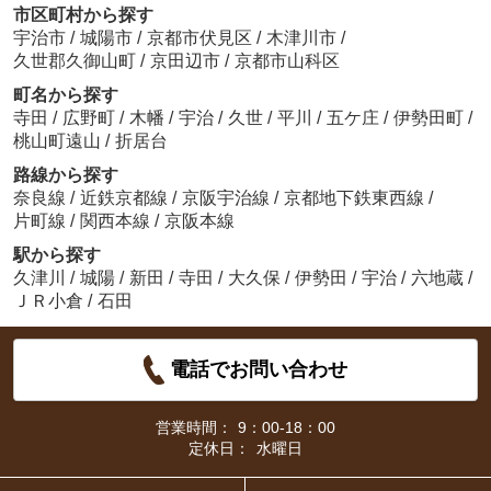
市区町村から探す
宇治市
/
城陽市
/
京都市伏見区
/
木津川市
/
久世郡久御山町
/
京田辺市
/
京都市山科区
町名から探す
寺田
/
広野町
/
木幡
/
宇治
/
久世
/
平川
/
五ケ庄
/
伊勢田町
/
桃山町遠山
/
折居台
路線から探す
奈良線
/
近鉄京都線
/
京阪宇治線
/
京都地下鉄東西線
/
片町線
/
関西本線
/
京阪本線
駅から探す
久津川
/
城陽
/
新田
/
寺田
/
大久保
/
伊勢田
/
宇治
/
六地蔵
/
ＪＲ小倉
/
石田
電話でお問い合わせ
営業時間：
9：00-18：00
定休日：
水曜日