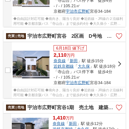
「寺山台」バス停下車 徒歩4分
- / - / 105.21㎡
京都府
宇治市
広野町
宮谷34-184
◆自由設計対応可能 ◆南向き、陽当り良好 ◆近鉄線・JR線の２沿線利
用可能 ◆京都京阪バス『寺山台』まで徒歩約4分 ◆大久保小・広野中
エリア
宇治市広野町宮谷 2区画 D号地 売土地 建築条件付き
売買 | 売地
6月18日 値下げ
2,110
万
円
奈良線
「
新田
」駅 徒歩15分
近鉄京都線
「
大久保
」駅 徒歩18分
「寺山台」バス停下車 徒歩4分
- / - / 105.21㎡
京都府
宇治市
広野町
宮谷34-184
◆自由設計対応可能 ◆南向き、陽当り良好 ◆近鉄線・JR線の２沿線利
用可能 ◆京都京阪バス『寺山台』まで徒歩約4分 ◆大久保小・広野中
エリア
宇治市広野町宮谷1期 売土地 建築条件付き
売買 | 売地
1,410
万
円
奈良線
「
新田
」駅 徒歩12分
近鉄京都線
「
大久保
」駅 徒歩17分