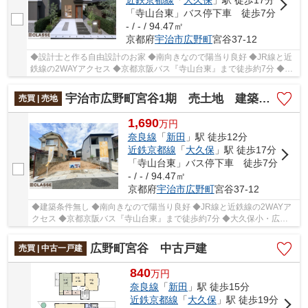
「寺山台東」バス停下車 徒歩7分
- / - / 94.47㎡
京都府
宇治市
広野町
宮谷37-12
◆設計士と作る自由設計のお家 ◆南向きなので陽当り良好 ◆JR線と近
鉄線の2WAYアクセス ◆京都京阪バス『寺山台東』まで徒歩約7分 ◆大
久保小・広野中エリア
宇治市広野町宮谷1期 売土地 建築条件無し
売買 | 売地
1,690
万
円
奈良線
「
新田
」駅 徒歩12分
近鉄京都線
「
大久保
」駅 徒歩17分
「寺山台東」バス停下車 徒歩7分
- / - / 94.47㎡
京都府
宇治市
広野町
宮谷37-12
◆建築条件無し ◆南向きなので陽当り良好 ◆JR線と近鉄線の2WAYア
クセス ◆京都京阪バス『寺山台東』まで徒歩約7分 ◆大久保小・広野
中エリア
広野町宮谷 中古戸建
売買 | 中古一戸建
840
万
円
奈良線
「
新田
」駅 徒歩15分
近鉄京都線
「
大久保
」駅 徒歩19分