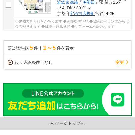
近鉄京都線
「
伊勢田
」駅 徒歩25分
- / 4LDK / 80.01㎡
京都府
宇治市
広野町
宮谷24-25
◇建物大きく傾きがあります ◆閑静な住宅地 ◆２階のベランダからは
公園が見えます ◆眺望・通風良好 ◆リフォーム相談承ります
5
1～5
該当物件数
件
件を表示
変更
絞り込み条件：
なし
ページトップへ