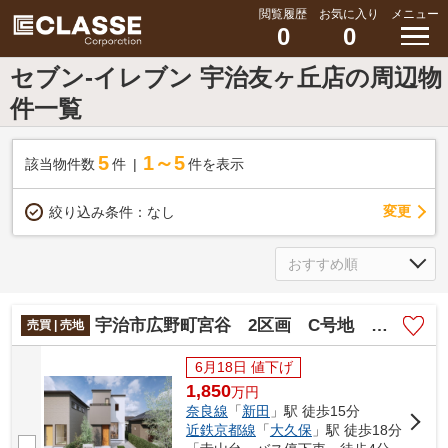
閲覧履歴
お気に入り
メニュー
0
0
セブン-イレブン 宇治友ヶ丘店の周辺物
件一覧
5
1～5
該当物件数
件
件を表示
変更
絞り込み条件：
なし
宇治市広野町宮谷 2区画 C号地 売土地 建築条件付き
売買 | 売地
6月18日 値下げ
1,850
万
円
奈良線
「
新田
」駅 徒歩15分
近鉄京都線
「
大久保
」駅 徒歩18分