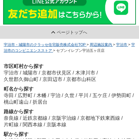
ページトップへ
宇治市・城陽市のクラッセ住宅販売株式会社TOP
>
周辺施設案内
>
宇治市
>
宇
治市のコンビニエンスストア
>
セブンイレブン宇治五ヶ庄店
市区町村から探す
宇治市
/
城陽市
/
京都市伏見区
/
木津川市
/
久世郡久御山町
/
京田辺市
/
京都市山科区
町名から探す
寺田
/
広野町
/
木幡
/
宇治
/
久世
/
平川
/
五ケ庄
/
伊勢田町
/
桃山町遠山
/
折居台
路線から探す
奈良線
/
近鉄京都線
/
京阪宇治線
/
京都地下鉄東西線
/
片町線
/
関西本線
/
京阪本線
駅から探す