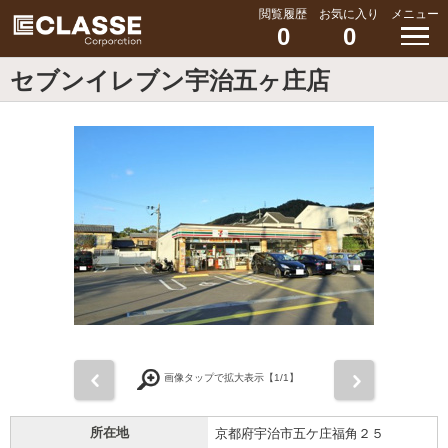
閲覧履歴
お気に入り
メニュー
0
0
セブンイレブン宇治五ヶ庄店
前
次
画像タップで拡大表示【
1
/1】
所在地
京都府宇治市五ケ庄福角２５