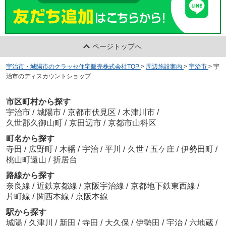
ページトップへ
宇治市・城陽市のクラッセ住宅販売株式会社TOP
>
周辺施設案内
>
宇治市
>
宇
治市のディスカウントショップ
市区町村から探す
宇治市
/
城陽市
/
京都市伏見区
/
木津川市
/
久世郡久御山町
/
京田辺市
/
京都市山科区
町名から探す
寺田
/
広野町
/
木幡
/
宇治
/
平川
/
久世
/
五ケ庄
/
伊勢田町
/
桃山町遠山
/
折居台
路線から探す
奈良線
/
近鉄京都線
/
京阪宇治線
/
京都地下鉄東西線
/
片町線
/
関西本線
/
京阪本線
駅から探す
城陽
/
久津川
/
新田
/
寺田
/
大久保
/
伊勢田
/
宇治
/
六地蔵
/