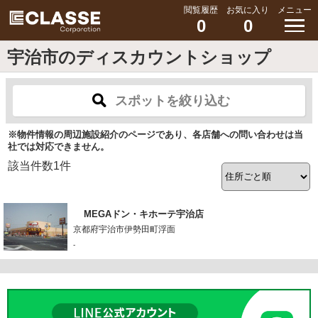
閲覧履歴
お気に入り
メニュー
0
0
宇治市のディスカウントショップ
スポットを絞り込む
※物件情報の周辺施設紹介のページであり、各店舗への問い合わせは当
社では対応できません。
該当件数
1
件
MEGAドン・キホーテ宇治店
京都府宇治市伊勢田町浮面
-