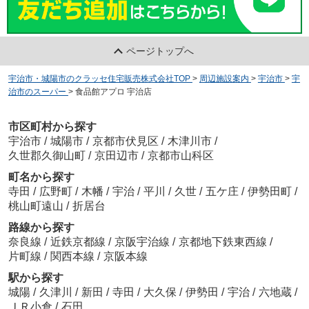
ページトップへ
宇治市・城陽市のクラッセ住宅販売株式会社TOP
>
周辺施設案内
>
宇治市
>
宇
治市のスーパー
>
食品館アプロ 宇治店
市区町村から探す
宇治市
/
城陽市
/
京都市伏見区
/
木津川市
/
久世郡久御山町
/
京田辺市
/
京都市山科区
町名から探す
寺田
/
広野町
/
木幡
/
宇治
/
平川
/
久世
/
五ケ庄
/
伊勢田町
/
桃山町遠山
/
折居台
路線から探す
奈良線
/
近鉄京都線
/
京阪宇治線
/
京都地下鉄東西線
/
片町線
/
関西本線
/
京阪本線
駅から探す
城陽
/
久津川
/
新田
/
寺田
/
大久保
/
伊勢田
/
宇治
/
六地蔵
/
ＪＲ小倉
/
石田