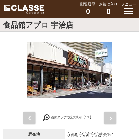
閲覧履歴
お気に入り
メニュー
0
0
食品館アプロ 宇治店
前
次
画像タップで拡大表示【
1
/1】
所在地
京都府宇治市宇治妙楽164