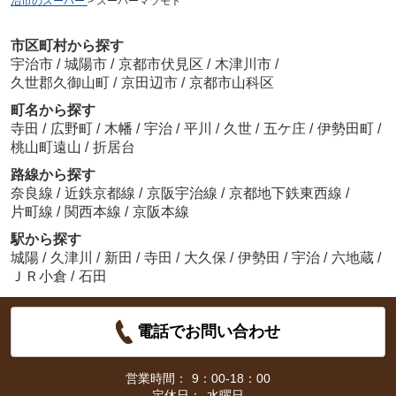
治市のスーパー
>
スーパーマツモト
市区町村から探す
宇治市
/
城陽市
/
京都市伏見区
/
木津川市
/
久世郡久御山町
/
京田辺市
/
京都市山科区
町名から探す
寺田
/
広野町
/
木幡
/
宇治
/
平川
/
久世
/
五ケ庄
/
伊勢田町
/
桃山町遠山
/
折居台
路線から探す
奈良線
/
近鉄京都線
/
京阪宇治線
/
京都地下鉄東西線
/
片町線
/
関西本線
/
京阪本線
駅から探す
城陽
/
久津川
/
新田
/
寺田
/
大久保
/
伊勢田
/
宇治
/
六地蔵
/
ＪＲ小倉
/
石田
電話でお問い合わせ
営業時間：
9：00-18：00
定休日：
水曜日