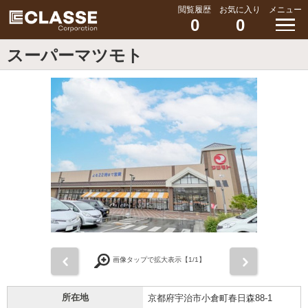
閲覧履歴
お気に入り
メニュー
0
0
スーパーマツモト
前
次
画像タップで拡大表示【
1
/1】
所在地
京都府宇治市小倉町春日森88-1