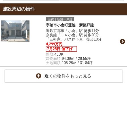
施設周辺の物件
売買｜新築一戸建
宇治市小倉町蓮池 新築戸建
近鉄京都線「小倉」駅 徒歩11分
奈良線「ＪＲ小倉」駅 徒歩20分
「三軒家」バス停下車 徒歩10分
4,299万円
7月25日 値下げ
間取:
4LDK
建物面積:
94.39㎡ / 28.55坪
土地面積:
105.28㎡ / 31.84坪
近くの物件をもっと見る