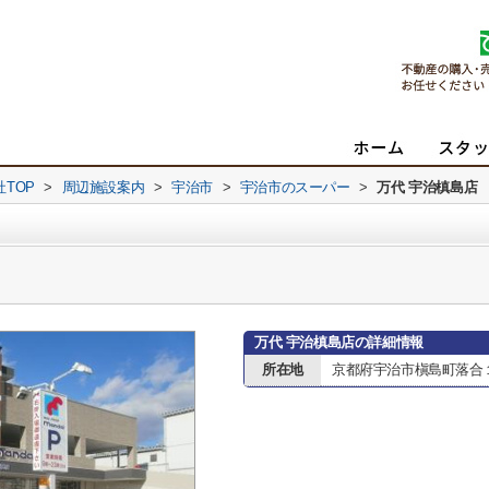
TOP
>
周辺施設案内
>
宇治市
>
宇治市のスーパー
>
万代 宇治槙島店
万代 宇治槙島店の詳細情報
所在地
京都府宇治市槇島町落合