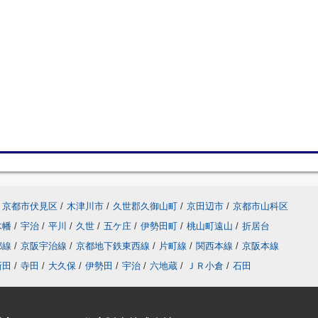
京都市伏見区
/
木津川市
/
久世郡久御山町
/
京田辺市
/
京都市山科区
木幡
/
宇治
/
平川
/
久世
/
五ケ庄
/
伊勢田町
/
桃山町遠山
/
折居台
都線
/
京阪宇治線
/
京都地下鉄東西線
/
片町線
/
関西本線
/
京阪本線
新田
/
寺田
/
大久保
/
伊勢田
/
宇治
/
六地蔵
/
ＪＲ小倉
/
石田