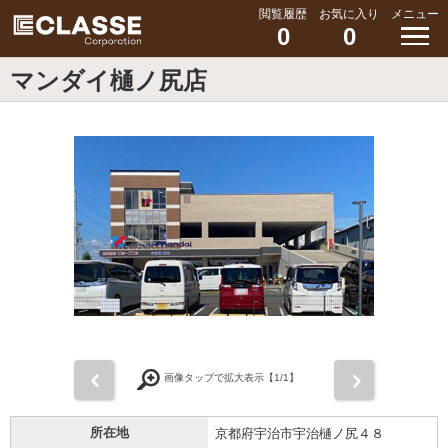
閲覧履歴
お気に入り
メニュー
0
0
マンダイ樋ノ尻店
前
次
画像タップで拡大表示【
1
/1】
所在地
京都府宇治市宇治樋ノ尻４８