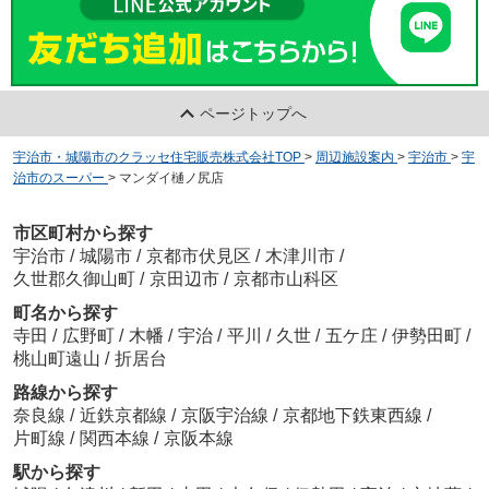
ページトップへ
宇治市・城陽市のクラッセ住宅販売株式会社TOP
>
周辺施設案内
>
宇治市
>
宇
治市のスーパー
>
マンダイ樋ノ尻店
市区町村から探す
宇治市
/
城陽市
/
京都市伏見区
/
木津川市
/
久世郡久御山町
/
京田辺市
/
京都市山科区
町名から探す
寺田
/
広野町
/
木幡
/
宇治
/
平川
/
久世
/
五ケ庄
/
伊勢田町
/
桃山町遠山
/
折居台
路線から探す
奈良線
/
近鉄京都線
/
京阪宇治線
/
京都地下鉄東西線
/
片町線
/
関西本線
/
京阪本線
駅から探す