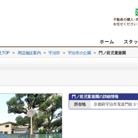
TOP
>
周辺施設案内
>
宇治市
>
宇治市の公園
>
門ノ前児童遊園
門ノ前児童遊園の詳細情報
所在地
京都府宇治市莵道門前３