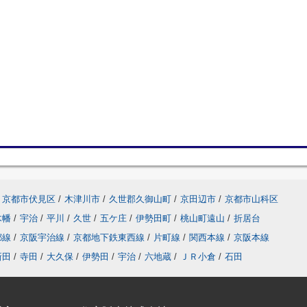
京都市伏見区
/
木津川市
/
久世郡久御山町
/
京田辺市
/
京都市山科区
木幡
/
宇治
/
平川
/
久世
/
五ケ庄
/
伊勢田町
/
桃山町遠山
/
折居台
都線
/
京阪宇治線
/
京都地下鉄東西線
/
片町線
/
関西本線
/
京阪本線
新田
/
寺田
/
大久保
/
伊勢田
/
宇治
/
六地蔵
/
ＪＲ小倉
/
石田