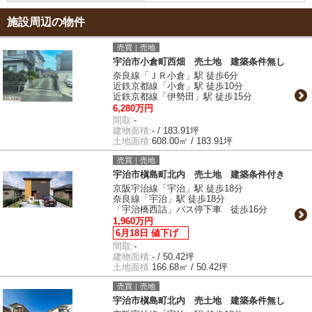
施設周辺の物件
売買｜売地
宇治市小倉町西畑 売土地 建築条件無し
奈良線「ＪＲ小倉」駅 徒歩6分
近鉄京都線「小倉」駅 徒歩10分
近鉄京都線「伊勢田」駅 徒歩15分
6,280万円
間取:
-
建物面積:
- / 183.91坪
土地面積:
608.00㎡ / 183.91坪
売買｜売地
宇治市槇島町北内 売土地 建築条件付き
京阪宇治線「宇治」駅 徒歩18分
奈良線「宇治」駅 徒歩18分
「宇治橋西詰」バス停下車 徒歩16分
1,960万円
6月18日 値下げ
間取:
-
建物面積:
- / 50.42坪
土地面積:
166.68㎡ / 50.42坪
売買｜売地
宇治市槇島町北内 売土地 建築条件無し