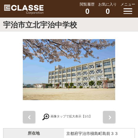
閲覧履歴
お気に入り
メニュー
0
0
宇治市立北宇治中学校
前
次
画像タップで拡大表示【
1
/1】
所在地
京都府宇治市槇島町島前３３