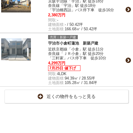
京阪宇治線「宇治」駅 徒歩18分
奈良線「宇治」駅 徒歩18分
「宇治橋西詰」バス停下車 徒歩16分
2,380万円
間取:
-
建物面積:
- / 50.42坪
土地面積:
166.68㎡ / 50.42坪
売買｜新築一戸建
宇治市小倉町蓮池 新築戸建
近鉄京都線「小倉」駅 徒歩11分
奈良線「ＪＲ小倉」駅 徒歩20分
「三軒家」バス停下車 徒歩10分
4,299万円
7月25日 値下げ
間取:
4LDK
建物面積:
94.39㎡ / 28.55坪
土地面積:
105.28㎡ / 31.84坪
近くの物件をもっと見る