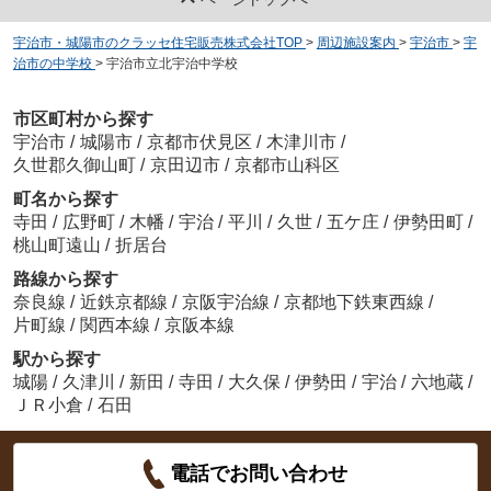
宇治市・城陽市のクラッセ住宅販売株式会社TOP
>
周辺施設案内
>
宇治市
>
宇
治市の中学校
>
宇治市立北宇治中学校
市区町村から探す
宇治市
/
城陽市
/
京都市伏見区
/
木津川市
/
久世郡久御山町
/
京田辺市
/
京都市山科区
町名から探す
寺田
/
広野町
/
木幡
/
宇治
/
平川
/
久世
/
五ケ庄
/
伊勢田町
/
桃山町遠山
/
折居台
路線から探す
奈良線
/
近鉄京都線
/
京阪宇治線
/
京都地下鉄東西線
/
片町線
/
関西本線
/
京阪本線
駅から探す
城陽
/
久津川
/
新田
/
寺田
/
大久保
/
伊勢田
/
宇治
/
六地蔵
/
ＪＲ小倉
/
石田
電話でお問い合わせ