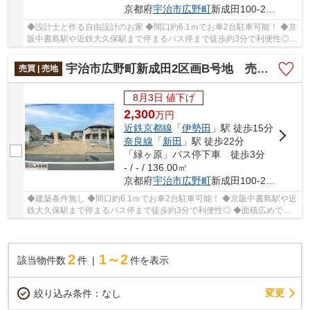
京都府
宇治市
広野町
新成田100-278
◆設計士と作る自由設計のお家 ◆間口約6.1ｍでお車2台駐車可能！ ◆京
阪中書島駅や近鉄大久保駅まで停まるバス停まで徒歩約3分で利便性◎
◆面積広めで存在感のあるお家が建てられます！ ◆...
宇治市広野町新成田2区画B号地 売土地 建築条件無し
売買 | 売地
8月3日 値下げ
2,300
万
円
近鉄京都線
「
伊勢田
」駅 徒歩15分
奈良線
「
新田
」駅 徒歩22分
「緑ヶ原」バス停下車 徒歩3分
- / - / 136.00㎡
京都府
宇治市
広野町
新成田100-278
◆建築条件無し ◆間口約6.1ｍでお車2台駐車可能！ ◆京阪中書島駅や近
鉄大久保駅まで停まるバス停まで徒歩約3分で利便性◎ ◆面積広めで存
在感のあるお家が建てられます！ ◆前道約7mあるの...
2
1～2
該当物件数
件
件を表示
変更
絞り込み条件：
なし