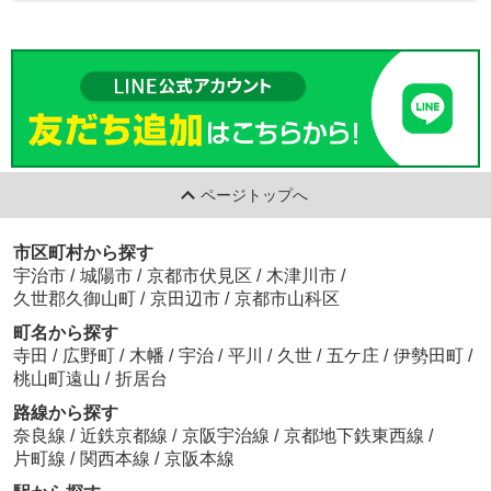
ページトップへ
市区町村から探す
宇治市
/
城陽市
/
京都市伏見区
/
木津川市
/
久世郡久御山町
/
京田辺市
/
京都市山科区
町名から探す
寺田
/
広野町
/
木幡
/
宇治
/
平川
/
久世
/
五ケ庄
/
伊勢田町
/
桃山町遠山
/
折居台
路線から探す
奈良線
/
近鉄京都線
/
京阪宇治線
/
京都地下鉄東西線
/
片町線
/
関西本線
/
京阪本線