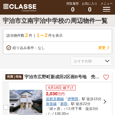
閲覧履歴
お気に入り
メニュー
0
0
宇治市立南宇治中学校の周辺物件一覧
2
1～2
該当物件数
件
件を表示
変更
絞り込み条件：
なし
宇治市広野町新成田2区画B号地 売土地 建築条件付き
売買 | 売地
6月18日 値下げ
2,030
万
円
近鉄京都線
「
伊勢田
」駅 徒歩15分
奈良線
「
新田
」駅 徒歩22分
「緑ヶ原」バス停下車 徒歩3分
- / - / 136.00㎡