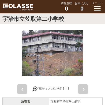
閲覧履歴
お気に入り
メニュー
0
0
宇治市立笠取第二小学校
前
次
画像タップで拡大表示【
1
/1】
所在地
京都府宇治市炭山直谷