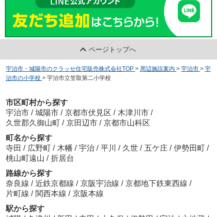
ページトップへ
宇治市・城陽市のクラッセ住宅販売株式会社TOP
>
周辺施設案内
>
宇治市
>
宇
治市の小学校
>
宇治市立笠取第二小学校
市区町村から探す
宇治市
/
城陽市
/
京都市伏見区
/
木津川市
/
久世郡久御山町
/
京田辺市
/
京都市山科区
町名から探す
寺田
/
広野町
/
木幡
/
宇治
/
平川
/
久世
/
五ケ庄
/
伊勢田町
/
桃山町遠山
/
折居台
路線から探す
奈良線
/
近鉄京都線
/
京阪宇治線
/
京都地下鉄東西線
/
片町線
/
関西本線
/
京阪本線
駅から探す