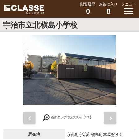
閲覧履歴
お気に入り
メニュー
0
0
宇治市立北槇島小学校
前
次
画像タップで拡大表示【
1
/1】
所在地
京都府宇治市槇島町本屋敷４０