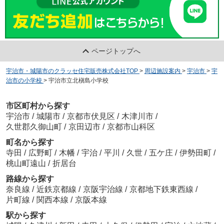
ページトップへ
宇治市・城陽市のクラッセ住宅販売株式会社TOP
>
周辺施設案内
>
宇治市
>
宇
治市の小学校
>
宇治市立北槇島小学校
市区町村から探す
宇治市
/
城陽市
/
京都市伏見区
/
木津川市
/
久世郡久御山町
/
京田辺市
/
京都市山科区
町名から探す
寺田
/
広野町
/
木幡
/
宇治
/
平川
/
久世
/
五ケ庄
/
伊勢田町
/
桃山町遠山
/
折居台
路線から探す
奈良線
/
近鉄京都線
/
京阪宇治線
/
京都地下鉄東西線
/
片町線
/
関西本線
/
京阪本線
駅から探す