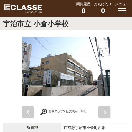
閲覧履歴
お気に入り
メニュー
0
0
宇治市立 小倉小学校
前
次
画像タップで拡大表示【
1
/1】
所在地
京都府宇治市小倉町西畑