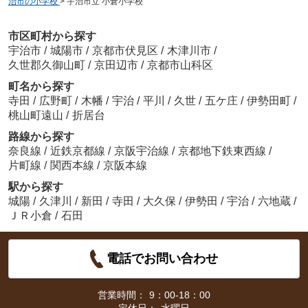
治市の小学校
>
宇治市立 小倉小学校
市区町村から探す
宇治市
/
城陽市
/
京都市伏見区
/
木津川市
/
久世郡久御山町
/
京田辺市
/
京都市山科区
町名から探す
寺田
/
広野町
/
木幡
/
宇治
/
平川
/
久世
/
五ケ庄
/
伊勢田町
/
桃山町遠山
/
折居台
路線から探す
奈良線
/
近鉄京都線
/
京阪宇治線
/
京都地下鉄東西線
/
片町線
/
関西本線
/
京阪本線
駅から探す
城陽
/
久津川
/
新田
/
寺田
/
大久保
/
伊勢田
/
宇治
/
六地蔵
/
ＪＲ小倉
/
石田
電話でお問い合わせ
営業時間：
9：00-18：00