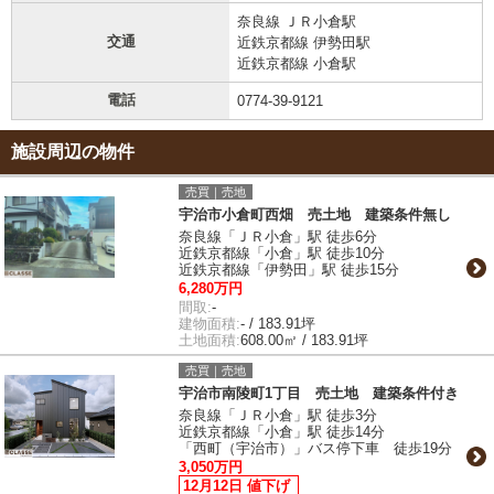
奈良線 ＪＲ小倉駅
交通
近鉄京都線 伊勢田駅
近鉄京都線 小倉駅
電話
0774-39-9121
施設周辺の物件
売買｜売地
宇治市小倉町西畑 売土地 建築条件無し
奈良線「ＪＲ小倉」駅 徒歩6分
近鉄京都線「小倉」駅 徒歩10分
近鉄京都線「伊勢田」駅 徒歩15分
6,280万円
間取:
-
建物面積:
- / 183.91坪
土地面積:
608.00㎡ / 183.91坪
売買｜売地
宇治市南陵町1丁目 売土地 建築条件付き
奈良線「ＪＲ小倉」駅 徒歩3分
近鉄京都線「小倉」駅 徒歩14分
「西町（宇治市）」バス停下車 徒歩19分
3,050万円
12月12日 値下げ