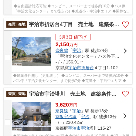
◆自由設計対応可能 ◆コンビニ、スーパーまで徒歩約10分 ◆バス停
『宇治文化センター』まで徒歩7分 ◆莵道小・宇治中エリア ◆閑静な住
宅街で住みやすい
宇治市折居台4丁目 売土地 建築条件無し
売買 | 売地
3月3日 値下げ
2,150
万
円
奈良線
「
宇治
」駅 徒歩24分
「宇治文化センター」バス停下車 徒歩7分
- / - / 156.91㎡
京都府
宇治市
折居台
４丁目1-102
◆建築条件無し（更地渡し） ◆コンビニ、スーパーまで徒歩約10分 ◆
バス停『宇治文化センター』まで徒歩7分 ◆莵道小・宇治中エリア ◆閑
静な住宅街で住みやすい
宇治市宇治塔川 売土地 建築条件付き
売買 | 売地
3,620
万
円
奈良線
「
宇治
」駅 徒歩13分
京阪宇治線
「
宇治
」駅 徒歩13分
- / - / 230.42㎡
京都府
宇治市
宇治
塔川115-27