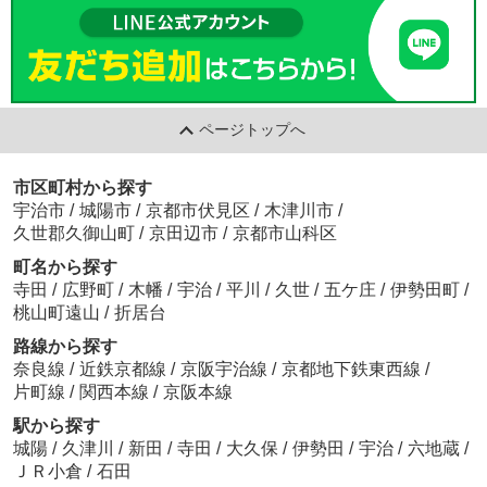
ページトップへ
市区町村から探す
宇治市
/
城陽市
/
京都市伏見区
/
木津川市
/
久世郡久御山町
/
京田辺市
/
京都市山科区
町名から探す
寺田
/
広野町
/
木幡
/
宇治
/
平川
/
久世
/
五ケ庄
/
伊勢田町
/
桃山町遠山
/
折居台
路線から探す
奈良線
/
近鉄京都線
/
京阪宇治線
/
京都地下鉄東西線
/
片町線
/
関西本線
/
京阪本線
駅から探す
城陽
/
久津川
/
新田
/
寺田
/
大久保
/
伊勢田
/
宇治
/
六地蔵
/
ＪＲ小倉
/
石田