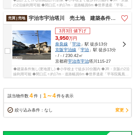
◆設計士と作る自由設計のお家 ◆小学校まで徒歩10分圏内 ◆JR・京阪
の2沿線利用可能 ◆間口広々約17m・道路幅員6m ◆世界遺産「平等院
鳳凰堂」まで徒歩10分圏内
宇治市宇治塔川 売土地 建築条件無し
売買 | 売地
3月3日 値下げ
3,950
万
円
奈良線
「
宇治
」駅 徒歩13分
京阪宇治線
「
宇治
」駅 徒歩13分
- / - / 230.42㎡
京都府
宇治市
宇治
塔川115-27
◆建築条件無し(更地渡し) ◆小学校まで徒歩10分圏内 ◆JR・京阪の2沿
線利用可能 ◆間口広々約17m・道路幅員6m ◆世界遺産「平等院鳳凰
堂」まで徒歩10分圏内
4
1～4
該当物件数
件
件を表示
変更
絞り込み条件：
なし