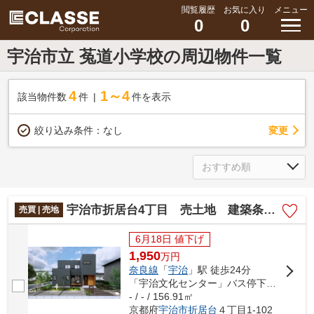
閲覧履歴
お気に入り
メニュー
0
0
宇治市立 菟道小学校の周辺物件一覧
4
1～4
該当物件数
件
件を表示
変更
絞り込み条件：
なし
宇治市折居台4丁目 売土地 建築条件付き
売買 | 売地
6月18日 値下げ
1,950
万
円
奈良線
「
宇治
」駅 徒歩24分
「宇治文化センター」バス停下車 徒歩7分
- / - / 156.91㎡
京都府
宇治市
折居台
４丁目1-102