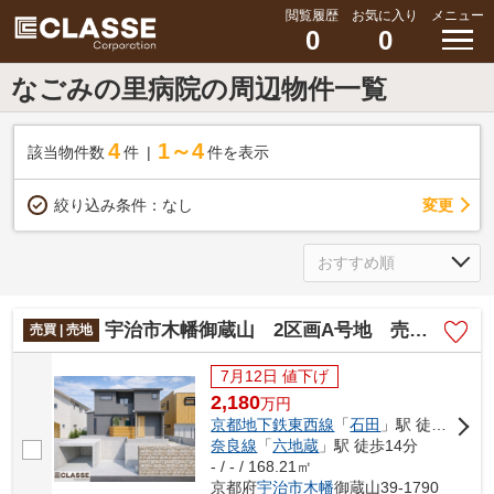
閲覧履歴
お気に入り
メニュー
0
0
なごみの里病院の周辺物件一覧
4
1～4
該当物件数
件
件を表示
変更
絞り込み条件：
なし
宇治市木幡御蔵山 2区画A号地 売土地 建築条件付き
売買 | 売地
7月12日 値下げ
2,180
万
円
京都地下鉄東西線
「
石田
」駅 徒歩14分
奈良線
「
六地蔵
」駅 徒歩14分
- / - / 168.21㎡
京都府
宇治市
木幡
御蔵山39-1790