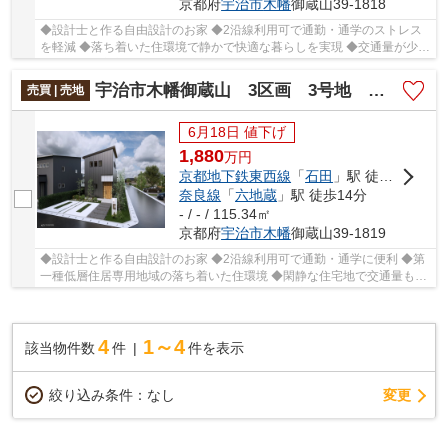
京都府
宇治市
木幡
御蔵山39-1818
◆設計士と作る自由設計のお家 ◆2沿線利用可で通勤・通学のストレス
を軽減 ◆落ち着いた住環境で静かで快適な暮らしを実現 ◆交通量が少な
くお子様も安心して過ごせる立地 ◆約35坪のゆと...
宇治市木幡御蔵山 3区画 3号地 売土地 建築条件付き
売買 | 売地
6月18日 値下げ
1,880
万
円
京都地下鉄東西線
「
石田
」駅 徒歩14分
奈良線
「
六地蔵
」駅 徒歩14分
- / - / 115.34㎡
京都府
宇治市
木幡
御蔵山39-1819
◆設計士と作る自由設計のお家 ◆2沿線利用可で通勤・通学に便利 ◆第
一種低層住居専用地域の落ち着いた住環境 ◆閑静な住宅地で交通量も少
なく安心 ◆角地につき開放感があり明るい住環境 ...
4
1～4
該当物件数
件
件を表示
変更
絞り込み条件：
なし