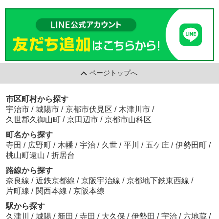
ページトップへ
市区町村から探す
宇治市
/
城陽市
/
京都市伏見区
/
木津川市
/
久世郡久御山町
/
京田辺市
/
京都市山科区
町名から探す
寺田
/
広野町
/
木幡
/
宇治
/
久世
/
平川
/
五ケ庄
/
伊勢田町
/
桃山町遠山
/
折居台
路線から探す
奈良線
/
近鉄京都線
/
京阪宇治線
/
京都地下鉄東西線
/
片町線
/
関西本線
/
京阪本線
駅から探す
久津川
/
城陽
/
新田
/
寺田
/
大久保
/
伊勢田
/
宇治
/
六地蔵
/