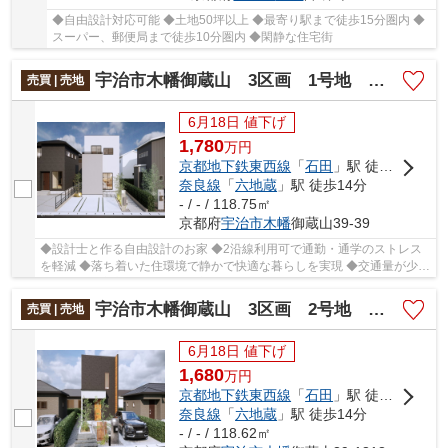
◆自由設計対応可能 ◆土地50坪以上 ◆最寄り駅まで徒歩15分圏内 ◆
スーパー、郵便局まで徒歩10分圏内 ◆閑静な住宅街
宇治市木幡御蔵山 3区画 1号地 売土地 建築条件付き
売買 | 売地
6月18日 値下げ
1,780
万
円
京都地下鉄東西線
「
石田
」駅 徒歩14分
奈良線
「
六地蔵
」駅 徒歩14分
- / - / 118.75㎡
京都府
宇治市
木幡
御蔵山39-39
◆設計士と作る自由設計のお家 ◆2沿線利用可で通勤・通学のストレス
を軽減 ◆落ち着いた住環境で静かで快適な暮らしを実現 ◆交通量が少な
くお子様も安心して過ごせる立地 ◆約35坪のゆと...
宇治市木幡御蔵山 3区画 2号地 売土地 建築条件付き
売買 | 売地
6月18日 値下げ
1,680
万
円
京都地下鉄東西線
「
石田
」駅 徒歩14分
奈良線
「
六地蔵
」駅 徒歩14分
- / - / 118.62㎡